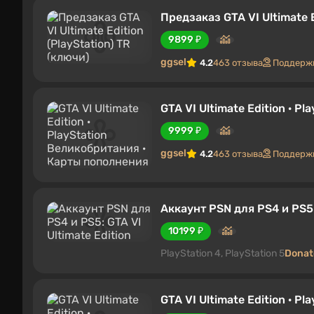
Предзаказ GTA VI Ultimate E
9899 ₽
ggsel
4.2
463 отзыва
Поддержк
GTA VI Ultimate Edition · 
9999 ₽
ggsel
4.2
463 отзыва
Поддержк
Аккаунт PSN для PS4 и PS5: 
10199 ₽
PlayStation 4, PlayStation 5
Donat
GTA VI Ultimate Edition · P