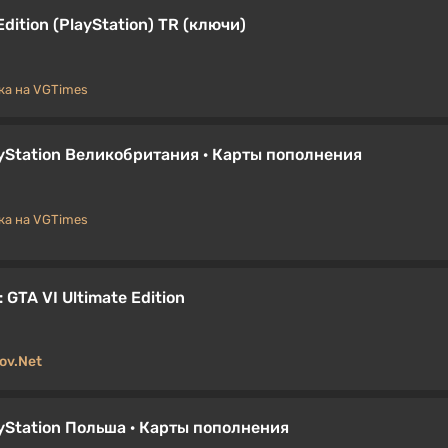
dition (PlayStation) TR (ключи)
а на VGTimes
PlayStation Великобритания · Карты пополнения
а на VGTimes
GTA VI Ultimate Edition
ov.Net
layStation Польша · Карты пополнения