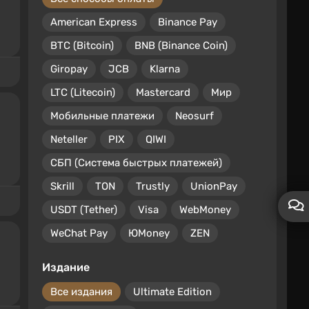
American Express
Binance Pay
BTC (Bitcoin)
BNB (Binance Coin)
Giropay
JCB
Klarna
LTC (Litecoin)
Mastercard
Мир
Мобильные платежи
Neosurf
Neteller
PIX
QIWI
СБП (Система быстрых платежей)
Skrill
TON
Trustly
UnionPay
USDT (Tether)
Visa
WebMoney
WeChat Pay
ЮMoney
ZEN
Издание
Все издания
Ultimate Edition