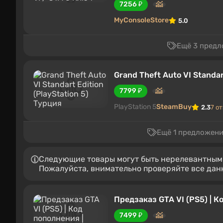
7256 ₽
MyConsoleStore
5.0
Ещё 3 предл
Grand Theft Auto VI Standar
7799 ₽
PlayStation 5
SteamBuy
2.3
7 о
Ещё 1 предложение
Следующие товары могут быть нерелевантными
Пожалуйста, внимательно проверяйте все дан
Предзаказ GTA VI (PS5) | К
7499 ₽