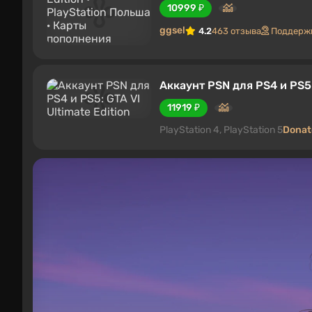
10999 ₽
ggsel
4.2
463 отзыва
Поддержк
Аккаунт PSN для PS4 и PS5: 
11919 ₽
PlayStation 4, PlayStation 5
Donat