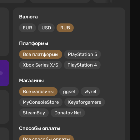
Валюта
EUR
USD
RUB
Платформы
Все платформы
PlayStation 5
Xbox Series X/S
PlayStation 4
Магазины
Все магазины
ggsel
Wyrel
MyConsoleStore
Keysforgamers
SteamBuy
Donatov.Net
Способы оплаты
Все способы оплаты