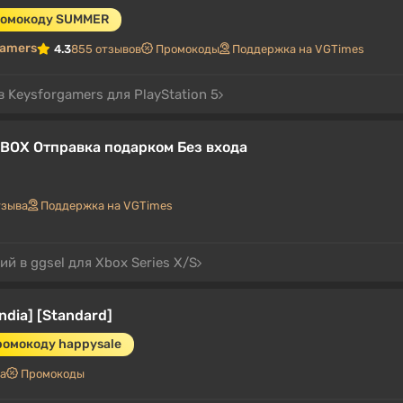
ромокоду SUMMER
gamers
4.3
855 отзывов
Промокоды
Поддержка на VGTimes
 Keysforgamers для PlayStation 5
 XBOX Отправка подарком Без входа
тзыва
Поддержка на VGTimes
й в ggsel для Xbox Series X/S
ndia] [Standard]
ромокоду happysale
ва
Промокоды