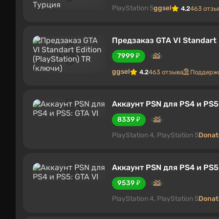
PlayStation 5
ggsel
4.2
463 отзы
Предзаказ GTA VI Standart E
7999 ₽
ggsel
4.2
463 отзыва
Поддержк
Аккаунт PSN для PS4 и PS5:
8339 ₽
PlayStation 4, PlayStation 5
Donat
Аккаунт PSN для PS4 и PS5:
9539 ₽
PlayStation 4, PlayStation 5
Donat