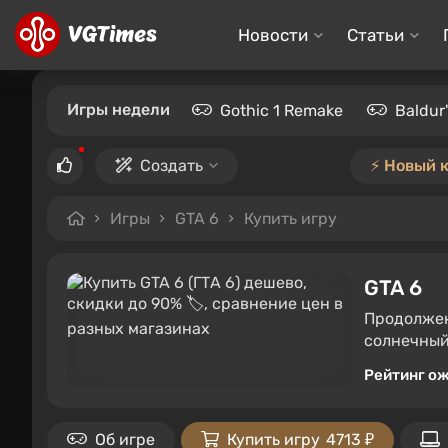
Новости
Статьи
Игры недели
Gothic 1 Remake
Baldur
Создать
⚡️ Новый 
Игры
GTA 6
Купить игру
GTA 6
Продолжен
солнечный 
Рейтинг о
Об игре
Купить игру
4713 ₽