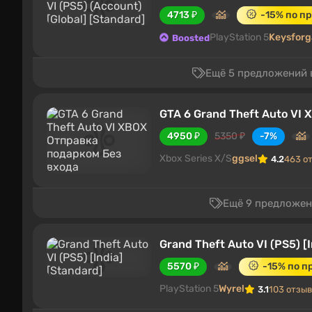
4713 ₽
-15% по п
PlayStation 5
Keysfor
Boosted
Ещё 5 предложений в
GTA 6 Grand Theft Auto VI
4950 ₽
5350 ₽
-7%
Xbox Series X/S
ggsel
4.2
463 о
Ещё 9 предложени
Grand Theft Auto VI (PS5) [I
5570 ₽
-15% по п
PlayStation 5
Wyrel
3.1
103 отзы