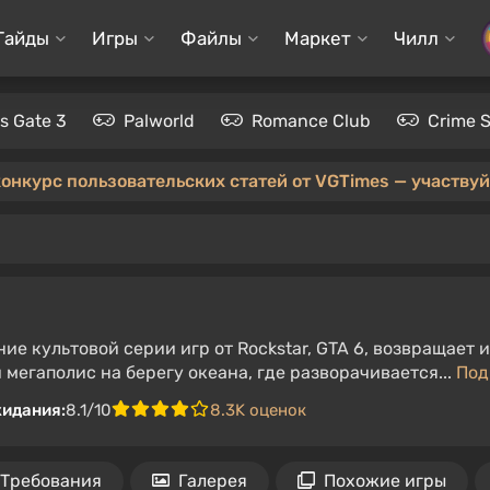
Гайды
Игры
Файлы
Маркет
Чилл
's Gate 3
Palworld
Romance Club
Crime 
конкурс пользовательских статей от VGTimes — участвуйт
ие культовой серии игр от Rockstar, GTA 6, возвращает
мегаполис на берегу океана, где разворачивается...
Под
жидания:
8.1/10
8.3K оценок
Требования
Галерея
Похожие игры