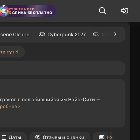
РУЛЕТКА ИГР
3
СПИНА БЕСПЛАТНО
Scene Cleaner
Cyberpunk 2077
Kingdom Come: 
е тут ⚡️
 игроков в полюбившийся им Вайс-Сити —
робнее
Даты
Отзывы и оценки
Новости