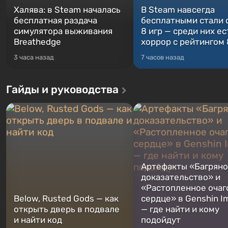
Халява: в Steam началась
В Steam навсегда
бесплатная раздача
бесплатными стали 
симулятора выживания
8 игр — среди них ес
Breathedge
хоррор с рейтингом
3 часа назад
7 часов назад
Гайды и руководства
Артефакты «Багрян
доказательство» и
«Растопленное очаг
Below, Rusted Gods — как
сердце» в Genshin I
открыть дверь в подвале
— где найти и кому
и найти код
подойдут