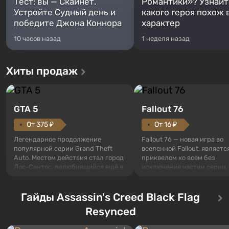
Тест: вы — Скайнет.
Романтики»? Узнайте
Устройте Судный день и
какого героя похож 
победите Джона Коннора
характер
10 часов назад
1 неделя назад
Хиты продаж
GTA 5
Fallout 76
От 375 ₽
От 16 ₽
Легендарное продолжение
Fallout 76 — новая игра во
популярной серии Grand Theft
вселенной Fallout, являетс
Auto. Местом действия стал город
приквелом ко всем без
Лос-Сантос, полюбившийся ещё в
исключения частям серии.
Grand Theft Auto: San Andreas .
События начинаются с Уб
Впервые игра расскажет историю
76, первого среди построе
сразу трех персонажей: Майкла,
Гайды Assassin's Creed Black Flag
Оно же, по задумке специа
Тревора и Франклина, между
Vault-Tec, должно открыть
Resynced
которыми вы сможете
первым после того, как на
переключаться в любое время.
Америку упадут ядерные б