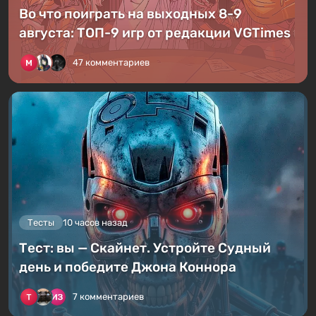
Во что поиграть на выходных 8-9
августа: ТОП-9 игр от редакции VGTimes
47 комментариев
Тесты
10 часов назад
Тест: вы — Скайнет. Устройте Судный
день и победите Джона Коннора
7 комментариев