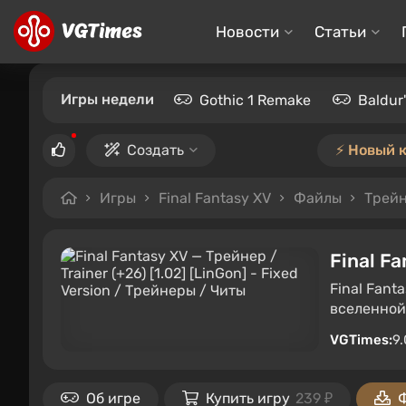
Новости
Статьи
Игры недели
Gothic 1 Remake
Baldur
Создать
⚡️ Новый 
Игры
Final Fantasy XV
Файлы
Трей
Final Fa
Final Fant
вселенной
VGTimes:
9.
Об игре
Купить игру
239 ₽