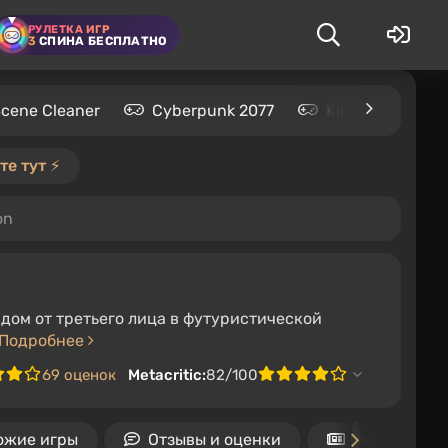
РУЛЕТКА ИГР
3
СПИНА БЕСПЛАТНО
Scene Cleaner
Cyberpunk 2077
Kingdom Come: 
е тут ⚡️
on
идом от третьего лица в футуристической
Подробнее
69 оценок
Metacritic:
82/100
ожие игры
Отзывы и оценки
Новости