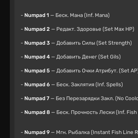
-
Numpad 1
— Беск. Мана (Inf. Mana)
-
Numpad 2
— Редакт. Здоровье (Set Max HP)
-
Numpad 3
— Добавить Силы (Set Strength)
-
Numpad 4
— Добавить Денег (Set Gils)
-
Numpad 5
— Добавить Очки Атрибут. (Set AP
-
Numpad 6
— Беск. Заклятия (Inf. Spells)
-
Numpad 7
— Без Перезарядки Закл. (No Coold
-
Numpad 8
— Беск. Прочность Лески (Inf. Fish 
-
Numpad 9
— Мгн. Рыбалка (Instant Fish Line R