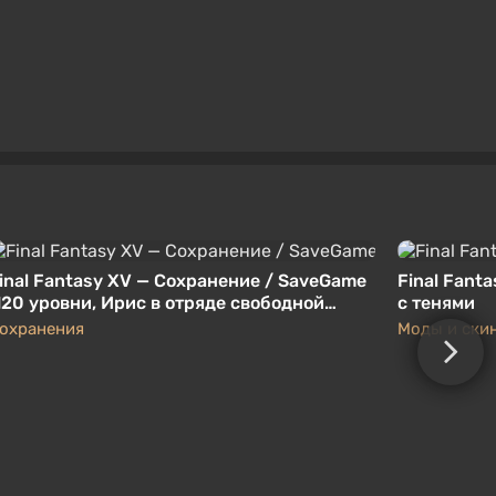
inal Fantasy XV — Сохранение / SaveGame
Final Fant
120 уровни, Ирис в отряде свободной
с тенями
гры, собраны самые вкусные плюшки)
охранения
Моды и ски