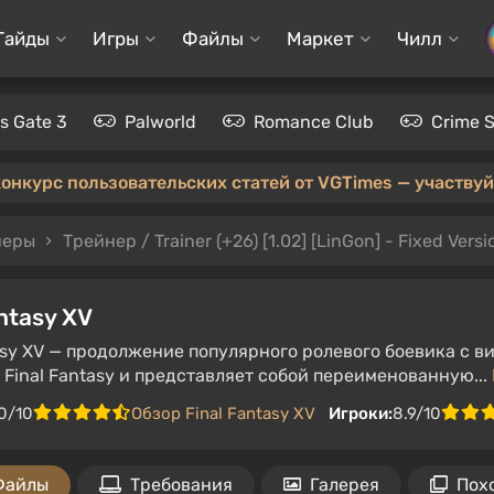
Гайды
Игры
Файлы
Маркет
Чилл
's Gate 3
Palworld
Romance Club
Crime 
конкурс пользовательских статей от VGTimes — участвуйт
неры
Трейнер / Trainer (+26) [1.02] [LinGon] - Fixed Versi
ntasy XV
asy XV — продолжение популярного ролевого боевика с в
 Final Fantasy и представляет собой переименованную...
0/10
Обзор Final Fantasy XV
Игроки:
8.9/10
Файлы
Требования
Галерея
Пох