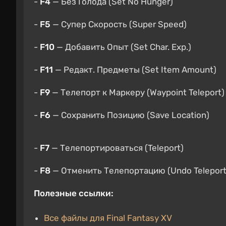
-
F4
— Без Голода (Set No Hunger)
-
F5
— Супер Скорость (Super Speed)
-
F10
— Добавить Опыт (Set Char. Exp.)
-
F11
— Редакт. Предметы (Set Item Amount)
-
F9
— Телепорт к Маркеру (Waypoint Teleport)
-
F6
— Сохранить Позицию (Save Location)
-
F7
— Телепортироваться (Teleport)
-
F8
— Отменить Телепортацию (Undo Teleport
Полезные ссылки:
Все файлы для Final Fantasy XV