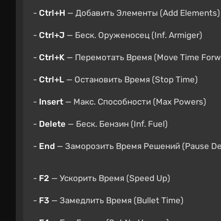
-
Ctrl+H
— Добавить Элементы (Add Elements)
-
Ctrl+J
— Беск. Оруженосец (Inf. Armiger)
-
Ctrl+K
— Перемотать Время (Move Time Forw
-
Ctrl+L
— Остановить Время (Stop Time)
-
Insert
— Макс. Способности (Max Powers)
-
Delete
— Беск. Бензин (Inf. Fuel)
-
End
— Заморозить Время Решений (Pause Dec
-
F2
— Ускорить Время (Speed Up)
-
F3
— Замедлить Время (Bullet Time)