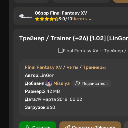
Обзор Final Fantasy XV
9.0/10
Читать →
Трейнер / Trainer (+26) [1.02] [LinGon
Final Fantasy XV
/
Читы
/
Трейнеры
Автор:
LinGon
Добавил:
Missiya
Подписаться
Размер:
2.42 MB
Дата:
19 марта 2018, 00:02
Загрузок:
860
Скачать
Скачать в Telegram