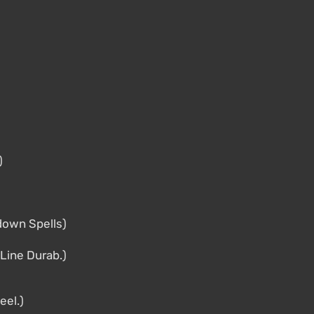
)
own Spells)
Line Durab.)
eel.)