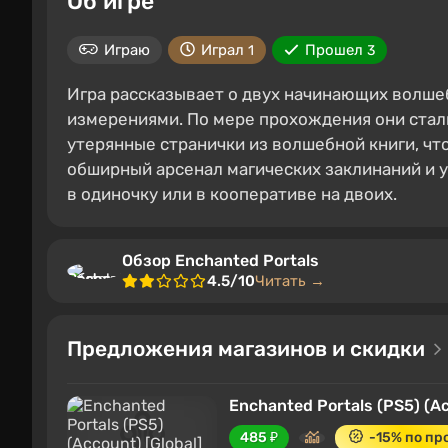
Об игре
Играю
Играл
Прошел
1
3
Игра рассказывает о двух начинающих волше
измерениями. По мере прохождения они стал
утерянные странички из волшебной книги, чт
обширный арсенал магических заклинаний и 
в одиночку или в кооперативе на двоих.
Обзор Enchanted Portals
4.5/10
Читать →
Предложения магазинов и скидки
Enchanted Portals (PS5) (Ac
485 ₽
-15% по п