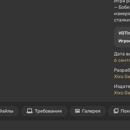
Игра р
— Бобе
измере
сталки
VGTi
Игро
Дата в
6 сент
Разраб
Xixo G
Издате
Xixo G
Файлы
Требования
Галерея
Пох