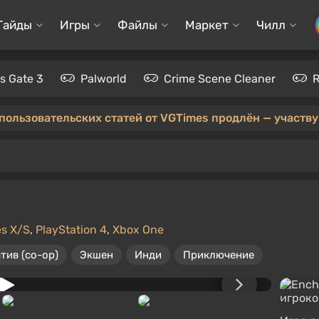
Гайды
Игры
Файлы
Маркет
Чилл
's Gate 3
Palworld
Crime Scene Cleaner
 пользовательских статей от VGTimes продлён — участвуй
es X/S
,
PlayStation 4
,
Xbox One
тив (co-op)
Экшен
Инди
Приключение