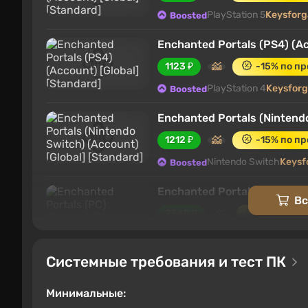
PlayStation 5
Keysfor
Boosted
Enchanted Portals (PS4) (Ac
1123 ₽
-15% по п
PlayStation 4
Keysfor
Boosted
Enchanted Portals (Nintendo
1212 ₽
-15% по п
Nintendo Switch
Keysf
Boosted
Enchanted Portals (PC) [Eur
Вс
2560 ₽
-15% по 
PC
Keysforgamers
Boosted
4
Системные требования и тест ПК
Enchanted Portals
710 ₽
Минимальные: