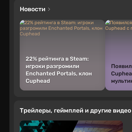
Новости
22% рейтинга в Steam:
игроки разгромили
Появил
Enchanted Portals, клон
Cuphea
Cuphead
мульти
Трейлеры, геймплей и другие виде