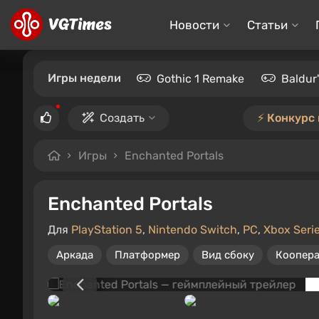
Новости
Статьи
Игры недели
Gothic 1 Remake
Baldur
Создать
⚡️ Конкурс
Игры
Enchanted Portals
Enchanted Portals
Для
PlayStation 5
,
Nintendo Switch
,
PC
,
Xbox Seri
Аркада
Платформер
Вид сбоку
Коопера