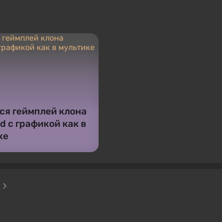
ся геймплей клона
d с графикой как в
ке
о