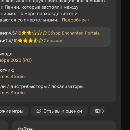
ассказывает о двух начинающих волшебниках
 и Пенни, которые застряли между
ниями. По мере прохождения они
ваются со смертельными...
Подробнее
mes:
4.5/10
Обзор Enchanted Portals
ки:
7.4/10
7 оценок
ыхода:
ября 2023 (PC)
отчик:
ames Studio
ли / дистрибьюторы / локализаторы:
ames Studio
ожие игры
Отзывы и оценки
Новости
Cайты: