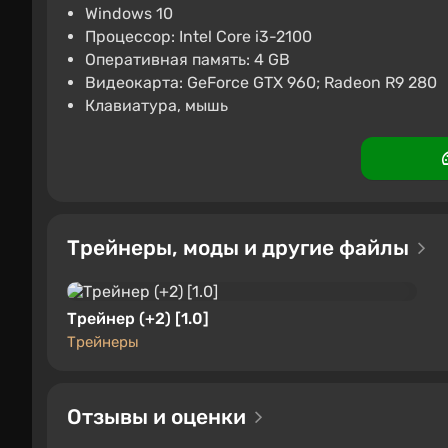
PC
Steam
2.9
1 отзыв
Windows 10
Процессор: Intel Core i3-2100
Enchanted Portals
Оперативная память: 4 GB
859 ₽
869 ₽
-1%
Видеокарта: GeForce GTX 960; Radeon R9 280
Клавиатура, мышь
SteamBuy
2.3
7 отзывов
Трейнеры, моды и другие файлы
Трейнер (+2) [1.0]
Трейнеры
Отзывы и оценки