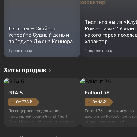
Тест: кто вы из «Клу
Тест: вы — Скайнет.
Романтики»? Узнайте
Устройте Судный день и
какого героя похож 
победите Джона Коннора
характер
1 день назад
1 неделя назад
Хиты продаж
GTA 5
Fallout 76
От 375 ₽
От 16 ₽
Легендарное продолжение
Fallout 76 — новая игра во
популярной серии Grand Theft
вселенной Fallout, являетс
Auto. Местом действия стал город
приквелом ко всем без
Лос-Сантос, полюбившийся ещё в
исключения частям серии.
Grand Theft Auto: San Andreas .
События начинаются с Уб