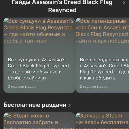
Гайды Assassin's Creed Black Flag
Впервые игра расскажет историю
76, первого среди построе
сразу трех персонажей: Майкла,
Оно же, по задумке специа
Resynced
Тревора и Франклина, между
Vault-Tec, должно открыть
которыми вы сможете
первым после того, как на
переключаться в любое время.
Америку упадут ядерные б
Жанр и...
Место действия Fallout...
Все сундуки в Assassin's
Все легендарные ко
Creed Black Flag Resynced
в Assassin's Creed Bl
— где найти обычные и
Flag Resynced — где
особые тайники
и как победить
2 недели назад
2 недели назад
Бесплатные раздачи