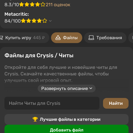
8.3/10
211 оценок
Metacritic:
84/100
Купить игру
445 ₽
Файлы
Требования
Файлы для Crysis / Читы
Откройте для себя лучшие и новейшие читы для
Crysis. Скачайте качественные файлы, чтобы
улучшить свой игровой опыт.
Развернуть описание
Категория 'Читы' включает подкатегории, такие как
трейнеры, сохранения, редакторы и программы,
чит-моды, анлокеры и таблицы. Каждая
подкатегория предлагает различные способы
улучшения игры в Crysis.
Лучшие файлы в категории
Пользователи могут скачивать файлы, оставлять
Добавить файл