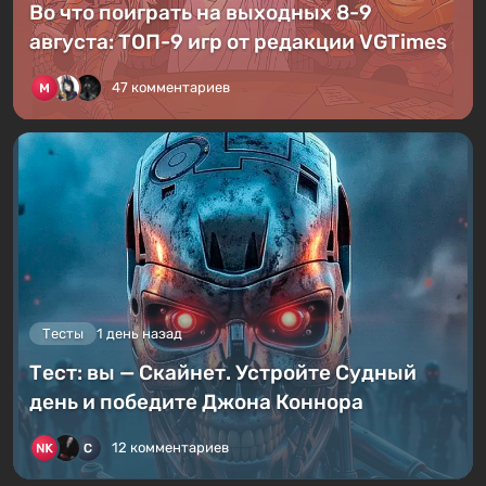
Во что поиграть на выходных 8-9
августа: ТОП-9 игр от редакции VGTimes
47 комментариев
Тесты
1 день назад
Тест: вы — Скайнет. Устройте Судный
день и победите Джона Коннора
12 комментариев