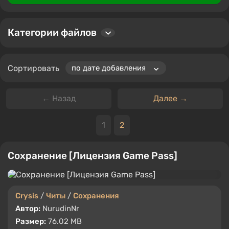
комментарии и оценивать файлы, что позволяет
сообществу делиться опытом и советами.
Категории файлов
Сортировать
← Назад
Далее →
1
2
Сохранение [Лицензия Game Pass]
Crysis
/
Читы
/
Сохранения
Автор:
NurudinNr
Размер:
76.02 MB