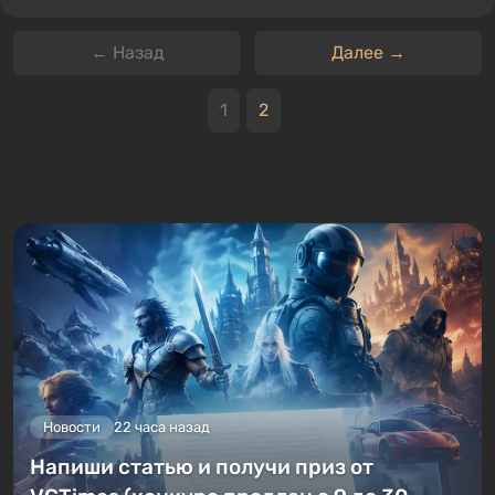
← Назад
Далее →
1
2
Новости
22 часа назад
Напиши статью и получи приз от