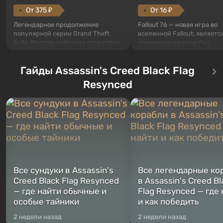
От 375 ₽
От 16 ₽
Легендарное продолжение
Fallout 76 — новая игра во
популярной серии Grand Theft
вселенной Fallout, являетс
Auto. Местом действия стал город
приквелом ко всем без
Лос-Сантос, полюбившийся ещё в
исключения частям серии.
Grand Theft Auto: San Andreas .
События начинаются с Уб
Гайды Assassin's Creed Black Flag
Впервые игра расскажет историю
76, первого среди построе
сразу трех персонажей: Майкла,
Оно же, по задумке специа
Resynced
Тревора и Франклина, между
Vault-Tec, должно открыть
которыми вы сможете
первым после того, как на
переключаться в любое время.
Америку упадут ядерные б
Жанр и...
Место действия Fallout...
Все сундуки в Assassin's
Все легендарные ко
Creed Black Flag Resynced
в Assassin's Creed Bl
— где найти обычные и
Flag Resynced — где
особые тайники
и как победить
2 недели назад
2 недели назад