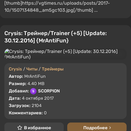
[thumb]https://vgtimes.ru/uploads/posts/2017-
10/1507134848_am5gc103.jpg[/thumb] ...
Crysis: Трейнер/Trainer (+5) [Update:
30.12.2016] {MrAntiFun}
Crysis
/
Читы
/
Трейнеры
Автор:
MrAntiFun
Размер:
4.40 MB
Добавил:
SCORPION
Дата:
4 октября 2017
Загрузок:
2104
Комментариев:
0
В избранное
Подробнее