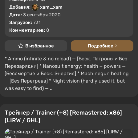
Добавил:
xam_xam
Дата:
3 сентября 2020
Загрузок:
731
Комментариев:
0
В избранное
Подробнее
* Ammo (infinite & no reload) — [Беск. Патроны и Без
Перезарядки] * Nanosuit energy: health + powers —
[Бессмертие и Беск. Энергия] * Machinegun heating
— [Без Перегрева] * Night vision (hardly used it, but
was easy to find) — ...
Трейнер / Trainer (+8) [Remastered: x86]
[LIRW / GHL]