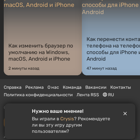
Как перенести конта
Как изменить браузер по
телефона на телефо
умолчанию на Windows,
способы для iPhone 
macOS, Android и iPhone
Android
2 минуты назад
47 минут назад
Справка
Реклама
О нас
Команда
Вакансии
Контакты
Политика конфиденциальности
Лента RSS
RU
© 2011 - 2026 VGTimes
Нужно ваше мнение!
Вы играли в
Crysis
? Рекомендуете
Полная версия
ли вы эту игру другим
пользователям?
Push-уведомления о новостях:
выключены
Включить