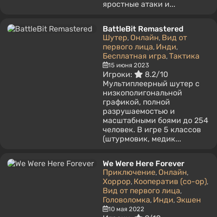
яростные атаки и...
BattleBit Remastered
Шутер
Онлайн
Вид от
,
,
первого лица
Инди
,
,
Бесплатная игра
Тактика
,
15 июня 2023
Игроки:
8.2/10
Мультиплеерный шутер с
низкополигональной
графикой, полной
разрушаемостью и
масштабными боями до 254
человек. В игре 5 классов
(штурмовик, медик...
We Were Here Forever
Приключение
Онлайн
,
,
Хоррор
Кооператив (co-op)
,
,
Вид от первого лица
,
Головоломка
Инди
Экшен
,
,
10 мая 2022