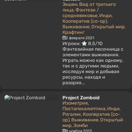
Экшен
Вид от третьего
,
лица
Фэнтези /
,
средневековье
Инди
,
,
Кооператив (co-op)
,
Выживание
Открытый мир
,
,
Крафтинг
2 февраля 2021
Игроки:
8.5/10
Фэнтезийная песочница с
элементами выживания.
Играть можно как одному,
так и с другими людьми,
исследуя мир и добывая
ресурсы, находя и
разоряя...
Project Zomboid
Изометрия
,
Постапокалиптика
Инди
,
,
Рогалик
Кооператив (co-
,
op)
Выживание
Открытый
,
,
мир
Зомби
,
8 ноября 2013