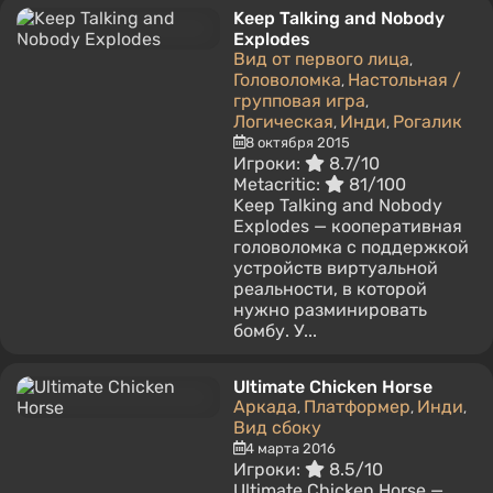
Keep Talking and Nobody
Explodes
Вид от первого лица
,
Головоломка
Настольная /
,
групповая игра
,
Логическая
Инди
Рогалик
,
,
8 октября 2015
Игроки:
8.7/10
Metacritic:
81/100
Keep Talking and Nobody
Explodes — кооперативная
головоломка с поддержкой
устройств виртуальной
реальности, в которой
нужно разминировать
бомбу. У...
Ultimate Chicken Horse
Аркада
Платформер
Инди
,
,
,
Вид сбоку
4 марта 2016
Игроки:
8.5/10
Ultimate Chicken Horse —