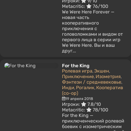
Игроки:
9/10
Metacritic:
76/100
We Were Here Forever —
новая часть
кооперативного
приключения с
головоломками и видом от
первого лица в серии игр
We Were Here. Вы и ваш
друг...
For the King
Ролевая игра
Экшен
,
,
Приключение
Изометрия
,
,
Фэнтези / средневековье
,
Инди
Рогалик
Кооператив
,
,
(co-op)
19 апреля 2018
Игроки:
7.8/10
Metacritic:
78/100
For the King —
приключенческий ролевой
боевик с изометрическим