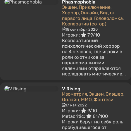
Phasmophobia
Экшен
Приключение
,
,
Хоррор
Онлайн
Вид от
,
,
первого лица
Головоломка
,
,
Кооператив (co-op)
18 сентября 2020
Игроки:
7.9/10
Кооперативный
психологический хоррор
на 4 человек, где игроки в
роли охотников за
паранормальными
явлениями отправляются
исследовать мистические...
V Rising
Изометрия
Экшен
Слэшер
,
,
,
Онлайн
MMO
Фэнтези
,
,
17 мая 2022
Игроки:
9/10
Metacritic:
81/100
Игроки берут на себя роль
пробудившегося от