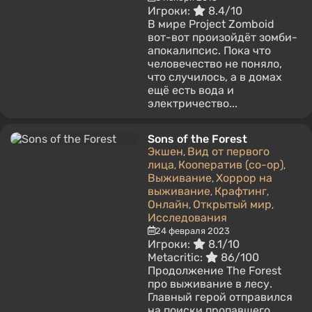
Игроки:
8.4/10
В мире Project Zomboid
вот-вот произойдёт зомби-
апокалипсис. Пока что
человечество не поняло,
что случилось, а в домах
ещё есть вода и
электричество...
Sons of the Forest
Экшен
Вид от первого
,
лица
Кооператив (co-op)
,
,
Выживание
Хоррор на
,
выживание
Крафтинг
,
,
Онлайн
Открытый мир
,
,
Исследования
24 февраля 2023
Игроки:
8.1/10
Metacritic:
86/100
Продолжение The Forest
про выживание в лесу.
Главный герой отправился
на поиски пропавшего