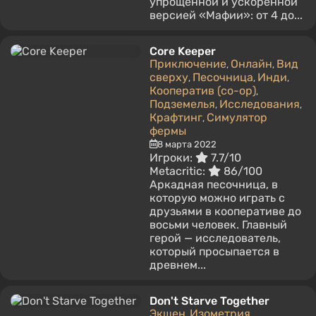
упрощенной и ускоренной
версией «Мафии»: от 4 до...
Core Keeper
Приключение
Онлайн
Вид
,
,
сверху
Песочница
Инди
,
,
,
Кооператив (co-op)
,
Подземелья
Исследования
,
,
Крафтинг
Симулятор
,
фермы
8 марта 2022
Игроки:
7.7/10
Metacritic:
86/100
Аркадная песочница, в
которую можно играть с
друзьями в кооперативе до
восьми человек. Главный
герой — исследователь,
который просыпается в
древнем...
Don't Starve Together
Экшен
Изометрия
,
,