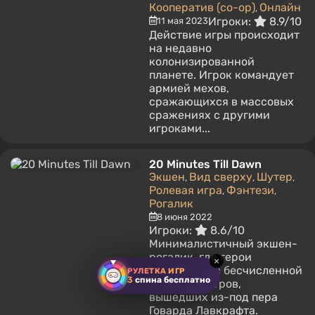
Кооператив (co-op)
Онлайн
,
Игроки:
8.9/10
11 мая 2023
Действие игры происходит
на недавно
колонизированной
планете. Игрок командует
армией мехов,
сражающихся в массовых
сражениях с другими
игроками...
20 Minutes Till Dawn
Экшен
Вид сверху
Шутер
,
,
,
Ролевая игра
Фэнтези
,
,
Рогалик
8 июня 2022
Игроки:
8.6/10
Минималистичный экшен-
рогалик, где герои
×
сражаются с бесчисленной
РУЛЕТКА ИГР
3
спина бесплатно
ордой монстров,
вышедших из-под пера
Говарда Лавкрафта.