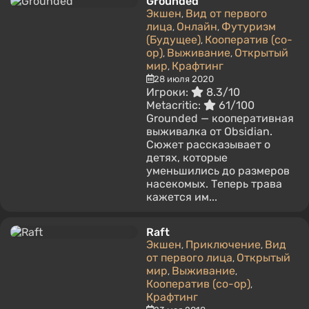
Grounded
Экшен
Вид от первого
,
лица
Онлайн
Футуризм
,
,
(Будущее)
Кооператив (co-
,
op)
Выживание
Открытый
,
,
мир
Крафтинг
,
28 июля 2020
Игроки:
8.3/10
Metacritic:
61/100
Grounded — кооперативная
выживалка от Obsidian.
Сюжет рассказывает о
детях, которые
уменьшились до размеров
насекомых. Теперь трава
кажется им...
Raft
Экшен
Приключение
Вид
,
,
от первого лица
Открытый
,
мир
Выживание
,
,
Кооператив (co-op)
,
Крафтинг