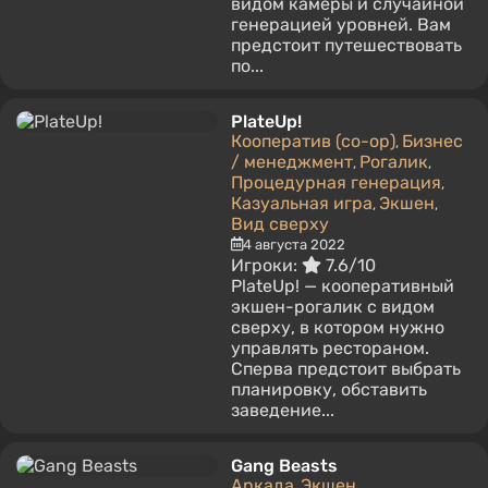
видом камеры и случайной
генерацией уровней. Вам
предстоит путешествовать
по...
PlateUp!
Кооператив (co-op)
Бизнес
,
/ менеджмент
Рогалик
,
,
Процедурная генерация
,
Казуальная игра
Экшен
,
,
Вид сверху
4 августа 2022
Игроки:
7.6/10
PlateUp! — кооперативный
экшен-рогалик с видом
сверху, в котором нужно
управлять рестораном.
Сперва предстоит выбрать
планировку, обставить
заведение...
Gang Beasts
Аркада
Экшен
,
,