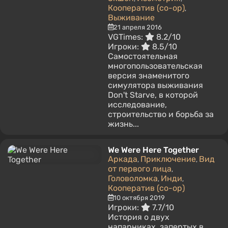
Кооператив (co-op)
,
Выживание
21 апреля 2016
VGTimes:
8.2/10
Игроки:
8.5/10
Самостоятельная
многопользовательская
версия знаменитого
симулятора выживания
Don't Starve, в которой
исследование,
строительство и борьба за
жизнь...
We Were Here Together
Аркада
Приключение
Вид
,
,
от первого лица
,
Головоломка
Инди
,
,
Кооператив (co-op)
10 октября 2019
Игроки:
7.7/10
История о двух
напарниках, запертых в