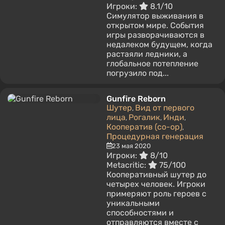
Игроки:
8.1/10
Симулятор выживания в
открытом мире. События
игры разворачиваются в
недалеком будущем, когда
растаяли ледники, а
глобальное потепление
погрузило под...
Gunfire Reborn
Шутер
Вид от первого
,
лица
Рогалик
Инди
,
,
,
Кооператив (co-op)
,
Процедурная генерация
23 мая 2020
Игроки:
8/10
Metacritic:
75/100
Кооперативный шутер до
четырех человек. Игроки
примеряют роль героев с
уникальными
способностями и
отправляются вместе с