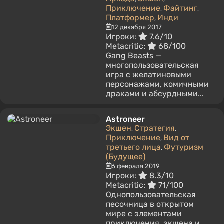
Приключение
Файтинг
,
,
Платформер
Инди
,
12 декабря 2017
Игроки:
7.6/10
Metacritic:
68/100
Gang Beasts —
многопользовательская
игра с желатиновыми
персонажами, комичными
драками и абсурдными...
Astroneer
Экшен
Стратегия
,
,
Приключение
Вид от
,
третьего лица
Футуризм
,
(Будущее)
6 февраля 2019
Игроки:
8.3/10
Metacritic:
71/100
Однопользовательская
песочница в открытом
мире с элементами
приключения, экшена и