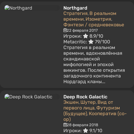
Northgard
Стратегия
В реальном
,
времени
Изометрия
,
,
Фэнтези / средневековье
22 февраля 2017
Игроки:
8.9/10
Metacritic:
79/100
Стратегия в реальном
времени, вдохновлённая
скандинавской
мифологией и эпохой
викингов. После открытия
загадочного континента
Нордгард кланы...
Deep Rock Galactic
Экшен
Шутер
Вид от
,
,
первого лица
Футуризм
,
(Будущее)
Кооператив (co-
,
op)
28 февраля 2018
Игроки:
9.1/10