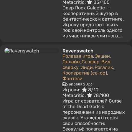
Metacritic:
85/100
Deep Rock Galactic —
кооперативный шутер в
фантастическом сеттинге.
Игроку предстоит взять
под свой контроль одного
из участников элитного...
Ravenswatch
Ролевая игра
Экшен
,
,
Онлайн
Слэшер
Вид
,
,
сверху
Инди
Рогалик
,
,
,
Кооператив (co-op)
,
Фэнтези
6 апреля 2023
Игроки:
8/10
Metacritic:
78/100
Игра от создателей Curse
of the Dead Gods с
персонажами из народных
сказок. У каждого героя
свои способности:
Беовульф полагается на