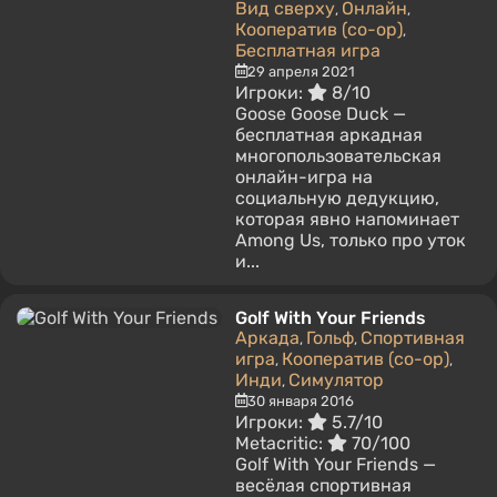
Вид сверху
Онлайн
,
,
Кооператив (co-op)
,
Бесплатная игра
29 апреля 2021
Игроки:
8/10
Goose Goose Duck —
бесплатная аркадная
многопользовательская
онлайн-игра на
социальную дедукцию,
которая явно напоминает
Among Us, только про уток
и...
Golf With Your Friends
Аркада
Гольф
Спортивная
,
,
игра
Кооператив (co-op)
,
,
Инди
Симулятор
,
30 января 2016
Игроки:
5.7/10
Metacritic:
70/100
Golf With Your Friends —
весёлая спортивная