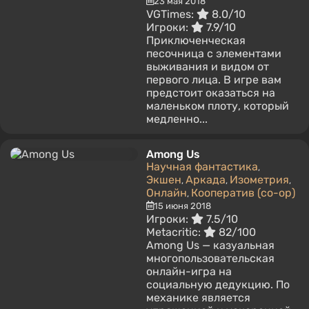
23 мая 2018
VGTimes:
8.0/10
Игроки:
7.9/10
Приключенческая
песочница с элементами
выживания и видом от
первого лица. В игре вам
предстоит оказаться на
маленьком плоту, который
медленно...
Among Us
Научная фантастика
,
Экшен
Аркада
Изометрия
,
,
,
Онлайн
Кооператив (co-op)
,
15 июня 2018
Игроки:
7.5/10
Metacritic:
82/100
Among Us — казуальная
многопользовательская
онлайн-игра на
социальную дедукцию. По
механике является