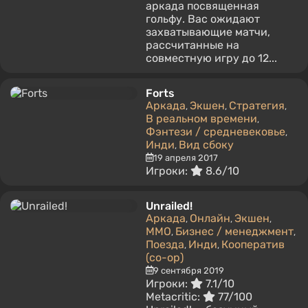
аркада посвященная
гольфу. Вас ожидают
захватывающие матчи,
рассчитанные на
совместную игру до 12...
Forts
Аркада
Экшен
Стратегия
,
,
,
В реальном времени
,
Фэнтези / средневековье
,
Инди
Вид сбоку
,
19 апреля 2017
Игроки:
8.6/10
Unrailed!
Аркада
Онлайн
Экшен
,
,
,
MMO
Бизнес / менеджмент
,
,
Поезда
Инди
Кооператив
,
,
(co-op)
9 сентября 2019
Игроки:
7.1/10
Metacritic:
77/100