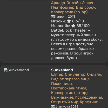
Аркада
Онлайн
Экшен
,
,
,
Платформер
Вид сбоку
,
,
Кооператив (co-op)
3 апреля 2013
Игроки:
8.6/10
Metacritic:
85/100
BattleBlock Theater —
мультиплеерный экшен-
платформер с видом сбоку.
Всего в игре доступно
восемь разнообразных
режимов. В Soul игрок
должен будет...
Sunkenland
Шутер
Симулятор
Онлайн
,
,
,
Вид от первого лица
,
Песочница
,
Постапокалиптика
,
Кооператив (co-op)
,
Выживание
Исследования
,
,
Открытый мир
Крафтинг
,
26 августа 2023