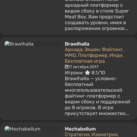
аркадный платформер с
видом сбоку в стиле Super
Meat Boy. Вам предстоит
создавать уровни, имея в
распоряжении огромное...
Brawlhalla
Аркада
Экшен
Файтинг
,
,
,
MMO
Платформер
Инди
,
,
,
Бесплатная игра
17 октября 2017
Игроки:
8.1/10
Brawlhalla — условно-
бесплатный
многопользовательский
файтинг-платформер с
видом сбоку и поддержкой
до 8 игроков. В игре
присутствует множество...
Mechabellum
Стратегия
Изометрия
,
,