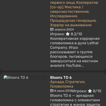
первого лица
Кооператив
,
(co-op)
Mистика /
,
сверхъестественное
,
Исследования
,
Процедурная генерация
,
Хоррор на выживание
1 апреля 2024
Игроки:
8.2/10
Кооперативная хоррорная
головоломка в духе Lethal
Company. Игра
рассказывает о группе
блогеров, пытающихся
завируситься на местном
аналоге YouTube...
Bloons TD 6
Аркада
Стратегия
,
,
Головоломка
Игроки:
8/10
14 июня 2018
Bloons TD 6 — аркадная
головоломка с элементами
стратегии в жанре защиты