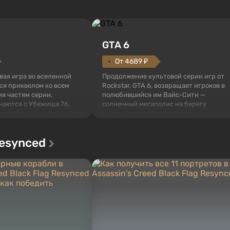
GTA 6
От 4689 ₽
овая игра во вселенной
Продолжение культовой серии игр от
тся приквелом ко всем
Rockstar, GTA 6, возвращает игроков в
я частям серии.
полюбившийся им Вайс-Сити —
наются с Убежища 76,
солнечный мегаполис на берегу
 построенных. Оно же, по
океана, где разворачивается
алистов Vault-Tec,
настоящий боевик в духе лучших
ься первым после того,
фильмов про мафию. В центре
Resynced
у упадут ядерные бомбы.
внимания Люсия и Джейсон — пара
 Fallout...
преступников, попавшая в серьезные
неприятности. И...