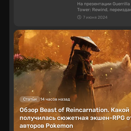
На презентации Guerrill
Tower: Rewind, переизда
пределами Японии.
7 июня 2024
Статьи
14 часов назад
Обзор Beast of Reincarnation. Какой
получилась сюжетная экшен-RPG о
авторов Pokemon