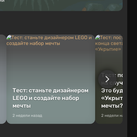
ий
Тест: постр
на случай к
Тест: станьте дизайнером
Это будет Va
LEGO и создайте набор
«Укрытие» 
мечты
мечты?
2 недели назад
2 недели назад