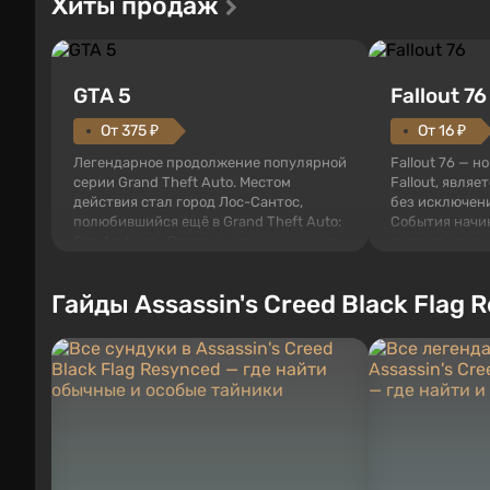
Хиты продаж
GTA 5
Fallout 76
От 375 ₽
От 16 ₽
Легендарное продолжение популярной
Fallout 76 — н
серии Grand Theft Auto. Местом
Fallout, являе
действия стал город Лос-Сантос,
без исключени
полюбившийся ещё в Grand Theft Auto:
События начи
San Andreas . Впервые игра расскажет
первого среди
историю сразу трех персонажей:
задумке специ
Майкла, Тревора и Франклина, между
должно открыт
Гайды Assassin's Creed Black Flag 
которыми вы сможете переключаться в
как на Америк
любое время. Жанр и...
Место действия