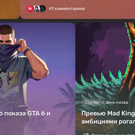
47 комментариев
Статьи
1 день назад
 показа GTA 6 и
Превью Mad King 
амбициями рога