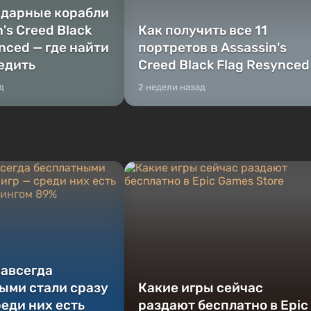
ндарные корабли
n's Creed Black
Как получить все 11
nced — где найти
портретов в Assassin's
бедить
Creed Black Flag Resynced
д
2 недели назад
навсегда
ыми стали сразу
Какие игры сейчас
реди них есть
раздают бесплатно в Epic