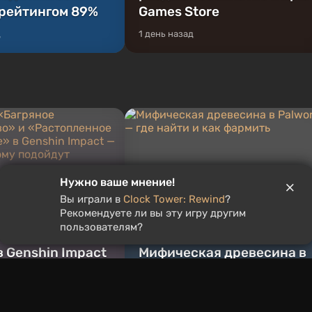
 рейтингом 89%
Games Store
д
1 день назад
Нужно ваше мнение!
ы «Багряное
Вы играли в
Clock Tower: Rewind
?
Рекомендуете ли вы эту игру другим
льство» и
пользователям?
енное очагом
в Genshin Impact
Мифическая древесина в
ти и кому
Palworld — где найти и как
фармить
д
17 часов назад