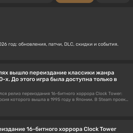
026 год: обновления, патчи, DLC, скидки и события.
олях вышло переиздание классики жанра
90-х. До этого игра была доступна только в
лся релиз переиздания 16-битного хоррора Clock Tower:
рсия которого вышла в 1995 году в Японии. В Steam проект
льные отзывы (рейтинг 92%).
издание 16-битного хоррора Clock Tower