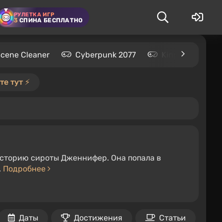
РУЛЕТКА ИГР
3
СПИНА БЕСПЛАТНО
Scene Cleaner
Cyberpunk 2077
Kingdom Come: 
е тут ⚡️
историю сироты Дженнифер. Она попала в
.
Подробнее
Даты
Достижения
Статьи