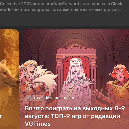
a Collective 2024 компания WayForward анонсировала Clock
ние 16-битного хоррора, который никогда не выходил за
Статьи
16 часов назад
Во что поиграть на выходных 8-9
т
августа: ТОП-9 игр от редакции
VGTimes