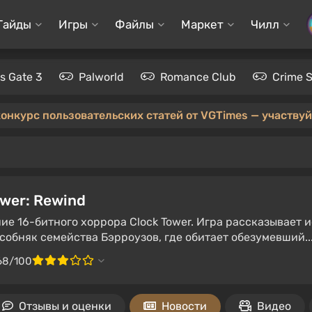
Гайды
Игры
Файлы
Маркет
Чилл
's Gate 3
Palworld
Romance Club
Crime 
конкурс пользовательских статей от VGTimes — участвуйт
ower: Rewind
ие 16-битного хоррора Clock Tower. Игра рассказывает 
собняк семейства Бэрроузов, где обитает обезумевший..
68/100
Отзывы и оценки
Новости
Видео