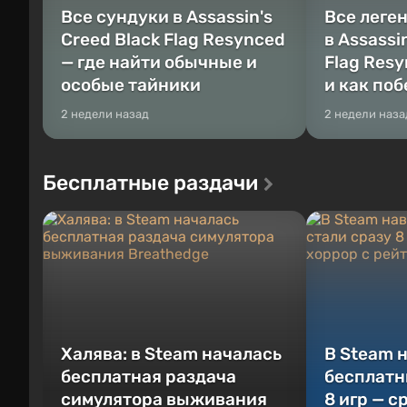
Все сундуки в Assassin's
Все леге
Creed Black Flag Resynced
в Assassi
— где найти обычные и
Flag Resy
особые тайники
и как по
2 недели назад
2 недели наза
Бесплатные раздачи
Халява: в Steam началась
В Steam 
бесплатная раздача
бесплатн
симулятора выживания
8 игр — с