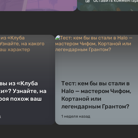
Оставить комментар
 вы из «Клуба
Тест: кем бы вы стали в
и»? Узнайте, на
Halo — мастером Чифом,
ероя похож ваш
Кортаной или
легендарным Грантом?
д
1 неделя назад