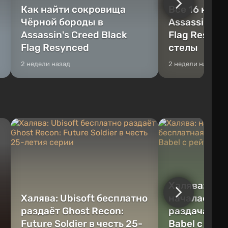
Как найти сокровища
Все 16 камн
Чёрной бороды в
Assassin's C
Assassin's Creed Black
Flag Resync
Flag Resynced
стелы
2 недели назад
2 недели назад
Халява: на A
Халява: Ubisoft бесплатно
началась б
раздаёт Ghost Recon:
раздача A G
Future Soldier в честь 25-
Babel с рей