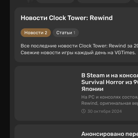
Новости Clock Tower: Rewind
Новости
Статьи
2
1
Все последние новости Clock Tower: Rewind за 2
Свежие новости игры каждый день на VGTimes.
В Steam и на конс
Survival Horror из 
Японии
На PC и консолях состоя
Rewind, оригинальная ве
получил очень положите
30 октября 2024
Анонсировано пере