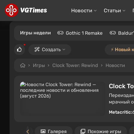
Новости
Статьи
Игры недели
Gothic 1 Remake
Baldur
Создать
⚡️ Новый 
Игры
Clock Tower: Rewind
Новости
Clock T
Переиздан
мрачный о
Metacritic:
Требования
Галерея
Похожие игры