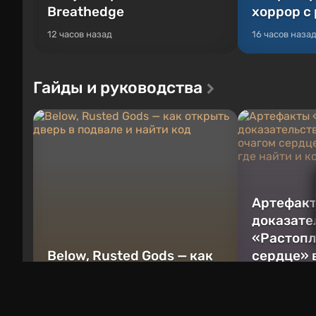
Breathedge
хоррор с
12 часов назад
16 часов наза
Гайды и руководства
Артефакт
доказате
«Растопл
Below, Rusted Gods — как
сердце» 
открыть дверь в подвале
— где най
и найти код
подойдут
15 часов назад
16 часов наза