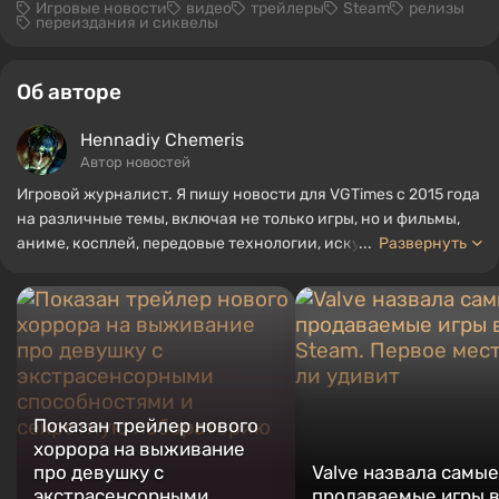
Игровые новости
видео
трейлеры
Steam
релизы
переиздания и сиквелы
Об авторе
Hennadiy Chemеris
Автор новостей
Игровой журналист. Я пишу новости для VGTimes с 2015 года
на различные темы, включая не только игры, но и фильмы,
аниме, косплей, передовые технологии, искусственный
...
Развернуть
интеллект, мемы и социальные сети. Я также автор
нескольких обзоров, топов, компиляций и других статей,
связанных с видеоиграми. Я собираю различные игровые
сувениры, включая фигурки, постеры, старые консоли и
многое другое. У меня есть живой интерес к ретро-играм. Я
играю с начала 2000-х на PC и консолях.
Показан трейлер нового
хоррора на выживание
про девушку с
Valve назвала самые
экстрасенсорными
продаваемые игры 