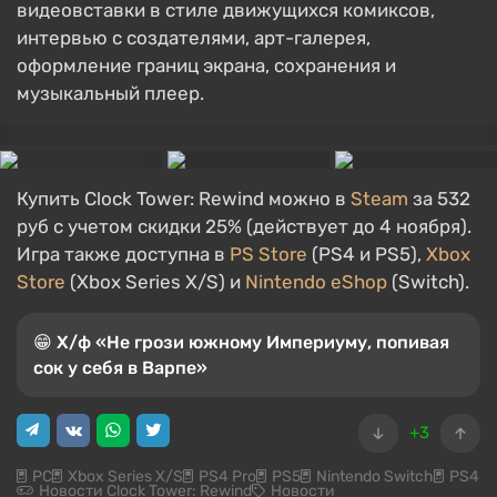
видеовставки в стиле движущихся комиксов,
интервью с создателями, арт-галерея,
оформление границ экрана, сохранения и
музыкальный плеер.
Купить Clock Tower: Rewind можно в
Steam
за 532
руб с учетом скидки 25% (действует до 4 ноября).
Игра также доступна в
PS Store
(PS4 и PS5),
Xbox
Store
(Xbox Series X/S) и
Nintendo eShop
(Switch).
😁 Х/ф «Не грози южному Империуму, попивая
сок у себя в Варпе»
+3
PC
Xbox Series X/S
PS4 Pro
PS5
Nintendo Switch
PS4
Новости Clock Tower: Rewind
Новости