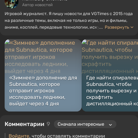
Автор новостей
Игровой журналист. Я пишу новости для VGTimes с 2015 года
на различные темы, включая не только игры, но и фильмы,
аниме, косплей, передовые технологии, искусственный
...
Развернуть
интеллект, мемы и социальные сети. Я также автор
нескольких обзоров, топов, компиляций и других статей,
связанных с видеоиграми. Я собираю различные игровые
сувениры, включая фигурки, постеры, старые консоли и
многое другое. У меня есть живой интерес к ретро-играм. Я
играю с начала 2000-х на PC и консолях.
«Зимнее» дополнение для
Где найти спиралев
Subnautica, которое
Subnautica, чтобы
отправит игроков
получить вырезку и
исследовать ледники,
скрафтить
выйдет через 4 дня
дистилляционный к
Комментарии
9
Войдите
, чтобы оставлять комментарии