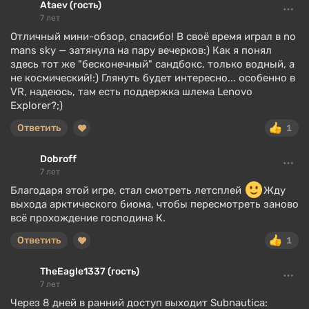
Ataev (гость)
7 лет
Отличный мини-обзор, спасибо! В своё время играл в no
mans sky — затянула на пару вечерков:) Как я понял
здесь тот же "бесконечный" сандбокс, только водный, а
не космический!:) Глянуть будет интересно... особенно в
VR, надеюсь, там есть поддержка шлема Lenovo
Explorer?;)
Ответить
1
Dobroff
7 лет
Благодаря этой игре, стал смотреть летсплей
Жду
выхода арктического биома, чтобы пересмотреть заново
всё прохождение господина К.
Ответить
1
TheEagle1337 (гость)
7 лет
Через 8 дней в ранний доступ выходит Subnautica: