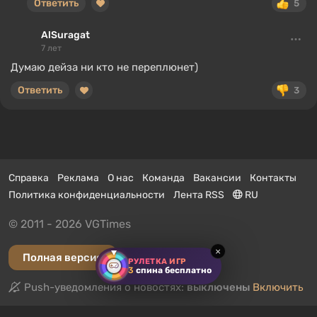
Ответить
5
AlSuragat
7 лет
Думаю дейза ни кто не переплюнет)
Ответить
3
Справка
Реклама
О нас
Команда
Вакансии
Контакты
Политика конфиденциальности
Лента RSS
RU
© 2011 - 2026 VGTimes
×
Полная версия
РУЛЕТКА ИГР
3
спина бесплатно
Push-уведомления о новостях:
выключены
Включить