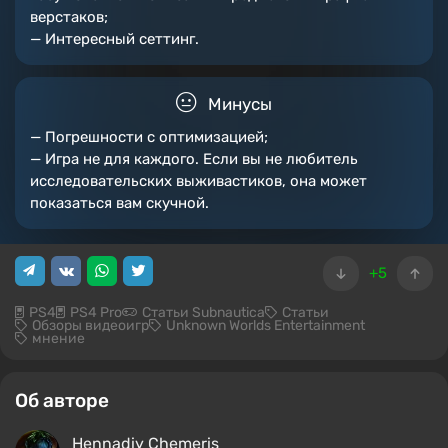
верстаков;
— Интересный сеттинг.
Минусы
— Погрешности с оптимизацией;
— Игра не для каждого. Если вы не любитель
исследовательских выживастиков, она может
показаться вам скучной.
+5
PS4
PS4 Pro
Статьи Subnautica
Статьи
Обзоры видеоигр
Unknown Worlds Entertainment
мнение
Об авторе
Hennadiy Chemеris