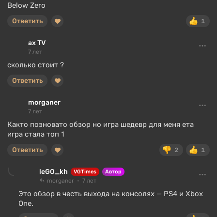
Below Zero
Ответить
1
ах TV
7 лет
сколько стоит ?
Ответить
morganer
7 лет
Както позновато обзор но игра шедевр для меня ета
игра стала топ 1
Ответить
2
1
leGO_kh
VGTimes
Автор
morganer
7 лет
Это обзор в честь выхода на консолях — PS4 и Xbox
One.