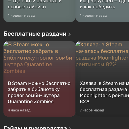
— где найти обычные и
Flag Resynced — где
особые тайники
и как победить
1 неделя назад
1 неделя назад
Бесплатные раздачи
В Steam можно бесплатно
Халява: в Steam нач
забрать в библиотеку
бесплатная раздача
пролог зомби-шутера
Moonlighter с рейти
Quarantine Zombies
82%
4 часа назад
7 часов назад
Гайды и руководства