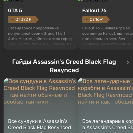
GTA 5
Fallout 76
От 372 ₽
От 16 ₽
Легендарное продолжение
Fallout 76 — новая игра во
популярной серии Grand Theft
вселенной Fallout, являетс
Auto. Местом действия стал город
приквелом ко всем без
Лос-Сантос, полюбившийся ещё в
исключения частям серии.
Grand Theft Auto: San Andreas .
События начинаются с Уб
Впервые игра расскажет историю
76, первого среди построе
сразу трех персонажей: Майкла,
Гайды Assassin's Creed Black Flag
Оно же, по задумке специа
Тревора и Франклина, между
Vault-Tec, должно открыть
Resynced
которыми вы сможете
первым после того, как на
переключаться в любое время.
Америку упадут ядерные б
Жанр и...
Место действия Fallout...
Все сундуки в Assassin's
Все легендарные ко
Creed Black Flag Resynced
в Assassin's Creed Bl