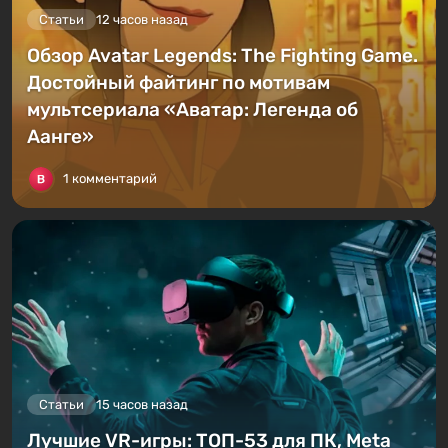
Статьи
12 часов назад
Обзор Avatar Legends: The Fighting Game.
Достойный файтинг по мотивам
мультсериала «Аватар: Легенда об
Аанге»
1 комментарий
Статьи
15 часов назад
Лучшие VR-игры: ТОП-53 для ПК, Meta