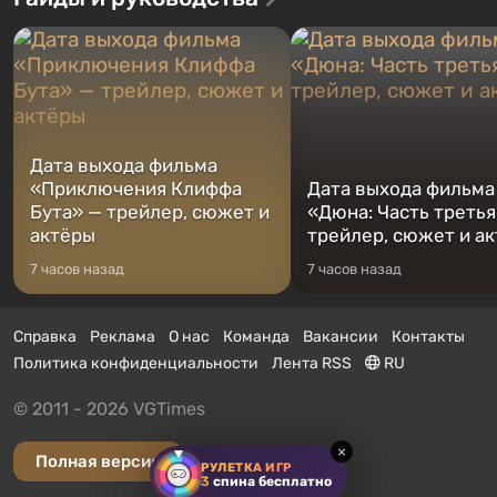
Дата выхода фильма
«Приключения Клиффа
Дата выхода фильма
Бута» — трейлер, сюжет и
«Дюна: Часть третья
актёры
трейлер, сюжет и а
7 часов назад
7 часов назад
Справка
Реклама
О нас
Команда
Вакансии
Контакты
Политика конфиденциальности
Лента RSS
RU
© 2011 - 2026 VGTimes
×
Полная версия
РУЛЕТКА ИГР
3
спина бесплатно