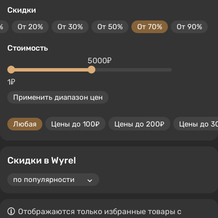
Скидки
%
От 20%
От 30%
От 50%
От 70%
От 90%
Стоимость
5000₽
1₽
Применить диапазон цен
Любая
Цены до 100₽
Цены до 200₽
Цены до 3
Скидки в Wyrel
Отображаются только избранные товары с