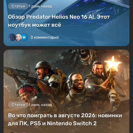
Статьи
1 день назад
Обзор Predator Helios Neo 16 AI. Этот
ноутбук может всё
3 комментария
Статьи
1 день назад
Во что поиграть в августе 2026: новинки
для ПК, PS5 и Nintendo Switch 2