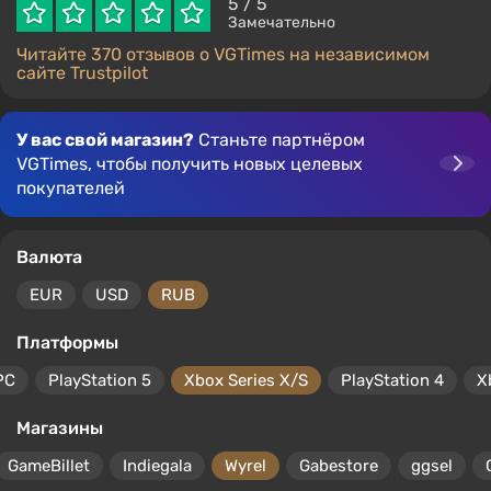
5
/ 5
Замечательно
Читайте 370 отзывов о VGTimes на независимом
сайте Trustpilot
У вас свой магазин?
Станьте партнёром
VGTimes, чтобы получить новых целевых
покупателей
Валюта
EUR
USD
RUB
Платформы
PC
PlayStation 5
Xbox Series X/S
PlayStation 4
X
Магазины
GameBillet
Indiegala
Wyrel
Gabestore
ggsel