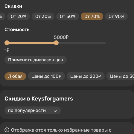
Скидки
%
От 20%
От 30%
От 50%
От 70%
От 90%
Стоимость
5000₽
1₽
Применить диапазон цен
Любая
Цены до 100₽
Цены до 200₽
Цены до 3
Скидки в Keysforgamers
Отображаются только избранные товары с