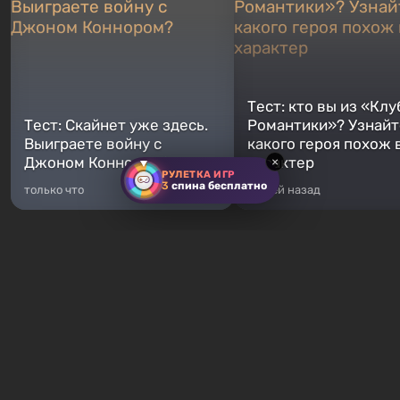
Тест: кто вы из «Клу
Тест: Скайнет уже здесь.
Романтики»? Узнайте
Выиграете войну с
какого героя похож 
Джоном Коннором?
характер
×
РУЛЕТКА ИГР
3
спина бесплатно
только что
5 дней назад
Хиты продаж
Fallout 76
GTA 5
От 16 ₽
От 372 ₽
Fallout 76 — новая игра во
Легендарное продолжение
вселенной Fallout, является
популярной серии Grand T
приквелом ко всем без
Auto. Местом действия ста