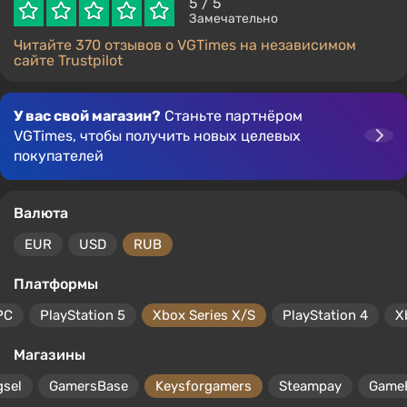
5
/ 5
Замечательно
Читайте 370 отзывов о VGTimes на независимом
сайте Trustpilot
У вас свой магазин?
Станьте партнёром
VGTimes, чтобы получить новых целевых
покупателей
Валюта
EUR
USD
RUB
Платформы
PC
PlayStation 5
Xbox Series X/S
PlayStation 4
X
Магазины
gsel
GamersBase
Keysforgamers
Steampay
Game