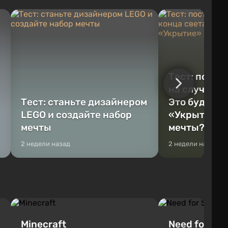
Тест: постр
на случай к
Тест: станьте дизайнером
Это будет Va
LEGO и создайте набор
«Укрытие» 
мечты
мечты?
2 недели назад
2 недели назад
Minecraft
Need for Spe