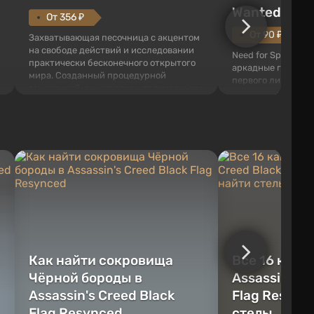
Wanted (201
От 356 ₽
От 90 ₽
Захватывающая песочница с акцентом
на свободе действий и исследовании
Need for Speed: Mo
практически бесконечного открытого
аркадные гонки с 
мира. Созданный процедурной
первого лица. В э
генерацией, он наполнен трехмерными
ждет огромный го
блоками, которые можно
который открыт дл
перерабатывать и создавать
большое количест
предметы, инструменты, оружие, а
объектов, а также
также строить здания и механизмы.
которые готовы на
Игроку дана по...
нарушите правила 
Как найти сокровища
Все 16 камн
Чёрной бороды в
Assassin's C
Assassin's Creed Black
Flag Resync
Flag Resynced
стелы