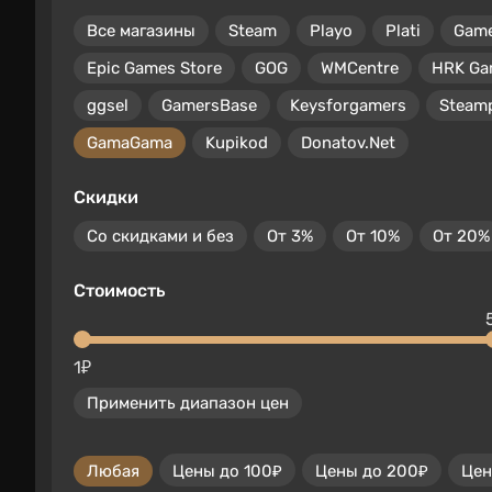
Все магазины
Steam
Playo
Plati
Gam
Epic Games Store
GOG
WMCentre
HRK Ga
ggsel
GamersBase
Keysforgamers
Steam
GamaGama
Kupikod
Donatov.Net
Скидки
Со скидками и без
От 3%
От 10%
От 20%
Стоимость
1₽
Применить диапазон цен
Любая
Цены до 100₽
Цены до 200₽
Цен