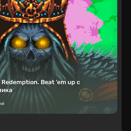
Redemption. Beat 'em up с
лика
ий