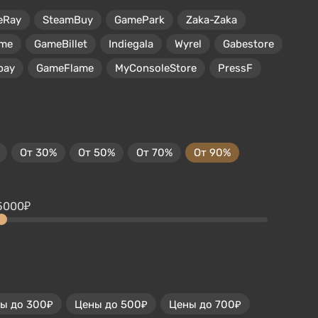
eRay
SteamBuy
GamePark
Zaka-Zaka
me
GameBillet
Indiegala
Wyrel
Gabestore
pay
GameFlame
MyConsoleStore
PressF
От 30%
От 50%
От 70%
От 90%
5000₽
ы до 300₽
Цены до 500₽
Цены до 700₽