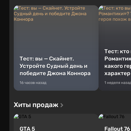
Тест: кто
Тест: вы — Скайнет.
Романтик
Устройте Судный день и
какого г
победите Джона Коннора
характер
16 часов назад
1 неделя наза
Хиты продаж
GTA 5
Fallout 76