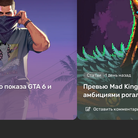
Статьи
1 день назад
 показа GTA 6 и
Превью Mad King 
амбициями рога
Оставить комментар