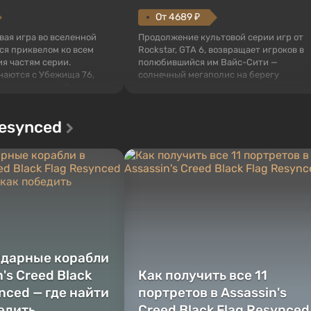
От 4689 ₽
овая игра во вселенной
Продолжение культовой серии игр от
тся приквелом ко всем
Rockstar, GTA 6, возвращает игроков в
я частям серии.
полюбившийся им Вайс-Сити —
наются с Убежища 76,
солнечный мегаполис на берегу
 построенных. Оно же, по
океана, где разворачивается
алистов Vault-Tec,
настоящий боевик в духе лучших
ься первым после того,
фильмов про мафию. В центре
Resynced
у упадут ядерные бомбы.
внимания Люсия и Джейсон — пара
 Fallout...
преступников, попавшая в серьезные
неприятности. И...
ндарные корабли
n's Creed Black
Как получить все 11
nced — где найти
портретов в Assassin's
бедить
Creed Black Flag Resynced