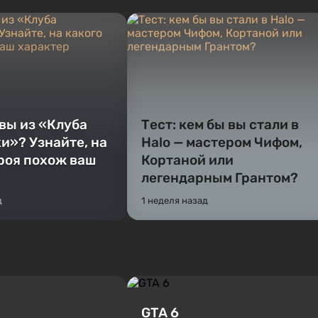
 вы из «Клуба
Тест: кем бы вы стали в
и»? Узнайте, на
Halo — мастером Чифом,
ероя похож ваш
Кортаной или
легендарным Грантом?
д
1 неделя назад
GTA 6