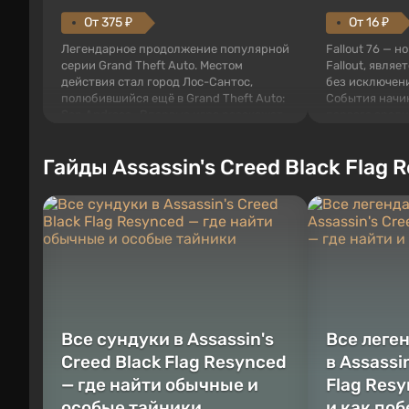
От 375 ₽
От 16 ₽
Легендарное продолжение популярной
Fallout 76 — н
серии Grand Theft Auto. Местом
Fallout, являе
действия стал город Лос-Сантос,
без исключени
полюбившийся ещё в Grand Theft Auto:
События начи
San Andreas . Впервые игра расскажет
первого среди
историю сразу трех персонажей:
задумке специ
Майкла, Тревора и Франклина, между
должно открыт
Гайды Assassin's Creed Black Flag 
которыми вы сможете переключаться в
как на Америк
любое время. Жанр и...
Место действия
Все сундуки в Assassin's
Все леге
Creed Black Flag Resynced
в Assassi
— где найти обычные и
Flag Resy
особые тайники
и как по