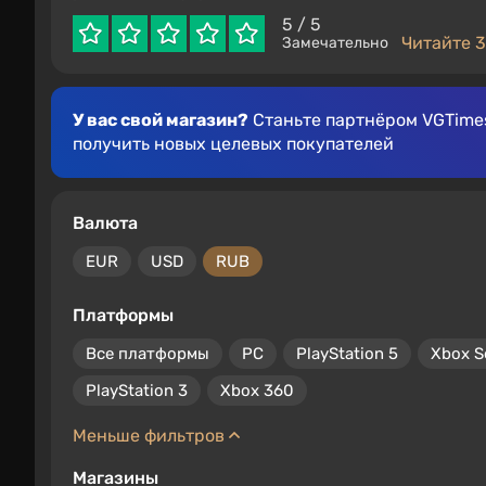
5
/ 5
Читайте 3
Замечательно
У вас свой магазин?
Станьте партнёром VGTimes
получить новых целевых покупателей
Валюта
EUR
USD
RUB
Платформы
Все платформы
PC
PlayStation 5
Xbox S
PlayStation 3
Xbox 360
Меньше фильтров
Магазины