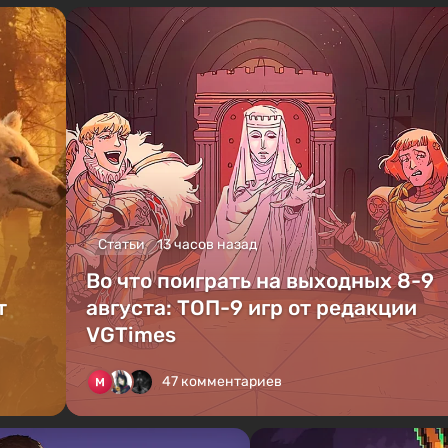
Статьи
13 часов назад
Во что поиграть на выходных 8-9
т
августа: ТОП-9 игр от редакции
VGTimes
47 комментариев