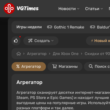
Новости
Статьи
Игры недели
Gothic 1 Remake
Baldur
Создать
⚡️ Новый 
Агрегатор
Для Xbox One
Скидки от 9
Агрегатор
Магазины
Поиск 
Агрегатор
Агрегатор сканирует десятки интернет-магази
Steam, PS Store и Epic Games) и находит лучши
выгодные цены на популярные игры. Используйт
разных платформ и так далее.