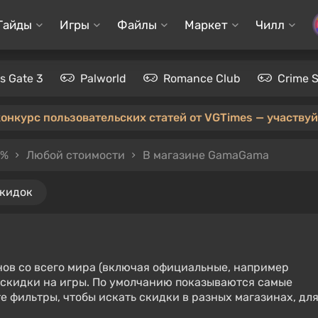
Гайды
Игры
Файлы
Маркет
Чилл
's Gate 3
Palworld
Romance Club
Crime 
конкурс пользовательских статей от VGTimes — участвуйт
0%
Любой стоимости
В магазине GamaGama
скидок
нов со всего мира (включая официальные, например
е скидки на игры. По умолчанию показываются самые
е фильтры, чтобы искать скидки в разных магазинах, дл