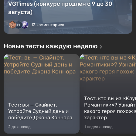
VGTimes (конкурс продлен с 9 до 30
августа)
13 комментариев
Новые тесты каждую неделю
Тест: кто вы из «Клу
Тест: вы — Скайнет.
Романтики»? Узнайте
Устройте Судный день и
какого героя похож 
победите Джона Коннора
характер
2 дня назад
1 неделя назад