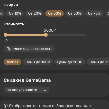
Скидки
%
От 10%
От 20%
От 30%
От 50%
От 70%
Стоимость
5000₽
1₽
Применить диапазон цен
Любая
Цены до 100₽
Цены до 200₽
Цены до 3
Скидки в GamaGama
Отображаются только избранные товары с