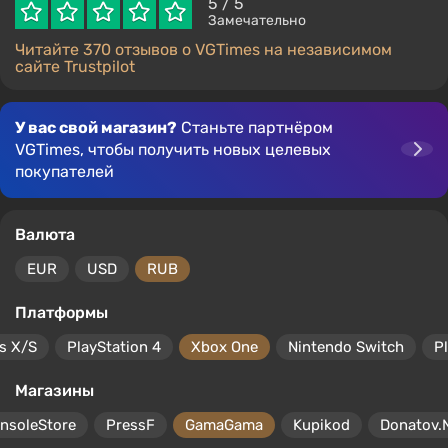
5
/ 5
Замечательно
Читайте 370 отзывов о VGTimes на независимом
сайте Trustpilot
У вас свой магазин?
Станьте партнёром
VGTimes, чтобы получить новых целевых
покупателей
Валюта
EUR
USD
RUB
Платформы
s X/S
PlayStation 4
Xbox One
Nintendo Switch
P
Магазины
nsoleStore
PressF
GamaGama
Kupikod
Donatov.