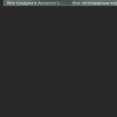
Все сундуки в Assassin's
Все легендарные ко
Creed Black Flag Resynced
в Assassin's Creed Bl
— где найти обычные и
Flag Resynced — где
особые тайники
и как победить
2 недели назад
2 недели назад
Бесплатные раздачи
В Steam можно бесплатно
Халява: в Steam нач
забрать в библиотеку
бесплатная раздача
хоррор-шутер SCP:
симулятора выжива
ReEnter
Breathedge
19 часов назад
1 день назад