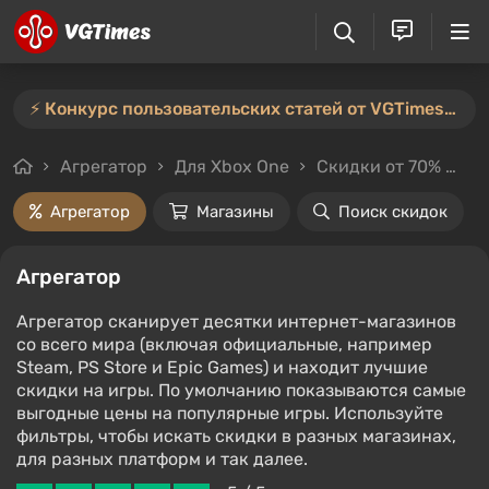
⚡️ Конкурс пользовательских статей от VGTimes продлён — участвуйте тут ⚡️
Агрегатор
Для Xbox One
Скидки от 70%
Це
Агрегатор
Магазины
Поиск скидок
Агрегатор
Агрегатор сканирует десятки интернет-магазинов
со всего мира (включая официальные, например
Steam, PS Store и Epic Games) и находит лучшие
скидки на игры. По умолчанию показываются самые
выгодные цены на популярные игры. Используйте
фильтры, чтобы искать скидки в разных магазинах,
для разных платформ и так далее.