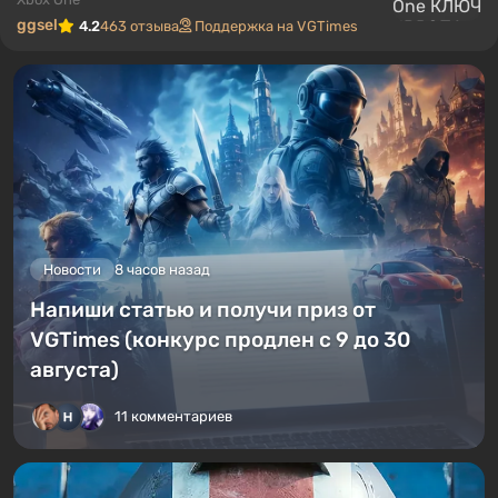
ggsel
4.2
463 отзыва
Поддержка на VGTimes
Новости
8 часов назад
Напиши статью и получи приз от
VGTimes (конкурс продлен с 9 до 30
августа)
11 комментариев