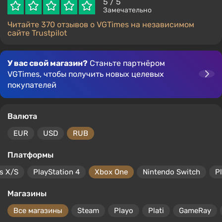
5
/ 5
Замечательно
Читайте 370 отзывов о VGTimes на независимом
сайте Trustpilot
У вас свой магазин?
Станьте партнёром
VGTimes, чтобы получить новых целевых
покупателей
Валюта
EUR
USD
RUB
Платформы
s X/S
PlayStation 4
Xbox One
Nintendo Switch
P
Магазины
Все магазины
Steam
Playo
Plati
GameRay