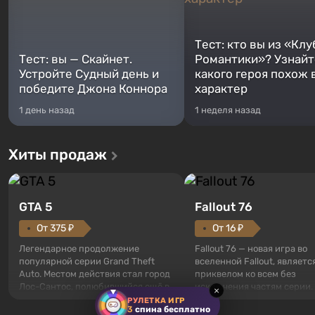
Тест: кто вы из «Клу
Тест: вы — Скайнет.
Романтики»? Узнайте
Устройте Судный день и
какого героя похож 
победите Джона Коннора
характер
1 день назад
1 неделя назад
Хиты продаж
GTA 5
Fallout 76
От 375 ₽
От 16 ₽
Легендарное продолжение
Fallout 76 — новая игра во
популярной серии Grand Theft
вселенной Fallout, являетс
Auto. Местом действия стал город
приквелом ко всем без
Лос-Сантос, полюбившийся ещё в
исключения частям серии.
×
Grand Theft Auto: San Andreas .
События начинаются с Уб
РУЛЕТКА ИГР
3
спина бесплатно
Впервые игра расскажет историю
76, первого среди построе