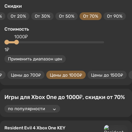
Скидки
%
От 20%
От 30%
От 50%
От 70%
От 90%
Стоимость
1000₽
1₽
Применить диапазон цен
₽
Цены до 700₽
Цены до 1000₽
Цены до 1500₽
Игры для Xbox One до 1000₽, скидки от 70%
Resident Evil 4 Xbox One KEY