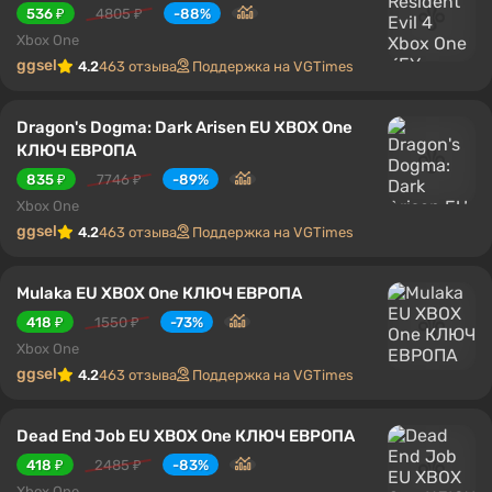
536 ₽
4805 ₽
-88%
Xbox One
ggsel
4.2
463 отзыва
Поддержка на VGTimes
Dragon's Dogma: Dark Arisen EU XBOX One
КЛЮЧ ЕВРОПА
835 ₽
7746 ₽
-89%
Xbox One
ggsel
4.2
463 отзыва
Поддержка на VGTimes
Mulaka EU XBOX One КЛЮЧ ЕВРОПА
418 ₽
1550 ₽
-73%
Xbox One
ggsel
4.2
463 отзыва
Поддержка на VGTimes
Dead End Job EU XBOX One КЛЮЧ ЕВРОПА
418 ₽
2485 ₽
-83%
Xbox One