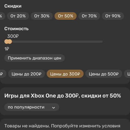
Скидки
%
От 20%
От 30%
От 50%
От 70%
От 90%
Стоимость
300₽
1₽
Применить диапазон цен
0₽
Цены до 200₽
Цены до 300₽
Цены до 500₽
Ц
Игры для Xbox One до 300₽, скидки от 50%
Товары не найдены. Попробуйте изменить условия