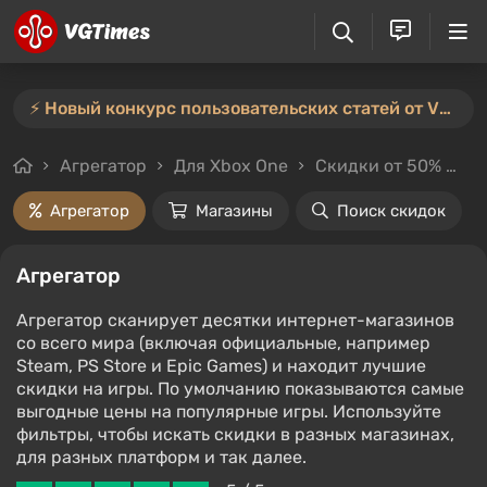
⚡️ Новый конкурс пользовательских статей от VGTimes — участвуйте тут ⚡️
Агрегатор
Для Xbox One
Скидки от 50%
Ц
Агрегатор
Магазины
Поиск скидок
Агрегатор
Агрегатор сканирует десятки интернет-магазинов
со всего мира (включая официальные, например
Steam, PS Store и Epic Games) и находит лучшие
скидки на игры. По умолчанию показываются самые
выгодные цены на популярные игры. Используйте
фильтры, чтобы искать скидки в разных магазинах,
для разных платформ и так далее.