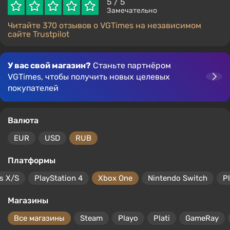
5
/ 5
Замечательно
Читайте 370 отзывов о VGTimes на независимом
сайте Trustpilot
У вас свой магазин?
Станьте партнёром
VGTimes, чтобы получить новых целевых
покупателей
Валюта
EUR
USD
RUB
Платформы
s X/S
PlayStation 4
Xbox One
Nintendo Switch
P
Магазины
Все магазины
Steam
Playo
Plati
GameRay