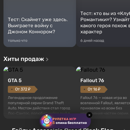
Тест: кто вы из «Клу
Тест: Скайнет уже здесь.
Романтики»? Узнайте
Выиграете войну с
какого героя похож 
Джоном Коннором?
характер
только что
6 дней назад
Хиты продаж
GTA 5
Fallout 76
От 372 ₽
От 16 ₽
Легендарное продолжение
Fallout 76 — новая игра во
популярной серии Grand Theft
вселенной Fallout, являетс
Auto. Местом действия стал город
приквелом ко всем без
Лос-Сантос, полюбившийся ещё в
исключения частям серии.
×
Grand Theft Auto: San Andreas .
События начинаются с Уб
РУЛЕТКА ИГР
3
спина бесплатно
Впервые игра расскажет историю
76, первого среди построе
сразу трех персонажей: Майкла,
Оно же, по задумке специа