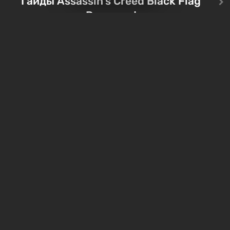
Гайды Assassin's Creed Black Flag
Тревора и Франклина, между
Vault-Tec, должно открыть
Resynced
которыми вы сможете
первым после того, как на
переключаться в любое время.
Америку упадут ядерные б
Жанр и...
Место действия Fallout...
Все сундуки в Assassin's
Все легендарные ко
Creed Black Flag Resynced
в Assassin's Creed Bl
— где найти обычные и
Flag Resynced — где
особые тайники
и как победить
2 недели назад
2 недели назад
Бесплатные раздачи