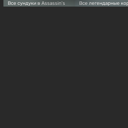
Все сундуки в Assassin's
Все легендарные ко
Creed Black Flag Resynced
в Assassin's Creed Bl
— где найти обычные и
Flag Resynced — где
особые тайники
и как победить
2 недели назад
2 недели назад
Бесплатные раздачи
В Steam можно бесплатно
Халява: в Steam нач
забрать в библиотеку
бесплатная раздача
хоррор-шутер SCP:
симулятора выжива
ReEnter
Breathedge
19 часов назад
1 день назад