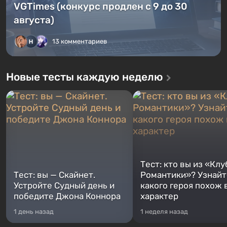
VGTimes (конкурс продлен с 9 до 30
августа)
13 комментариев
Новые тесты каждую неделю
Тест: кто вы из «Клу
Тест: вы — Скайнет.
Романтики»? Узнайте
Устройте Судный день и
какого героя похож 
победите Джона Коннора
характер
1 день назад
1 неделя назад