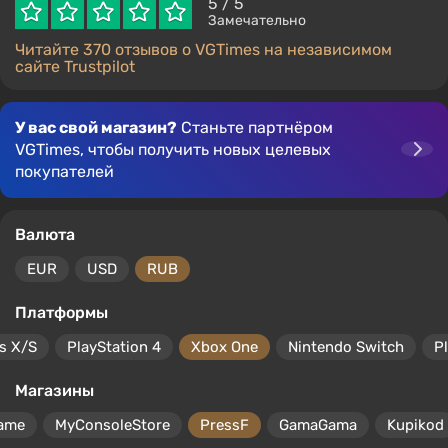
5
/ 5
Замечательно
Читайте 370 отзывов о VGTimes на независимом
сайте Trustpilot
У вас свой магазин?
Станьте партнёром
VGTimes, чтобы получить новых целевых
покупателей
Валюта
EUR
USD
RUB
Платформы
s X/S
PlayStation 4
Xbox One
Nintendo Switch
P
Магазины
ame
MyConsoleStore
PressF
GamaGama
Kupikod