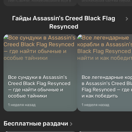
Лос-Сантос, полюбившийся ещё в
исключения частям серии.
Grand Theft Auto: San Andreas .
События начинаются с Уб
Впервые игра расскажет историю
76, первого среди построе
сразу трех персонажей: Майкла,
Гайды Assassin's Creed Black Flag
Оно же, по задумке специа
Тревора и Франклина, между
Vault-Tec, должно открыть
Resynced
которыми вы сможете
первым после того, как на
переключаться в любое время.
Америку упадут ядерные б
Жанр и...
Место действия Fallout...
Все сундуки в Assassin's
Все легендарные ко
Creed Black Flag Resynced
в Assassin's Creed Bl
— где найти обычные и
Flag Resynced — где
особые тайники
и как победить
1 неделя назад
1 неделя назад
Бесплатные раздачи