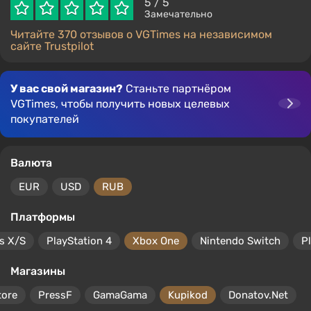
5
/ 5
Замечательно
Читайте 370 отзывов о VGTimes на независимом
сайте Trustpilot
У вас свой магазин?
Станьте партнёром
VGTimes, чтобы получить новых целевых
покупателей
Валюта
EUR
USD
RUB
Платформы
s X/S
PlayStation 4
Xbox One
Nintendo Switch
P
Магазины
tore
PressF
GamaGama
Kupikod
Donatov.Net