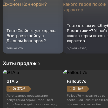
Тест: кто вы из «Клу
Тест: Скайнет уже здесь.
Романтики»? Узнайте
Выиграете войну с
какого героя похож 
Джоном Коннором?
характер
только что
5 дней назад
Хиты продаж
GTA 5
Fallout 76
От 372 ₽
От 16 ₽
Легендарное продолжение
Fallout 76 — новая игра во
популярной серии Grand Theft
вселенной Fallout, являетс
Auto. Местом действия стал город
приквелом ко всем без