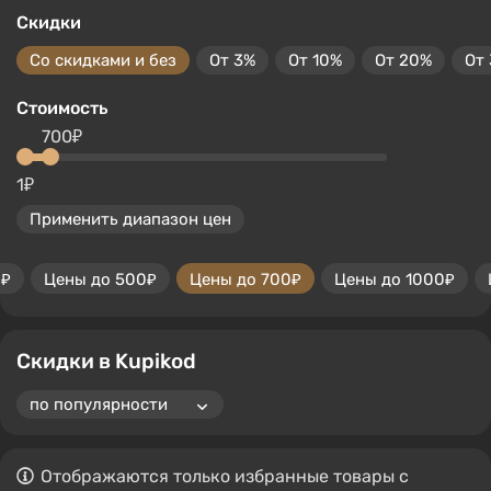
Скидки
Со скидками и без
От 3%
От 10%
От 20%
От
Стоимость
700₽
1₽
Применить диапазон цен
0₽
Цены до 500₽
Цены до 700₽
Цены до 1000₽
Скидки в Kupikod
Отображаются только избранные товары с