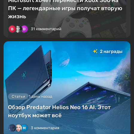
Microsoft хочет перенести Xbox 360 на
ПК — легендарные игры получат вторую
жизнь
31 комментарий
2 награды
Статьи
1 день назад
Обзор Predator Helios Neo 16 AI. Этот
ноутбук может всё
3 комментария