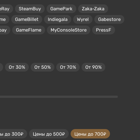
eRay
SteamBuy
GamePark
Zaka-Zaka
me
GameBillet
Indiegala
Wyrel
Gabestore
pay
GameFlame
MyConsoleStore
PressF
От 30%
От 50%
От 70%
От 90%
ы до 300₽
Цены до 500₽
Цены до 700₽