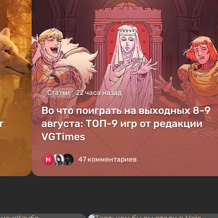
Статьи
22 часа назад
Во что поиграть на выходных 8-9
т
августа: ТОП-9 игр от редакции
VGTimes
47 комментариев