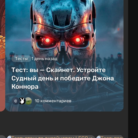
Тесты
1 день назад
Тест: вы — Скайнет. Устройте
Судный день и победите Джона
Коннора
10 комментариев