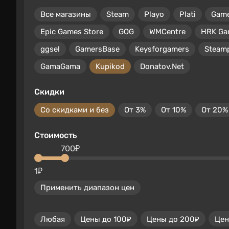
Все магазины
Steam
Playo
Plati
Gam
Epic Games Store
GOG
WMCentre
HRK Ga
ggsel
GamersBase
Keysforgamers
Steam
GamaGama
Kupikod
Donatov.Net
Скидки
Со скидками и без
От 3%
От 10%
От 20%
Стоимость
700₽
1₽
Применить диапазон цен
Любая
Цены до 100₽
Цены до 200₽
Цен