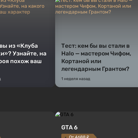
 вы из «Клуба
Тест: кем бы вы стали в
и»? Узнайте, на
Halo — мастером Чифом,
ероя похож ваш
Кортаной или
легендарным Грантом?
д
1 неделя назад
GTA 6
От 4688 ₽