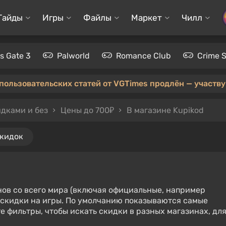
Гайды
Игры
Файлы
Маркет
Чилл
's Gate 3
Palworld
Romance Club
Crime 
 пользовательских статей от VGTimes продлён — участвуй
идками и без
Цены до 700₽
В магазине Kupikod
скидок
нов со всего мира (включая официальные, например
е скидки на игры. По умолчанию показываются самые
е фильтры, чтобы искать скидки в разных магазинах, дл