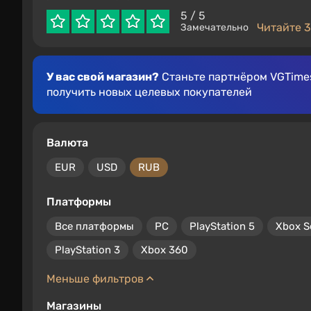
5
/ 5
Читайте 3
Замечательно
У вас свой магазин?
Станьте партнёром VGTimes
получить новых целевых покупателей
Валюта
EUR
USD
RUB
Платформы
Все платформы
PC
PlayStation 5
Xbox S
PlayStation 3
Xbox 360
Меньше фильтров
Магазины