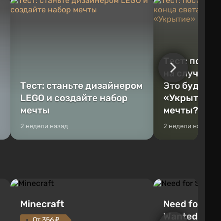
Тест: постр
на случай к
Тест: станьте дизайнером
Это будет Va
LEGO и создайте набор
«Укрытие» 
мечты
мечты?
2 недели назад
2 недели назад
Minecraft
Need for Spe
Wanted (201
От 356 ₽