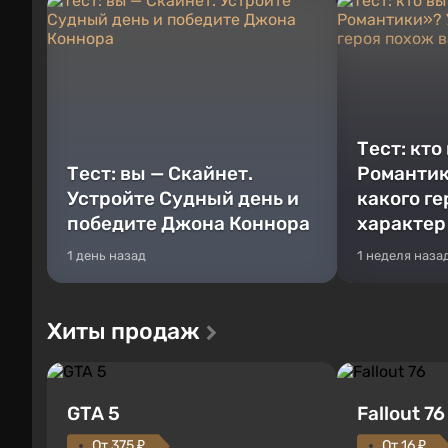
Тест: кто
Тест: вы — Скайнет.
Романтик
Устройте Судный день и
какого г
победите Джона Коннора
характер
1 день назад
1 неделя наза
Хиты продаж
GTA 5
Fallout 76
От 375 ₽
От 16 ₽