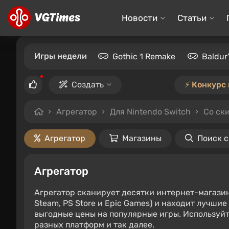
Новости
Статьи
Игры недели
Gothic 1 Remake
Baldur
Создать
⚡️ Конкурс
Агрегатор
Для Nintendo Switch
Со ск
Агрегатор
Магазины
Поиск 
Агрегатор
Агрегатор сканирует десятки интернет-магази
Steam, PS Store и Epic Games) и находит лучши
выгодные цены на популярные игры. Используйт
разных платформ и так далее.