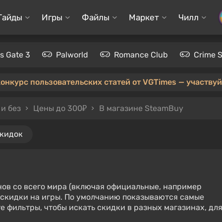
Гайды
Игры
Файлы
Маркет
Чилл
's Gate 3
Palworld
Romance Club
Crime 
конкурс пользовательских статей от VGTimes — участвуйт
и без
Цены до 300₽
В магазине SteamBuy
скидок
нов со всего мира (включая официальные, например
е скидки на игры. По умолчанию показываются самые
е фильтры, чтобы искать скидки в разных магазинах, дл