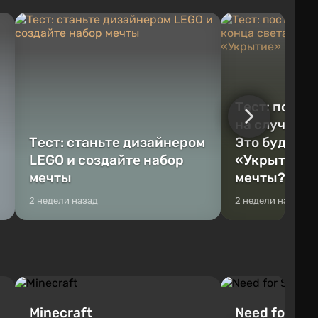
Тест: постр
на случай к
Тест: станьте дизайнером
Это будет Va
LEGO и создайте набор
«Укрытие» 
мечты
мечты?
2 недели назад
2 недели назад
Minecraft
Need for Spe