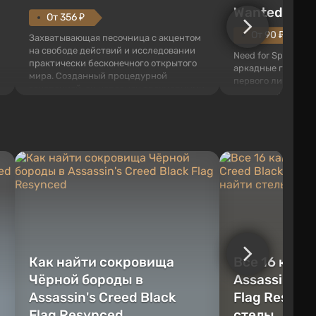
Wanted (201
От 356 ₽
От 90 ₽
Захватывающая песочница с акцентом
на свободе действий и исследовании
Need for Speed: Mo
практически бесконечного открытого
аркадные гонки с 
мира. Созданный процедурной
первого лица. В э
генерацией, он наполнен трехмерными
ждет огромный го
блоками, которые можно
который открыт дл
перерабатывать и создавать
большое количест
предметы, инструменты, оружие, а
объектов, а также
также строить здания и механизмы.
которые готовы на
Игроку дана по...
нарушите правила 
Как найти сокровища
Все 16 камн
Чёрной бороды в
Assassin's C
Assassin's Creed Black
Flag Resync
Flag Resynced
стелы