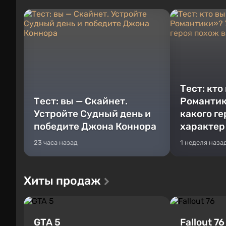
Тест: кто
Тест: вы — Скайнет.
Романтик
Устройте Судный день и
какого г
победите Джона Коннора
характер
23 часа назад
1 неделя наза
Хиты продаж
GTA 5
Fallout 76