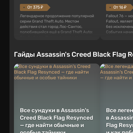
От 375 ₽
От 16 ₽
Легендарное продолжение популярной
Fallout 76 — н
серии Grand Theft Auto. Местом
Fallout, являе
действия стал город Лос-Сантос,
без исключени
полюбившийся ещё в Grand Theft Auto:
События начи
San Andreas . Впервые игра расскажет
первого среди
историю сразу трех персонажей:
задумке специ
Майкла, Тревора и Франклина, между
должно открыт
Гайды Assassin's Creed Black Flag 
которыми вы сможете переключаться в
как на Америк
любое время. Жанр и...
Место действия
Все сундуки в Assassin's
Все леге
Creed Black Flag Resynced
в Assassi
— где найти обычные и
Flag Resy
особые тайники
и как по