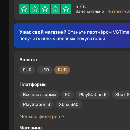
5
/ 5
Читайте 3
Замечательно
У вас свой магазин?
Станьте партнёром VGTimes
получить новых целевых покупателей
Валюта
EUR
USD
RUB
Платформы
Все платформы
PC
PlayStation 5
Xbox S
PlayStation 3
Xbox 360
Меньше фильтров
Магазины