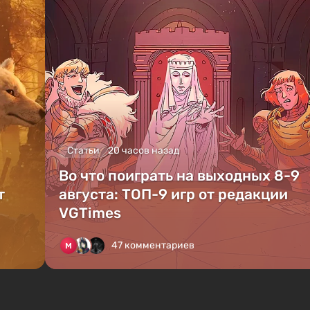
Статьи
20 часов назад
Во что поиграть на выходных 8-9
т
августа: ТОП-9 игр от редакции
VGTimes
47 комментариев