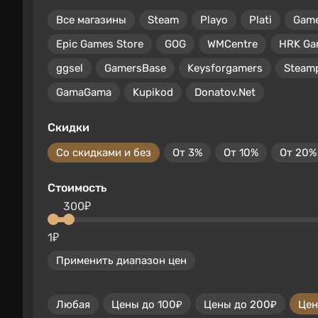
Все магазины
Steam
Playo
Plati
Gam
Epic Games Store
GOG
WMCentre
HRK Ga
ggsel
GamersBase
Keysforgamers
Steam
GamaGama
Kupikod
Donatov.Net
Скидки
Со скидками и без
От 3%
От 10%
От 20%
Стоимость
300₽
1₽
Применить диапазон цен
Любая
Цены до 100₽
Цены до 200₽
Цен