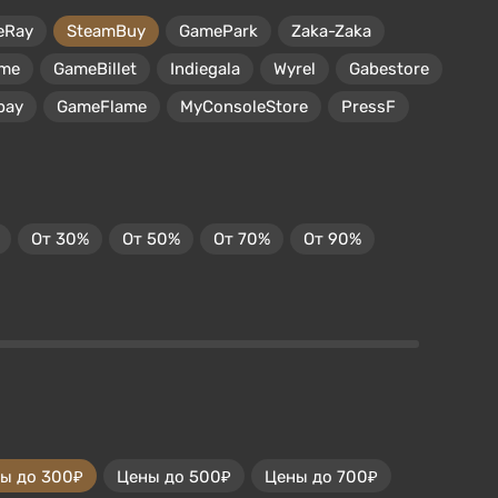
eRay
SteamBuy
GamePark
Zaka-Zaka
me
GameBillet
Indiegala
Wyrel
Gabestore
pay
GameFlame
MyConsoleStore
PressF
От 30%
От 50%
От 70%
От 90%
ы до 300₽
Цены до 500₽
Цены до 700₽