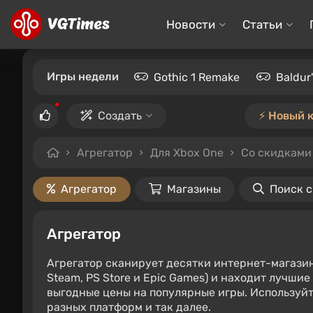
Новости
Статьи
Игры недели
Gothic 1 Remake
Baldur
Создать
⚡️ Новый 
Агрегатор
Для Xbox One
Со скидками 
Агрегатор
Магазины
Поиск 
Агрегатор
Агрегатор сканирует десятки интернет-магази
Steam, PS Store и Epic Games) и находит лучши
выгодные цены на популярные игры. Используйт
разных платформ и так далее.