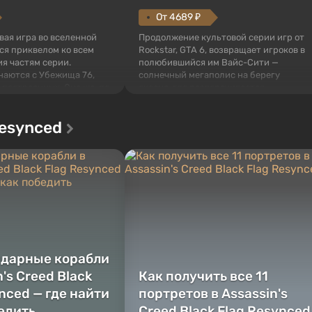
От 4689 ₽
овая игра во вселенной
Продолжение культовой серии игр от
тся приквелом ко всем
Rockstar, GTA 6, возвращает игроков в
я частям серии.
полюбившийся им Вайс-Сити —
наются с Убежища 76,
солнечный мегаполис на берегу
 построенных. Оно же, по
океана, где разворачивается
алистов Vault-Tec,
настоящий боевик в духе лучших
ься первым после того,
фильмов про мафию. В центре
Resynced
у упадут ядерные бомбы.
внимания Люсия и Джейсон — пара
 Fallout...
преступников, попавшая в серьезные
неприятности. И...
ндарные корабли
n's Creed Black
Как получить все 11
nced — где найти
портретов в Assassin's
бедить
Creed Black Flag Resynced