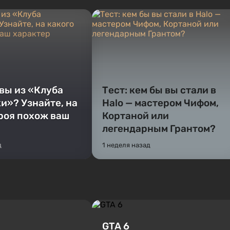
 вы из «Клуба
Тест: кем бы вы стали в
и»? Узнайте, на
Halo — мастером Чифом,
ероя похож ваш
Кортаной или
легендарным Грантом?
д
1 неделя назад
GTA 6