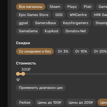
Все магазины
Steam
Playo
Plati
Gam
Epic Games Store
GOG
WMCentre
HRK Ga
ggsel
GamersBase
Keysforgamers
Steam
GamaGama
Kupikod
Donatov.Net
Скидки
Со скидками и без
От 3%
От 10%
От 20%
Стоимость
300₽
1₽
Применить диапазон цен
Любая
Цены до 100₽
Цены до 200₽
Цен