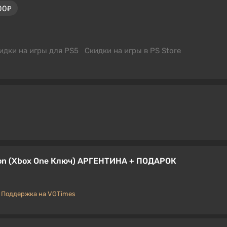
00₽
идки на игры для PS5
Скидки на игры в PS Store
dition (Xbox One Ключ) АРГЕНТИНА + ПОДАРОК
Поддержка на VGTimes