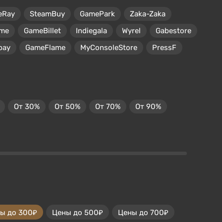
eRay
SteamBuy
GamePark
Zaka-Zaka
me
GameBillet
Indiegala
Wyrel
Gabestore
pay
GameFlame
MyConsoleStore
PressF
От 30%
От 50%
От 70%
От 90%
ы до 300₽
Цены до 500₽
Цены до 700₽