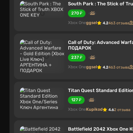
South Park : The Stick of T
270 ₽
Xbox One
ggsel
4.2
463 отзыва
Call of Duty: Advanced Warf
ПОДАРОК
237 ₽
Xbox One
ggsel
4.2
463 отзыва
Titan Quest Standard Editi
127 ₽
Xbox One
Kupikod
4.6
2 отзыва
Battlefield 2042 Xbox One 