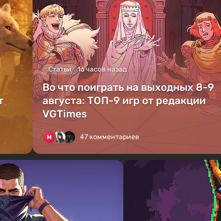
Статьи
16 часов назад
Во что поиграть на выходных 8-9
т
августа: ТОП-9 игр от редакции
VGTimes
47 комментариев