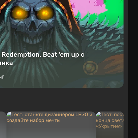
Redemption. Beat 'em up с
лика
ий