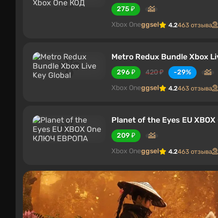
275 ₽
Xbox One
ggsel
4.2
463 отзыва
Metro Redux Bundle Xbox Li
296 ₽
420 ₽
-29%
Xbox One
ggsel
4.2
463 отзыва
Planet of the Eyes EU XB
209 ₽
Xbox One
ggsel
4.2
463 отзыва