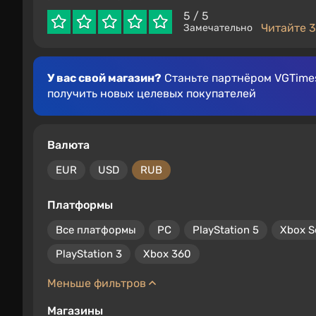
5
/ 5
Читайте 3
Замечательно
У вас свой магазин?
Станьте партнёром VGTimes
получить новых целевых покупателей
Валюта
EUR
USD
RUB
Платформы
Все платформы
PC
PlayStation 5
Xbox S
PlayStation 3
Xbox 360
Меньше фильтров
Магазины