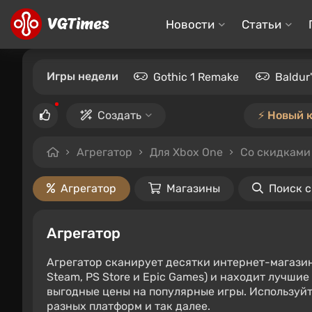
Новости
Статьи
Игры недели
Gothic 1 Remake
Baldur
Создать
⚡️ Новый 
Агрегатор
Для Xbox One
Со скидками 
Агрегатор
Магазины
Поиск 
Агрегатор
Агрегатор сканирует десятки интернет-магази
Steam, PS Store и Epic Games) и находит лучши
выгодные цены на популярные игры. Используйт
разных платформ и так далее.