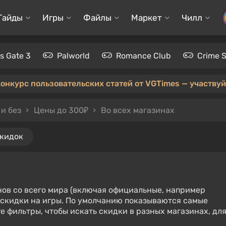
Гайды
Игры
Файлы
Маркет
Чилл
's Gate 3
Palworld
Romance Club
Crime 
конкурс пользовательских статей от VGTimes — участвуйт
и без
Цены до 300₽
Во всех магазинах
скидок
нов со всего мира (включая официальные, например
е скидки на игры. По умолчанию показываются самые
е фильтры, чтобы искать скидки в разных магазинах, дл