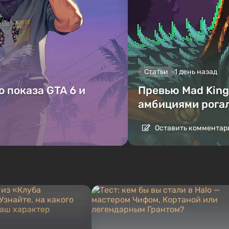
Статьи
1 день назад
 показа GTA 6 и
Превью Mad King 
амбициями рога
Оставить комментар