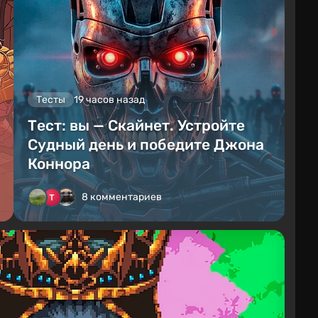
Тесты
19 часов назад
Тест: вы — Скайнет. Устройте
Судный день и победите Джона
Коннора
8 комментариев