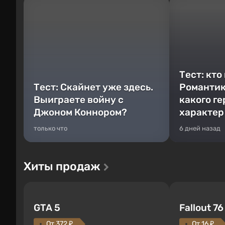
Тест: кто
Тест: Скайнет уже здесь.
Романтик
Выиграете войну с
какого г
Джоном Коннором?
характер
только что
6 дней назад
Хиты продаж
GTA 5
Fallout 76
От 372 ₽
От 16 ₽