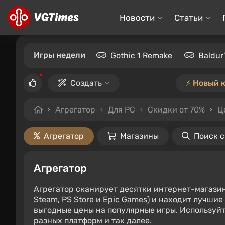
Новости
Статьи
Игры недели
Gothic 1 Remake
Baldur
Создать
⚡️ Новый 
Агрегатор
Для PC
Скидки от 70%
Ц
Агрегатор
Магазины
Поиск 
Агрегатор
Агрегатор сканирует десятки интернет-магази
Steam, PS Store и Epic Games) и находит лучши
выгодные цены на популярные игры. Используйт
разных платформ и так далее.