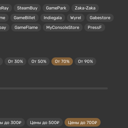
eRay
SteamBuy
GamePark
Zaka-Zaka
me
GameBillet
Indiegala
Wyrel
Gabestore
pay
GameFlame
MyConsoleStore
PressF
От 30%
От 50%
От 70%
От 90%
ы до 300₽
Цены до 500₽
Цены до 700₽