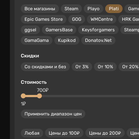
Все магазины
Steam
Playo
Plati
Gam
Epic Games Store
GOG
WMCentre
HRK Ga
ggsel
GamersBase
Keysforgamers
Steam
GamaGama
Kupikod
Donatov.Net
Скидки
Со скидками и без
От 3%
От 10%
От 20%
Стоимость
700₽
1₽
Применить диапазон цен
Любая
Цены до 100₽
Цены до 200₽
Цен