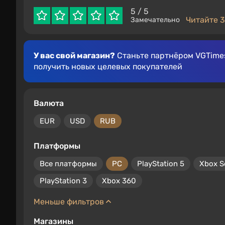
5
/ 5
Читайте 3
Замечательно
У вас свой магазин?
Станьте партнёром VGTimes
получить новых целевых покупателей
Валюта
EUR
USD
RUB
Платформы
Все платформы
PC
PlayStation 5
Xbox S
PlayStation 3
Xbox 360
Меньше фильтров
Магазины