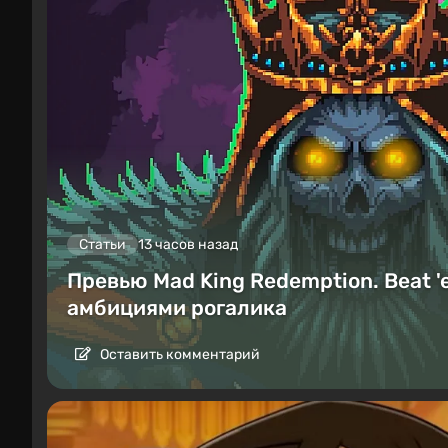
Статьи
13 часов назад
Превью Mad King Redemption. Beat '
амбициями рогалика
Оставить комментарий