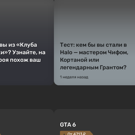
 вы из «Клуба
Тест: кем бы вы стали в
и»? Узнайте, на
Halo — мастером Чифом,
ероя похож ваш
Кортаной или
легендарным Грантом?
1 неделя назад
GTA 6
От 4713 ₽