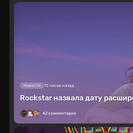
Новости
15 часов назад
Rockstar назвала дату расшир
42 комментария