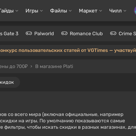
Гайды
Игры
Файлы
Маркет
Чилл
's Gate 3
Palworld
Romance Club
Crime 
конкурс пользовательских статей от VGTimes — участвуйт
ены до 700₽
В магазине Plati
скидок
нов со всего мира (включая официальные, например
е скидки на игры. По умолчанию показываются самые
е фильтры, чтобы искать скидки в разных магазинах, дл