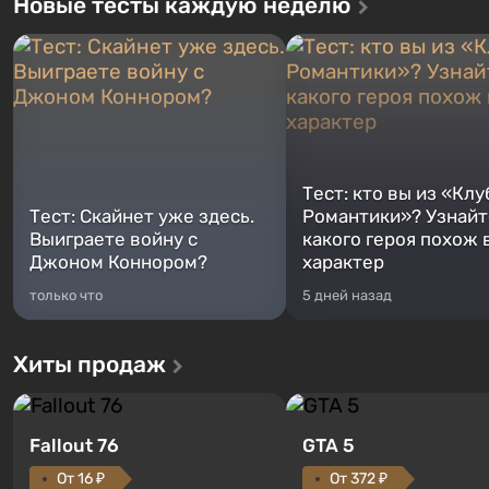
Новые тесты каждую неделю
Тест: кто вы из «Клу
Тест: Скайнет уже здесь.
Романтики»? Узнайте
Выиграете войну с
какого героя похож 
Джоном Коннором?
характер
только что
5 дней назад
Хиты продаж
Fallout 76
GTA 5
От 16 ₽
От 372 ₽