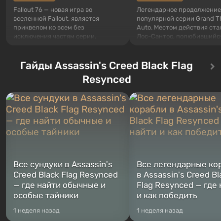
Fallout 76 — новая игра во
Легендарное продолжение
вселенной Fallout, является
популярной серии Grand T
приквелом ко всем без
Auto. Местом действия ста
исключения частям серии.
Лос-Сантос, полюбившийс
События начинаются с Убежища
Grand Theft Auto: San Andre
76, первого среди построенных.
Впервые игра расскажет 
Оно же, по задумке специалистов
Гайды Assassin's Creed Black Flag
сразу трех персонажей: Ма
Vault-Tec, должно открыться
Тревора и Франклина, меж
Resynced
первым после того, как на
которыми вы сможете
Америку упадут ядерные бомбы.
переключаться в любое вр
Место действия Fallout...
Жанр и...
Все сундуки в Assassin's
Все легендарные ко
Creed Black Flag Resynced
в Assassin's Creed Bl
— где найти обычные и
Flag Resynced — где
особые тайники
и как победить
1 неделя назад
1 неделя назад