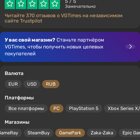
5
/ 5
Замечательно
Читайте 370 отзывов о VGTimes на независимом
сайте Trustpilot
У вас свой магазин?
Станьте партнёром
VGTimes, чтобы получить новых целевых
покупателей
Валюта
EUR
USD
RUB
Платформы
Все платформы
PC
PlayStation 5
Xbox Series X
Магазины
GameRay
SteamBuy
GamePark
Zaka-Zaka
Epic Ga