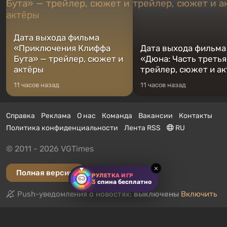
Дата выхода фильма
«Приключения Клиффа
Дата выхода фильма
Бута» — трейлер, сюжет и
«Дюна: Часть третья
актёры
трейлер, сюжет и а
11 часов назад
11 часов назад
Справка
Реклама
О нас
Команда
Вакансии
Контакты
Политика конфиденциальности
Лента RSS
RU
© 2011 - 2026 VGTimes
×
Полная версия
РУЛЕТКА ИГР
3
спина бесплатно
Push-уведомления о новостях:
выключены
Включить