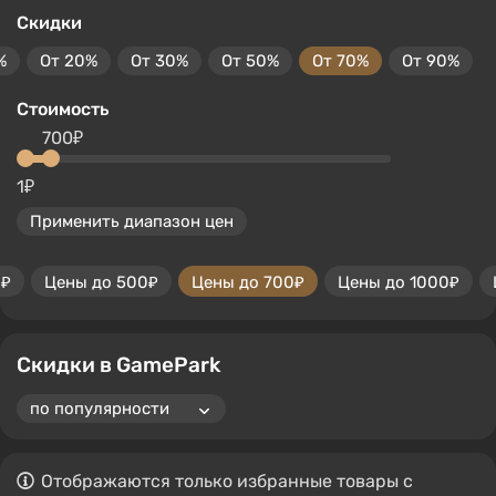
Скидки
%
От 20%
От 30%
От 50%
От 70%
От 90%
Стоимость
700₽
1₽
Применить диапазон цен
0₽
Цены до 500₽
Цены до 700₽
Цены до 1000₽
Скидки в GamePark
Отображаются только избранные товары с