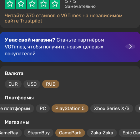
5
/ 5
Замечательно
Читайте 370 отзывов о VGTimes на независимом
сайте Trustpilot
У вас свой магазин?
Станьте партнёром
VGTimes, чтобы получить новых целевых
покупателей
Валюта
EUR
USD
RUB
Платформы
се платформы
PC
PlayStation 5
Xbox Series X/S
Магазины
GameRay
SteamBuy
GamePark
Zaka-Zaka
Epic Ga