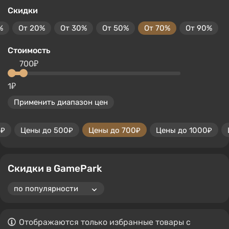
Скидки
%
От 20%
От 30%
От 50%
От 70%
От 90%
Стоимость
700₽
1₽
Применить диапазон цен
0₽
Цены до 500₽
Цены до 700₽
Цены до 1000₽
Скидки в GamePark
Отображаются только избранные товары с