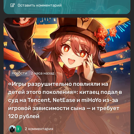
Оставить комментарий
Новости
2 часа назад
«Игры разрушительно повлияли на
детей этого поколения»: китаец подал в
суд на Tencent, NetEase и miHoYo из-за
игровой зависимости сына — и требует
120 рублей
2 комментария