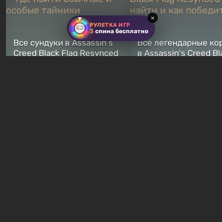
×
РУЛЕТКА ИГР
3
спина бесплатно
Все сундуки в Assassin's
Все легендарные ко
Creed Black Flag Resynced
в Assassin's Creed Bl
— где найти обычные и
Flag Resynced — где
особые тайники
и как победить
2 недели назад
2 недели назад
Бесплатные раздачи
В Steam можно бесп
Халява: в EGS началась
забрать в библиотек