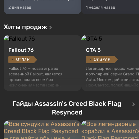
2 дня назад
1 неделя назад
Хиты продаж
Fallout 76
GTA 5
От 17 ₽
От 379 ₽
Fallout 76 — новая игра во
Легендарное продолжение
вселенной Fallout, является
популярной серии Grand T
приквелом ко всем без
Auto. Местом действия ста
исключения частям серии.
Лос-Сантос, полюбившийс
События начинаются с Убежища
Grand Theft Auto: San Andre
76, первого среди построенных.
Впервые игра расскажет 
Оно же, по задумке специалистов
Гайды Assassin's Creed Black Flag
сразу трех персонажей: Ма
Vault-Tec, должно открыться
Тревора и Франклина, меж
Resynced
первым после того, как на
которыми вы сможете
Америку упадут ядерные бомбы.
переключаться в любое вр
Место действия Fallout...
Жанр и...