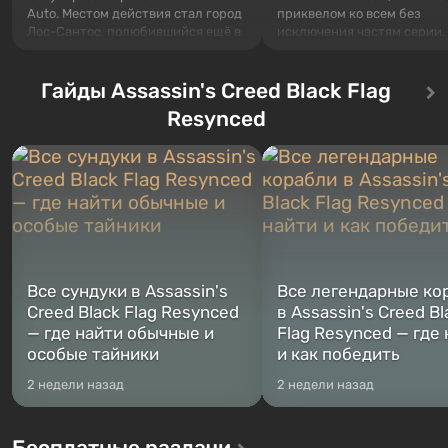
Auto. Местом действия стал город
приквелом ко всем без
Лос-Сантос, полюбившийся ещё в
исключения частям серии.
Grand Theft Auto: San Andreas .
События начинаются с Уб
Впервые игра расскажет историю
76, первого среди построе
сразу трех персонажей: Майкла,
Гайды Assassin's Creed Black Flag
Оно же, по задумке специа
Тревора и Франклина, между
Vault-Tec, должно открыть
Resynced
которыми вы сможете
первым после того, как на
переключаться в любое время.
Америку упадут ядерные б
Жанр и...
Место действия Fallout...
Все сундуки в Assassin's
Все легендарные ко
Creed Black Flag Resynced
в Assassin's Creed Bl
— где найти обычные и
Flag Resynced — где
особые тайники
и как победить
2 недели назад
2 недели назад
Бесплатные раздачи