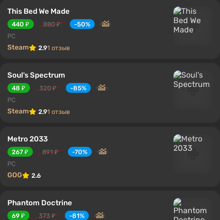
This Bed We Made
440 ₽
880 ₽
-50%
PC
Steam
2.9
1 отзыв
Soul's Spectrum
48 ₽
320 ₽
-85%
PC
Steam
2.9
1 отзыв
Metro 2033
267 ₽
891 ₽
-70%
PC
GOG
2.6
Phantom Doctrine
69 ₽
373 ₽
-81%