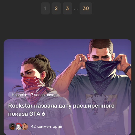
1
2
3
...
30
Новости
7 часов назад
Rockstar назвала дату расширенного
показа GTA 6
42 комментария