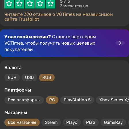
5
/ 5
Замечательно
Читайте 370 отзывов о VGTimes на независимом
сайте Trustpilot
У вас свой магазин?
Станьте партнёром
VGTimes, чтобы получить новых целевых
покупателей
Валюта
EUR
USD
RUB
Платформы
Все платформы
PC
PlayStation 5
Xbox Series X
Магазины
Все магазины
Steam
Playo
Plati
GameRay