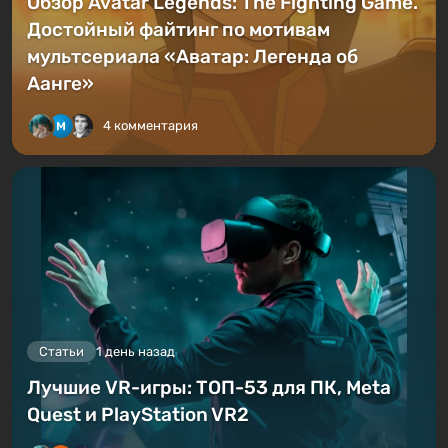
Обзор Avatar Legends: The Fighting Game.
Достойный файтинг по мотивам
мультсериала «Аватар: Легенда об
Аанге»
4 комментария
Статьи
1 день назад
Лучшие VR-игры: ТОП-53 для ПК, Meta
Quest и PlayStation VR2