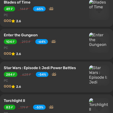
Blades of Time
49 ₽
144 ₽
-65%
PC
GOG
2.6
Enter the Gungeon
104 ₽
293 ₽
-64%
PC
GOG
2.6
Star Wars : Episode I: Jedi Power Battles
284 ₽
628 ₽
-54%
PC
GOG
2.6
Torchlight II
83 ₽
179 ₽
-53%