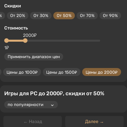
Скидки
%
От 20%
От 30%
От 50%
От 70%
От 90%
Стоимость
2000₽
1₽
Применить диапазон цен
Цены до 1000₽
Цены до 1500₽
Цены до 2000₽
Игры для PC до 2000₽, скидки от 50%
← Назад
Далее →