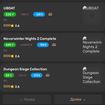
UBOAT
330 ₽
788 ₽
-58%
PC
GOG
2.6
Neverwinter Nights 2 Complete
449 ₽
44899 ₽
-98%
PC
GOG
2.6
Dungeon Siege Collection
59 ₽
126 ₽
-53%
PC
GOG
2.6
← Назад
Далее →