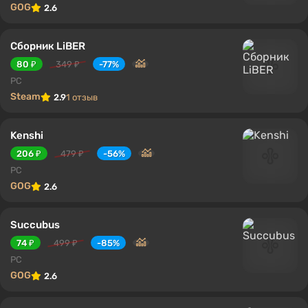
GOG
2.6
Сборник LiBER
80 ₽
349 ₽
-77%
PC
Steam
2.9
1 отзыв
Kenshi
206 ₽
479 ₽
-56%
PC
GOG
2.6
Succubus
74 ₽
499 ₽
-85%
PC
GOG
2.6