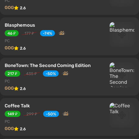
PC
GOG
2.6
Blasphemous
46 ₽
177 ₽
-74%
PC
GOG
2.6
BoneTown: The Second Coming Edition
217 ₽
435 ₽
-50%
PC
GOG
2.6
Coffee Talk
149 ₽
299 ₽
-50%
PC
GOG
2.6