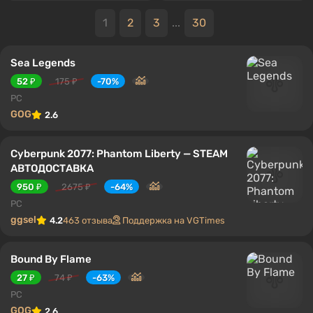
1
2
3
...
30
Sea Legends
52 ₽
175 ₽
-70%
PC
GOG
2.6
Cyberpunk 2077: Phantom Liberty — STEAM
АВТОДОСТАВКА
950 ₽
2675 ₽
-64%
PC
ggsel
4.2
463 отзыва
Поддержка на VGTimes
Bound By Flame
27 ₽
74 ₽
-63%
PC
GOG
2.6