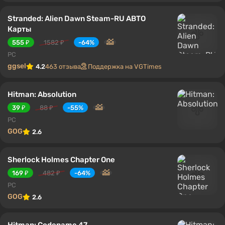
Stranded: Alien Dawn Steam-RU АВТО
Карты
555 ₽
1582 ₽
-64%
PC
ggsel
4.2
463 отзыва
Поддержка на VGTimes
Hitman: Absolution
39 ₽
88 ₽
-55%
PC
GOG
2.6
Sherlock Holmes Chapter One
169 ₽
482 ₽
-64%
PC
GOG
2.6
Hitman: Codename 47