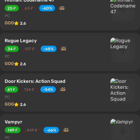
25 ₽
63 ₽
-60%
PC
GOG
2.6
Rogue Legacy
34 ₽
107 ₽
-68%
PC
GOG
2.6
Door Kickers: Action Squad
61 ₽
134 ₽
-54%
PC
GOG
2.6
Vampyr
149 ₽
449 ₽
-66%
PC