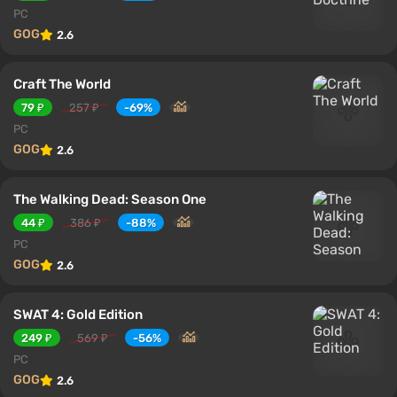
PC
GOG
2.6
Craft The World
79 ₽
257 ₽
-69%
PC
GOG
2.6
The Walking Dead: Season One
44 ₽
386 ₽
-88%
PC
GOG
2.6
SWAT 4: Gold Edition
249 ₽
569 ₽
-56%
PC
GOG
2.6