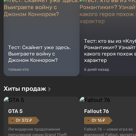
Тест: кто вы из «Клу
Тест: Скайнет уже здесь.
Романтики»? Узнайте
Выиграете войну с
какого героя похож 
Джоном Коннором?
характер
только что
6 дней назад
Хиты продаж
GTA 5
Fallout 76
От 372 ₽
От 16 ₽
Легендарное продолжение
Fallout 76 — новая игра во
популярной серии Grand Theft
вселенной Fallout, являетс