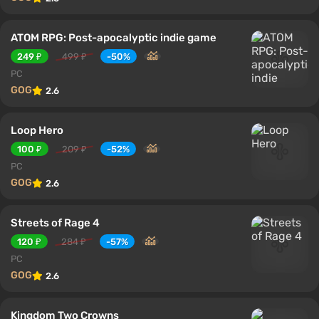
ATOM RPG: Post-apocalyptic indie game
249 ₽
499 ₽
-50%
PC
GOG
2.6
Loop Hero
100 ₽
209 ₽
-52%
PC
GOG
2.6
Streets of Rage 4
120 ₽
284 ₽
-57%
PC
GOG
2.6
Kingdom Two Crowns