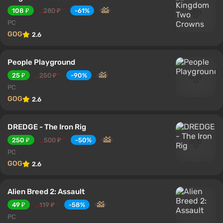
108 ₽
280 ₽
-61%
PC
GOG
2.6
People Playground
25 ₽
250 ₽
-90%
PC
GOG
2.6
DREDGE - The Iron Rig
250 ₽
500 ₽
-50%
PC
GOG
2.6
Alien Breed 2: Assault
49 ₽
119 ₽
-58%
PC