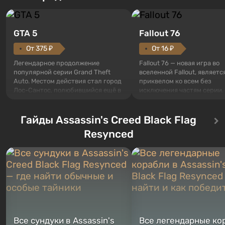
GTA 5
Fallout 76
От 375 ₽
От 16 ₽
Легендарное продолжение
Fallout 76 — новая игра во
популярной серии Grand Theft
вселенной Fallout, являетс
Auto. Местом действия стал город
приквелом ко всем без
Лос-Сантос, полюбившийся ещё в
исключения частям серии.
Grand Theft Auto: San Andreas .
События начинаются с Уб
Впервые игра расскажет историю
76, первого среди построе
сразу трех персонажей: Майкла,
Гайды Assassin's Creed Black Flag
Оно же, по задумке специа
Тревора и Франклина, между
Vault-Tec, должно открыть
Resynced
которыми вы сможете
первым после того, как на
переключаться в любое время.
Америку упадут ядерные б
Жанр и...
Место действия Fallout...
Все сундуки в Assassin's
Все легендарные ко