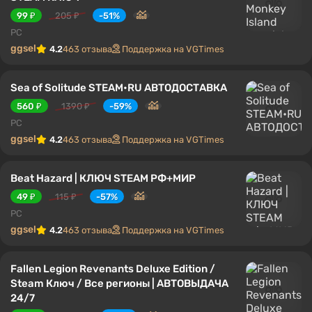
99 ₽
205 ₽
-51%
PC
ggsel
4.2
463 отзыва
Поддержка на VGTimes
Sea of Solitude STEAM•RU АВТОДОСТАВКА
560 ₽
1390 ₽
-59%
PC
ggsel
4.2
463 отзыва
Поддержка на VGTimes
Beat Hazard | КЛЮЧ STEAM РФ+МИР
49 ₽
115 ₽
-57%
PC
ggsel
4.2
463 отзыва
Поддержка на VGTimes
Fallen Legion Revenants Deluxe Edition /
Steam Ключ / Все регионы | АВТОВЫДАЧА
24/7