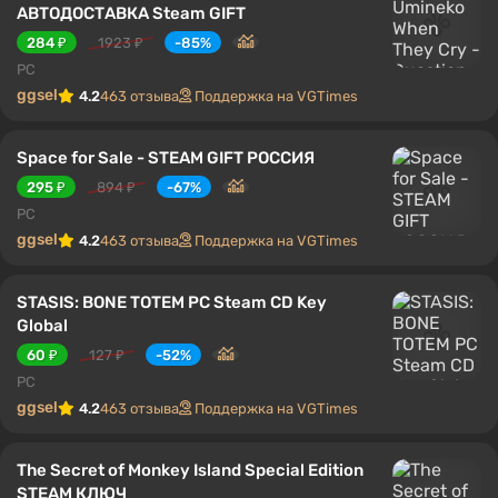
АВТОДОСТАВКА Steam GIFT
284 ₽
1923 ₽
-85%
PC
ggsel
4.2
463 отзыва
Поддержка на VGTimes
Space for Sale - STEAM GIFT РОССИЯ
295 ₽
894 ₽
-67%
PC
ggsel
4.2
463 отзыва
Поддержка на VGTimes
STASIS: BONE TOTEM PC Steam CD Key
Global
60 ₽
127 ₽
-52%
PC
ggsel
4.2
463 отзыва
Поддержка на VGTimes
The Secret of Monkey Island Special Edition
STEAM КЛЮЧ