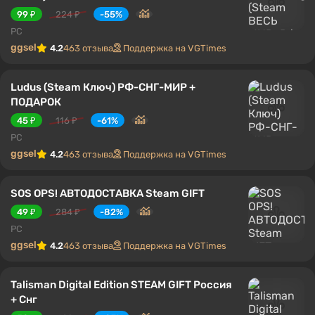
99 ₽
224 ₽
-55%
PC
ggsel
4.2
463 отзыва
Поддержка на VGTimes
Ludus (Steam Ключ) РФ-СНГ-МИР +
ПОДАРОК
45 ₽
116 ₽
-61%
PC
ggsel
4.2
463 отзыва
Поддержка на VGTimes
SOS OPS! АВТОДОСТАВКА Steam GIFT
49 ₽
284 ₽
-82%
PC
ggsel
4.2
463 отзыва
Поддержка на VGTimes
Talisman Digital Edition STEAM GIFT Россия
+ Снг