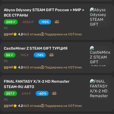
Abyss Odyssey STEAM GIFT Россия + МИР +
ВСЕ СТРАНЫ
200 ₽
4050 ₽
-95%
PC
ggsel
4.2
463 отзыва
Поддержка на VGTimes
CastleMiner Z STEAM GIFT ТУРЦИЯ
50 ₽
195 ₽
-74%
PC
ggsel
4.2
463 отзыва
Поддержка на VGTimes
FINAL FANTASY X/X-2 HD Remaster
STEAM•RU АВТО
257 ₽
644 ₽
-60%
PC
ggsel
4.2
463 отзыва
Поддержка на VGTimes