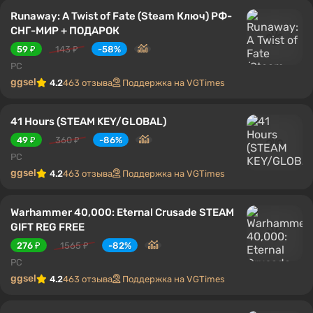
Runaway: A Twist of Fate (Steam Ключ) РФ-
СНГ-МИР + ПОДАРОК
59 ₽
143 ₽
-58%
PC
ggsel
4.2
463 отзыва
Поддержка на VGTimes
41 Hours (STEAM KEY/GLOBAL)
49 ₽
360 ₽
-86%
PC
ggsel
4.2
463 отзыва
Поддержка на VGTimes
Warhammer 40,000: Eternal Crusade STEAM
GIFT REG FREE
276 ₽
1565 ₽
-82%
PC
ggsel
4.2
463 отзыва
Поддержка на VGTimes