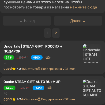
лучшими ценами из этого магазина. Чтобы
посмотреть все товары из магазина
нажмите сюда
← Назад
Далее →
1
2
Undertale | STEAM GIFT | РОССИЯ +
ПОДАРОК
99 ₽
199 ₽
-50%
PC
ggsel
4.2
463 отзыва
Поддержка на VGTimes
Quake STEAM GIFT AUTO RU+МИР
143 ₽
302 ₽
-52%
PC
ggsel
4.2
463 отзыва
Поддержка на VGTimes