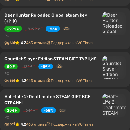
Deer Hunter Reloaded Global steam key
(+РФ)
3999 ₽
8999 ₽
-55%
PC
ggsel
4.2
463 отзыва
Поддержка на VGTimes
Gauntlet Slayer Edition STEAM GIFT ТУРЦИЯ
50 ₽
124 ₽
-59%
PC
ggsel
4.2
463 отзыва
Поддержка на VGTimes
Half-Life 2: Deathmatch STEAM GIFT ВСЕ
СТРАНЫ
204 ₽
644 ₽
-68%
PC
ggsel
4.2
463 отзыва
Поддержка на VGTimes