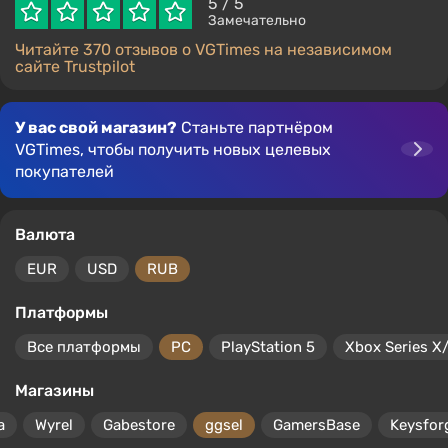
5
/ 5
Замечательно
Читайте 370 отзывов о VGTimes на независимом
сайте Trustpilot
У вас свой магазин?
Станьте партнёром
VGTimes, чтобы получить новых целевых
покупателей
Валюта
EUR
USD
RUB
Платформы
Все платформы
PC
PlayStation 5
Xbox Series X
Магазины
a
Wyrel
Gabestore
ggsel
GamersBase
Keysfor