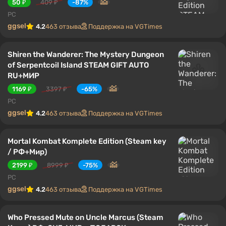
50 ₽
409 ₽
-87%
PC
ggsel
4.2
463 отзыва
Поддержка на VGTimes
Shiren the Wanderer: The Mystery Dungeon
of Serpentcoil Island STEAM GIFT AUTO
RU+МИР
1169 ₽
3397 ₽
-65%
PC
ggsel
4.2
463 отзыва
Поддержка на VGTimes
Mortal Kombat Komplete Edition (Steam key
/ РФ+Мир)
2199 ₽
8999 ₽
-75%
PC
ggsel
4.2
463 отзыва
Поддержка на VGTimes
Who Pressed Mute on Uncle Marcus (Steam