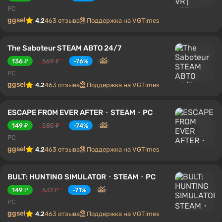
PC
ggsel
4.2
463 отзыва
Поддержка на VGTimes
The Saboteur STEAM АВТО 24/7
136 ₽
569 ₽
-76%
PC
ggsel
4.2
463 отзыва
Поддержка на VGTimes
ESCAPE FROM EVER AFTER・STEAM・PC
149 ₽
585 ₽
-74%
PC
ggsel
4.2
463 отзыва
Поддержка на VGTimes
BULT: HUNTING SIMULATOR・STEAM・PC
149 ₽
531 ₽
-71%
PC
ggsel
4.2
463 отзыва
Поддержка на VGTimes