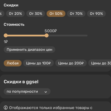
Скидки
%
От 20%
От 30%
От 50%
От 70%
От 90%
Стоимость
5000₽
1₽
Применить диапазон цен
Любая
Цены до 100₽
Цены до 200₽
Цены до 3
Скидки в ggsel
Отображаются только избранные товары с