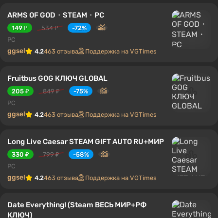
ARMS OF GOD・STEAM・PC
149 ₽
534 ₽
-72%
PC
ggsel
4.2
463 отзыва
Поддержка на VGTimes
Fruitbus GOG КЛЮЧ GLOBAL
205 ₽
849 ₽
-75%
PC
ggsel
4.2
463 отзыва
Поддержка на VGTimes
Long Live Caesar STEAM GIFT AUTO RU+МИР
330 ₽
799 ₽
-58%
PC
ggsel
4.2
463 отзыва
Поддержка на VGTimes
Date Everything! (Steam ВЕСЬ МИР+РФ
КЛЮЧ)