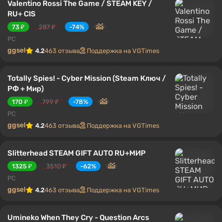
Valentino Rossi The Game / STEAM KEY /
RU+ CIS
73 ₽
287 ₽
-74%
PC
ggsel
4.2
463 отзыва
Поддержка на VGTimes
Totally Spies! - Cyber Mission (Steam Ключ /
РФ + Мир)
170 ₽
799 ₽
-78%
PC
ggsel
4.2
463 отзыва
Поддержка на VGTimes
Slitterhead STEAM GIFT AUTO RU+МИР
1325 ₽
3510 ₽
-62%
PC
ggsel
4.2
463 отзыва
Поддержка на VGTimes
Umineko When They Cry - Question Arcs