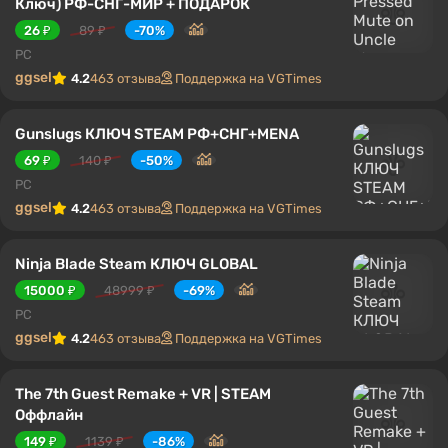
Ключ) РФ-СНГ-МИР + ПОДАРОК
26 ₽
89 ₽
-70%
PC
ggsel
4.2
463 отзыва
Поддержка на VGTimes
Gunslugs КЛЮЧ STEAM РФ+СНГ+MENA
69 ₽
140 ₽
-50%
PC
ggsel
4.2
463 отзыва
Поддержка на VGTimes
Ninja Blade Steam КЛЮЧ GLOBAL
15000 ₽
48999 ₽
-69%
PC
ggsel
4.2
463 отзыва
Поддержка на VGTimes
The 7th Guest Remake + VR | STEAM
Оффлайн
149 ₽
1139 ₽
-86%