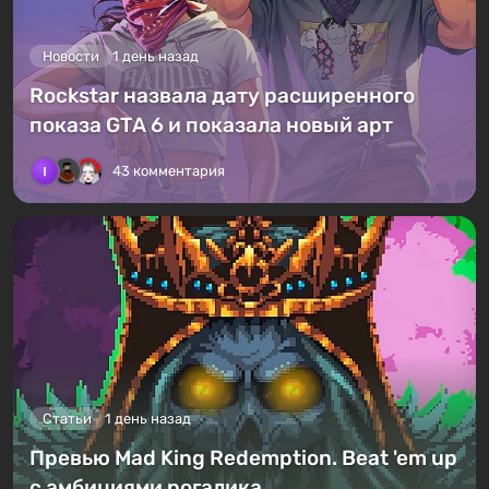
Новости
1 день назад
Rockstar назвала дату расширенного
показа GTA 6 и показала новый арт
43 комментария
Статьи
1 день назад
Превью Mad King Redemption. Beat 'em up
с амбициями рогалика