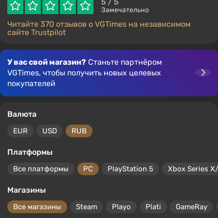
5
/ 5
Замечательно
Читайте 370 отзывов о VGTimes на независимом
сайте Trustpilot
У вас свой магазин?
Станьте партнёром
VGTimes, чтобы получить новых целевых
покупателей
Валюта
EUR
USD
RUB
Платформы
Все платформы
PC
PlayStation 5
Xbox Series X
Магазины
Все магазины
Steam
Playo
Plati
GameRay