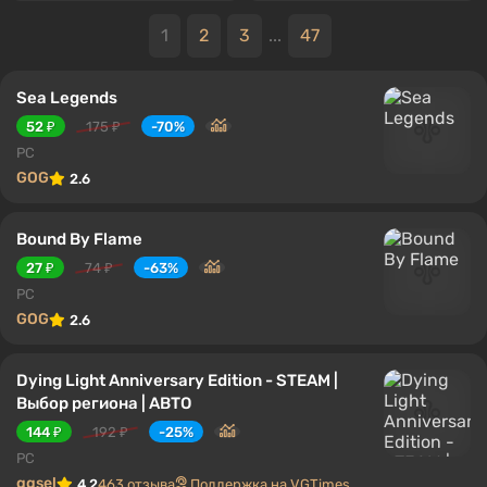
1
2
3
...
47
Sea Legends
52 ₽
175 ₽
-70%
PC
GOG
2.6
Bound By Flame
27 ₽
74 ₽
-63%
PC
GOG
2.6
Dying Light Anniversary Edition - STEAM |
Выбор региона | АВТО
144 ₽
192 ₽
-25%
PC
ggsel
4.2
463 отзыва
Поддержка на VGTimes