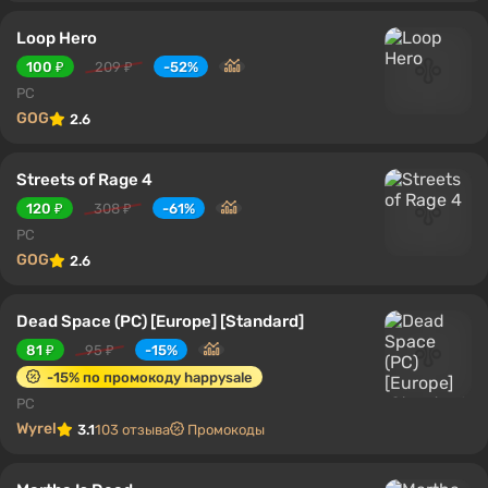
Loop Hero
100 ₽
209 ₽
-52%
PC
GOG
2.6
Streets of Rage 4
120 ₽
308 ₽
-61%
PC
GOG
2.6
Dead Space (PC) [Europe] [Standard]
81 ₽
95 ₽
-15%
-15% по промокоду happysale
PC
Wyrel
3.1
103 отзыва
Промокоды