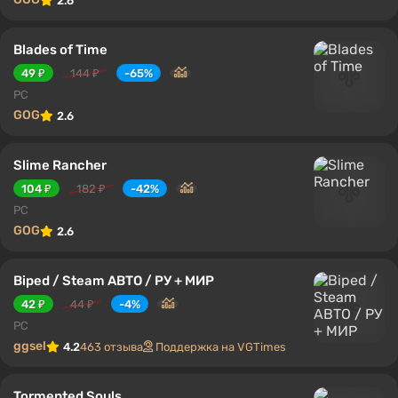
2.6
Blades of Time
49 ₽
144 ₽
-65%
PC
GOG
2.6
Slime Rancher
104 ₽
182 ₽
-42%
PC
GOG
2.6
Biped / Steam АВТО / РУ + МИР
42 ₽
44 ₽
-4%
PC
ggsel
4.2
463 отзыва
Поддержка на VGTimes
Tormented Souls