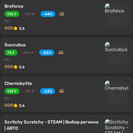
Broforce
110 ₽
199 ₽
-44%
PC
GOG
2.6
Succubus
74 ₽
499 ₽
-85%
PC
GOG
2.6
Chernobylite
139 ₽
181 ₽
-23%
PC
GOG
2.6
Scritchy Scratchy - STEAM | Выбор региона
| АВТО