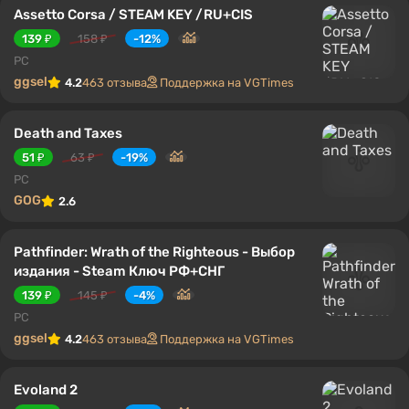
Assetto Corsa / STEAM KEY /RU+CIS
139 ₽
158 ₽
-12%
PC
ggsel
4.2
463 отзыва
Поддержка на VGTimes
Death and Taxes
51 ₽
63 ₽
-19%
PC
GOG
2.6
Pathfinder: Wrath of the Righteous - Выбор
издания - Steam Ключ РФ+СНГ
139 ₽
145 ₽
-4%
PC
ggsel
4.2
463 отзыва
Поддержка на VGTimes
Evoland 2