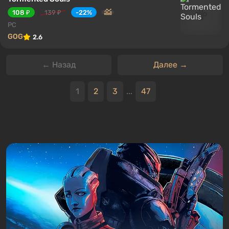
108 ₽
139 ₽
-22%
PC
GOG
2.6
← Назад
Далее →
1
2
3
...
47