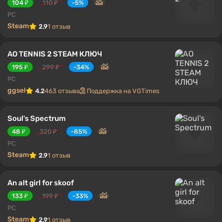
104 ₽
110 ₽
-5%
PC
Steam
2.9
1 отзыв
AO TENNIS 2 STEAM КЛЮЧ
195 ₽
299 ₽
-34%
PC
ggsel
4.2
463 отзыва
Поддержка на VGTimes
Soul's Spectrum
48 ₽
320 ₽
-85%
PC
Steam
2.9
1 отзыв
An alt girl for skoof
133 ₽
199 ₽
-33%
PC
Steam
2.9
1 отзыв