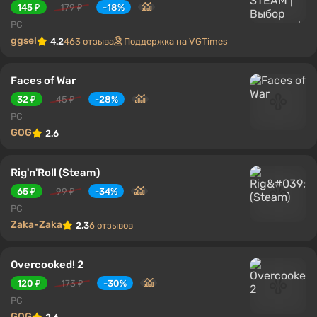
145 ₽
179 ₽
-18%
PC
ggsel
4.2
463 отзыва
Поддержка на VGTimes
Faces of War
32 ₽
45 ₽
-28%
PC
GOG
2.6
Rig'n'Roll (Steam)
65 ₽
99 ₽
-34%
PC
Zaka-Zaka
2.3
6 отзывов
Overcooked! 2
120 ₽
173 ₽
-30%
PC
GOG