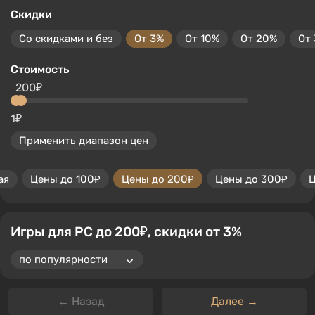
Скидки
Со скидками и без
От 3%
От 10%
От 20%
От
Стоимость
200₽
1₽
Применить диапазон цен
ая
Цены до 100₽
Цены до 200₽
Цены до 300₽
Ц
Игры для PC до 200₽, скидки от 3%
← Назад
Далее →