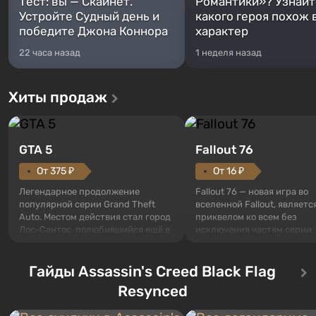
Тест: вы — Скайнет.
Романтики»? Узнайте
Устройте Судный день и
какого героя похож 
победите Джона Коннора
характер
22 часа назад
1 неделя назад
Хиты продаж
GTA 5
Fallout 76
От 375 ₽
От 16 ₽
Легендарное продолжение
Fallout 76 — новая игра во
популярной серии Grand Theft
вселенной Fallout, являетс
Auto. Местом действия стал город
приквелом ко всем без
Лос-Сантос, полюбившийся ещё в
исключения частям серии.
Grand Theft Auto: San Andreas .
События начинаются с Уб
Впервые игра расскажет историю
76, первого среди построе
сразу трех персонажей: Майкла,
Гайды Assassin's Creed Black Flag
Оно же, по задумке специа
Тревора и Франклина, между
Vault-Tec, должно открыть
Resynced
которыми вы сможете
первым после того, как на
переключаться в любое время.
Америку упадут ядерные б