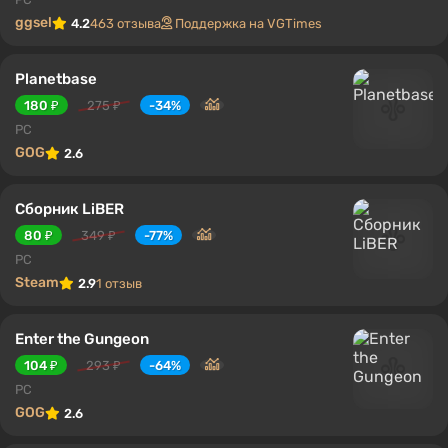
ggsel
4.2
463 отзыва
Поддержка на VGTimes
Planetbase
180 ₽
275 ₽
-34%
PC
GOG
2.6
Сборник LiBER
80 ₽
349 ₽
-77%
PC
Steam
2.9
1 отзыв
Enter the Gungeon
104 ₽
293 ₽
-64%
PC
GOG
2.6