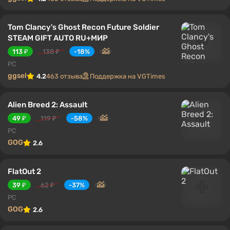
Tom Clancy's Ghost Recon Future Soldier
STEAM GIFT AUTO RU+МИР
113 ₽
138 ₽
-18%
PC
ggsel
4.2
463 отзыва
Поддержка на VGTimes
Alien Breed 2: Assault
49 ₽
119 ₽
-58%
PC
GOG
2.6
FlatOut 2
39 ₽
62 ₽
-37%
PC
GOG
2.6