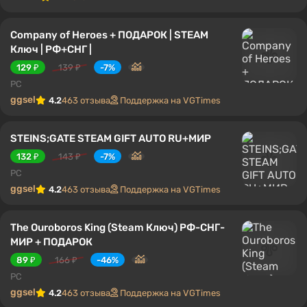
Company of Heroes + ПОДАРОК | STEAM
Ключ | РФ+СНГ |
129 ₽
139 ₽
-7%
PC
ggsel
4.2
463 отзыва
Поддержка на VGTimes
STEINS;GATE STEAM GIFT AUTO RU+МИР
132 ₽
143 ₽
-7%
PC
ggsel
4.2
463 отзыва
Поддержка на VGTimes
The Ouroboros King (Steam Ключ) РФ-СНГ-
МИР + ПОДАРОК
89 ₽
166 ₽
-46%
PC
ggsel
4.2
463 отзыва
Поддержка на VGTimes