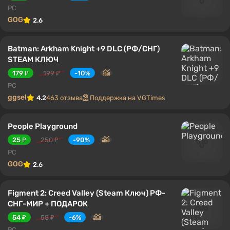
PC
GOG
2.6
Batman: Arkham Knight +9 DLC (РФ/СНГ)
STEAM КЛЮЧ
179 ₽
199 ₽
-10%
PC
ggsel
4.2
463 отзыва
Поддержка на VGTimes
People Playground
25 ₽
250 ₽
-90%
PC
GOG
2.6
Figment 2: Creed Valley (Steam Ключ) РФ-
СНГ-МИР + ПОДАРОК
54 ₽
58 ₽
-6%
PC