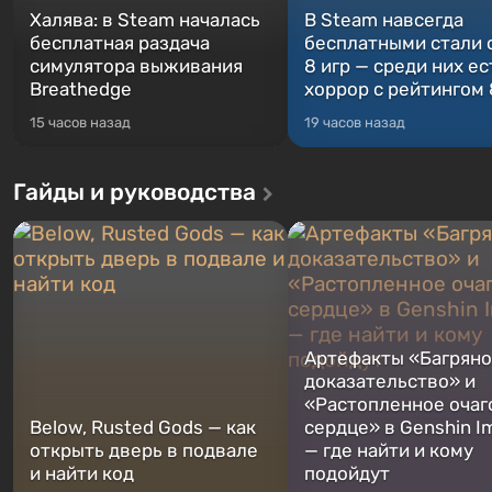
Халява: в Steam началась
В Steam навсегда
бесплатная раздача
бесплатными стали 
симулятора выживания
8 игр — среди них ес
Breathedge
хоррор с рейтингом
15 часов назад
19 часов назад
Гайды и руководства
Артефакты «Багрян
доказательство» и
«Растопленное очаг
Below, Rusted Gods — как
сердце» в Genshin I
открыть дверь в подвале
— где найти и кому
и найти код
подойдут