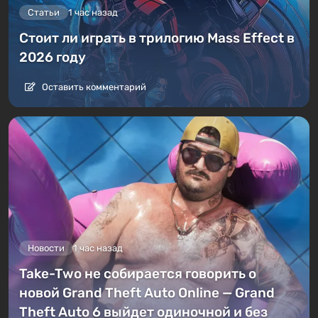
Статьи
1 час назад
Стоит ли играть в трилогию Mass Effect в
2026 году
Оставить комментарий
Новости
1 час назад
Take-Two не собирается говорить о
новой Grand Theft Auto Online — Grand
Theft Auto 6 выйдет одиночной и без