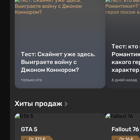
Тест: кто
Тест: Скайнет уже здесь.
Романтик
Выиграете войну с
какого г
Джоном Коннором?
характер
только что
6 дней назад
Хиты продаж
GTA 5
Fallout 76
От 372 ₽
От 16 ₽