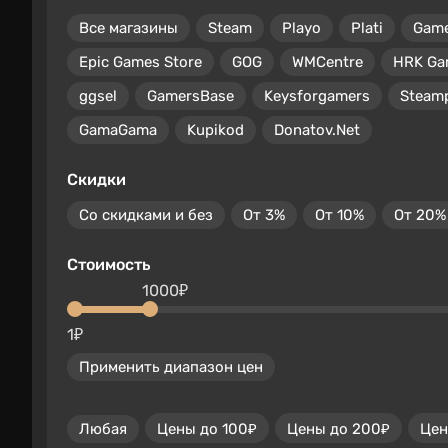
Все магазины
Steam
Playo
Plati
Gam
Epic Games Store
GOG
WMCentre
HRK Ga
ggsel
GamersBase
Keysforgamers
Steam
GamaGama
Kupikod
Donatov.Net
Скидки
Со скидками и без
От 3%
От 10%
От 20%
Стоимость
1000₽
1₽
Применить диапазон цен
Любая
Цены до 100₽
Цены до 200₽
Цен