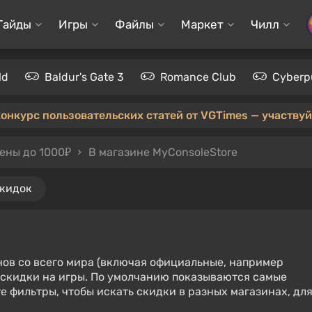
Гайды
Игры
Файлы
Маркет
Чилл
ld
Baldur's Gate 3
Romance Club
Cyberp
конкурс пользовательских статей от VGTimes — участвуйт
ены до 1000₽
В магазине MyConsoleStore
скидок
нов со всего мира (включая официальные, например
е скидки на игры. По умолчанию показываются самые
е фильтры, чтобы искать скидки в разных магазинах, дл