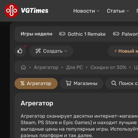
Новости
Статьи
Игры недели
Gothic 1 Remake
Palwor
Создать
⚡️ Новый 
Агрегатор
Для PC
Скидки от 30%
Ц
Агрегатор
Магазины
Поиск 
Агрегатор
Агрегатор сканирует десятки интернет-магази
Steam, PS Store и Epic Games) и находит лучши
выгодные цены на популярные игры. Используйт
разных платформ и так далее.