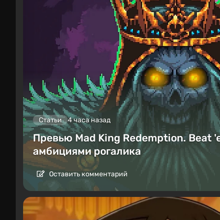
Статьи
4 часа назад
Превью Mad King Redemption. Beat '
амбициями рогалика
Оставить комментарий