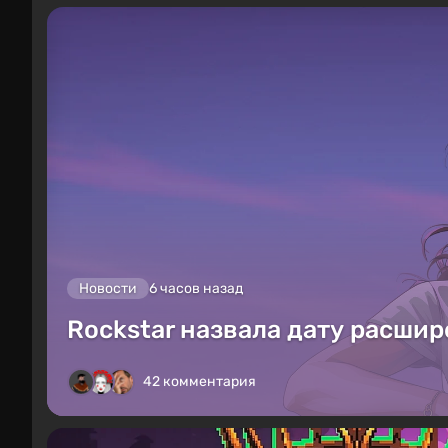
Новости
6 часов назад
Rockstar назвала дату расшир
42 комментария