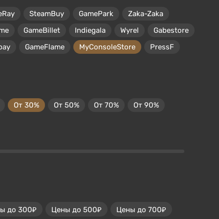
eRay
SteamBuy
GamePark
Zaka-Zaka
me
GameBillet
Indiegala
Wyrel
Gabestore
pay
GameFlame
MyConsoleStore
PressF
От 30%
От 50%
От 70%
От 90%
ы до 300₽
Цены до 500₽
Цены до 700₽