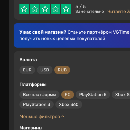
5
/ 5
Читайте 3
Замечательно
У вас свой магазин?
Станьте партнёром VGTimes
получить новых целевых покупателей
Валюта
EUR
USD
RUB
Платформы
Все платформы
PC
PlayStation 5
Xbox S
PlayStation 3
Xbox 360
Меньше фильтров
Магазины