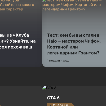
 вы из «Клуба
Тест: кем бы вы стали в
и»? Узнайте, на
Halo — мастером Чифом,
ероя похож ваш
Кортаной или
легендарным Грантом?
1 неделя назад
GTA 6
От 4628 ₽