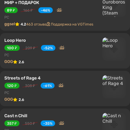
МИР + ПОДАРОК
89 ₽
166 ₽
-46%
PC
ggsel
4.2
463 отзыва
Поддержка на VGTimes
Loop Hero
100 ₽
209 ₽
-52%
PC
GOG
2.6
Streets of Rage 4
120 ₽
308 ₽
-61%
PC
GOG
2.6
Cast n Chill
357 ₽
550 ₽
-35%