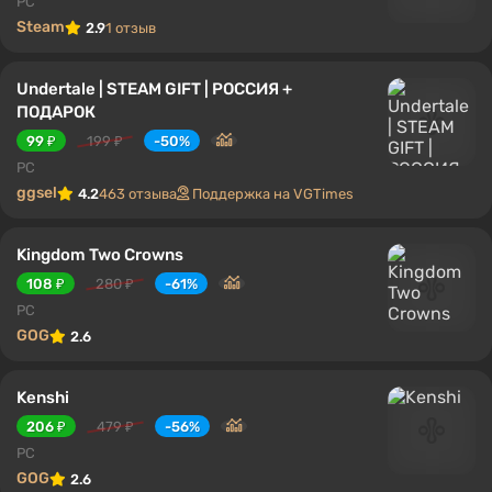
PC
Steam
2.9
1 отзыв
Undertale | STEAM GIFT | РОССИЯ +
ПОДАРОК
99 ₽
199 ₽
-50%
PC
ggsel
4.2
463 отзыва
Поддержка на VGTimes
Kingdom Two Crowns
108 ₽
280 ₽
-61%
PC
GOG
2.6
Kenshi
206 ₽
479 ₽
-56%
PC
GOG
2.6