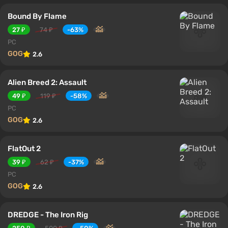
Bound By Flame
27 ₽
74 ₽
-63%
PC
GOG
2.6
Alien Breed 2: Assault
49 ₽
119 ₽
-58%
PC
GOG
2.6
FlatOut 2
39 ₽
62 ₽
-37%
PC
GOG
2.6
DREDGE - The Iron Rig