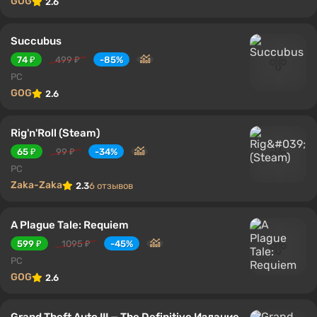
GOG
2.6
Succubus
74 ₽
499 ₽
-85%
PC
GOG
2.6
Rig'n'Roll (Steam)
65 ₽
99 ₽
-34%
PC
Zaka-Zaka
2.3
6 отзывов
A Plague Tale: Requiem
599 ₽
1095 ₽
-45%
PC
GOG
2.6
Grand Theft Auto III — The Definitive Издание