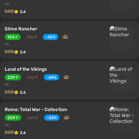
PC
GOG
2.6
Slime Rancher
104 ₽
182 ₽
-42%
PC
GOG
2.6
Land of the Vikings
239 ₽
432 ₽
-44%
PC
GOG
2.6
Rome: Total War - Collection
209 ₽
369 ₽
-43%
PC
GOG
2.6