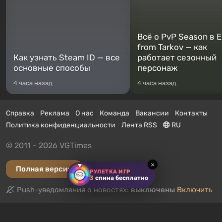
Всё о PvP Season в 
from Tarkov — как
Как узнать Steam ID — все
работает сезонный
основные способы
персонаж
4 часа назад
4 часа назад
Справка
Реклама
О нас
Команда
Вакансии
Контакты
Политика конфиденциальности
Лента RSS
RU
© 2011 - 2026 VGTimes
×
Полная версия
РУЛЕТКА ИГР
3
спина бесплатно
Push-уведомления о новостях:
выключены
Включить