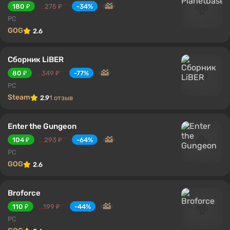
180 ₽
275 ₽
-34%
PC
GOG
2.6
Сборник LiBER
80 ₽
349 ₽
-77%
PC
Steam
2.9
1 отзыв
Enter the Gungeon
104 ₽
293 ₽
-64%
PC
GOG
2.6
Broforce
110 ₽
199 ₽
-44%
PC