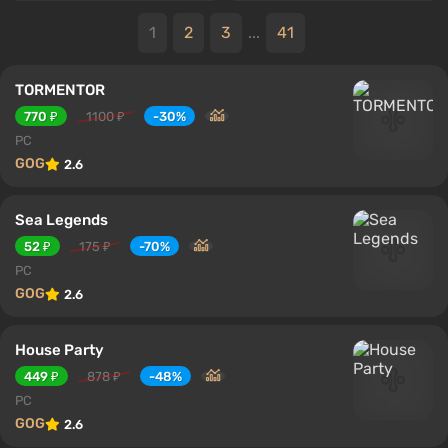
1
2
3
...
41
TORMENTOR
770 ₽
1100 ₽
-30%
PC
GOG
2.6
Sea Legends
52 ₽
175 ₽
-70%
PC
GOG
2.6
House Party
449 ₽
878 ₽
-48%
PC
GOG
2.6