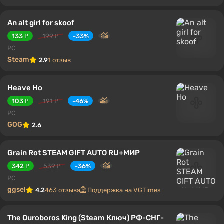
An alt girl for skoof
133 ₽
199 ₽
-33%
PC
Steam
2.9
1 отзыв
Heave Ho
103 ₽
191 ₽
-46%
PC
GOG
2.6
Grain Rot STEAM GIFT AUTO RU+МИР
342 ₽
539 ₽
-36%
PC
ggsel
4.2
463 отзыва
Поддержка на VGTimes
The Ouroboros King (Steam Ключ) РФ-СНГ-