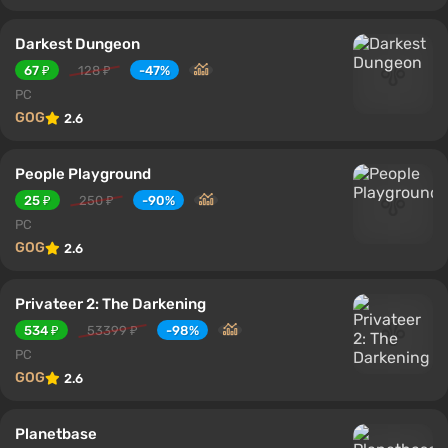
Darkest Dungeon
67 ₽
128 ₽
-47%
PC
GOG
2.6
People Playground
25 ₽
250 ₽
-90%
PC
GOG
2.6
Privateer 2: The Darkening
534 ₽
53399 ₽
-98%
PC
GOG
2.6
Planetbase