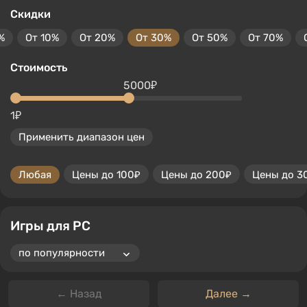
Скидки
%
От 10%
От 20%
От 30%
От 50%
От 70%
Стоимость
5000₽
1₽
Применить диапазон цен
Любая
Цены до 100₽
Цены до 200₽
Цены до 3
Игры для PC
← Назад
Далее →