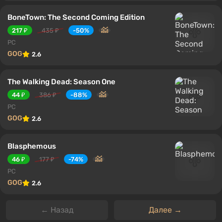
BoneTown: The Second Coming Edition
217 ₽
435 ₽
-50%
PC
GOG
2.6
The Walking Dead: Season One
44 ₽
386 ₽
-88%
PC
GOG
2.6
Blasphemous
46 ₽
177 ₽
-74%
PC
GOG
2.6
← Назад
Далее →