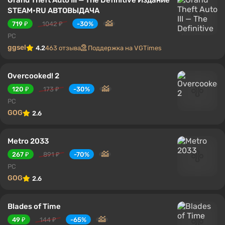
STEAM•RU АВТОВЫДАЧА
719 ₽
1042 ₽
-30%
PC
ggsel
4.2
463 отзыва
Поддержка на VGTimes
Overcooked! 2
120 ₽
173 ₽
-30%
PC
GOG
2.6
Metro 2033
267 ₽
891 ₽
-70%
PC
GOG
2.6
Blades of Time
49 ₽
144 ₽
-65%