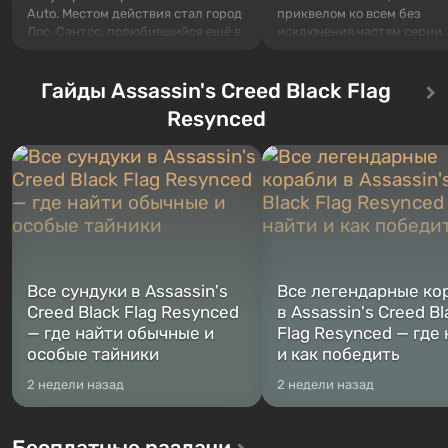
Auto. Местом действия стал город
приквелом ко всем без
Лос-Сантос, полюбившийся ещё в
исключения частям серии.
Grand Theft Auto: San Andreas .
События начинаются с Уб
Впервые игра расскажет историю
76, первого среди построе
сразу трех персонажей: Майкла,
Гайды Assassin's Creed Black Flag
Оно же, по задумке специа
Тревора и Франклина, между
Vault-Tec, должно открыть
Resynced
которыми вы сможете
первым после того, как на
переключаться в любое время.
Америку упадут ядерные б
Жанр и...
Место действия Fallout...
Все сундуки в Assassin's
Все легендарные ко
Creed Black Flag Resynced
в Assassin's Creed Bl
— где найти обычные и
Flag Resynced — где
особые тайники
и как победить
2 недели назад
2 недели назад
Бесплатные раздачи