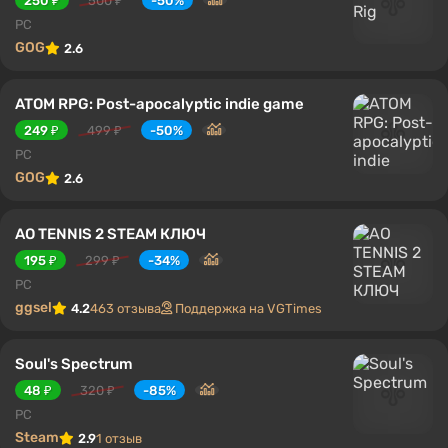
250 ₽
500 ₽
-50%
PC
GOG
2.6
ATOM RPG: Post-apocalyptic indie game
249 ₽
499 ₽
-50%
PC
GOG
2.6
AO TENNIS 2 STEAM КЛЮЧ
195 ₽
299 ₽
-34%
PC
ggsel
4.2
463 отзыва
Поддержка на VGTimes
Soul's Spectrum
48 ₽
320 ₽
-85%
PC
Steam
2.9
1 отзыв