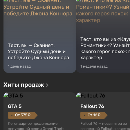
Тест: кто вы из «Клу
Тест: вы — Скайнет.
Романтики»? Узнайте
Устройте Судный день и
какого героя похож 
победите Джона Коннора
характер
1 день назад
1 неделя назад
Хиты продаж
GTA 5
Fallout 76
От 375 ₽
От 16 ₽
Легендарное продолжение
Fallout 76 — новая игра во
популярной серии Grand Theft
вселенной Fallout, являетс