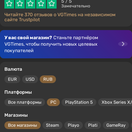
5
/ 5
Замечательно
Читайте 370 отзывов о VGTimes на независимом
сайте Trustpilot
У вас свой магазин?
Станьте партнёром
VGTimes, чтобы получить новых целевых
покупателей
Валюта
EUR
USD
RUB
Платформы
Все платформы
PC
PlayStation 5
Xbox Series X
Магазины
Все магазины
Steam
Playo
Plati
GameRay