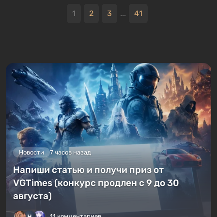
1
2
3
...
41
Новости
7 часов назад
Напиши статью и получи приз от
VGTimes (конкурс продлен с 9 до 30
августа)
11 комментариев