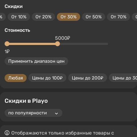
Скидки
%
От 10%
От 20%
От 30%
От 50%
От 70%
Стоимость
5000₽
1₽
Применить диапазон цен
Любая
Цены до 100₽
Цены до 200₽
Цены до 3
Скидки в Playo
Отображаются только избранные товары с