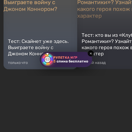
Тест: кто вы из «Клу
Тест: Скайнет уже здесь.
Романтики»? Узнайте
Выиграете войну с
какого героя похож 
Джоном Коннором?
характер
×
РУЛЕТКА ИГР
3
спина бесплатно
только что
5 дней назад
Хиты продаж
Fallout 76
GTA 5
От 16 ₽
От 372 ₽
Fallout 76 — новая игра во
Легендарное продолжение
вселенной Fallout, является
популярной серии Grand T
приквелом ко всем без
Auto. Местом действия ста