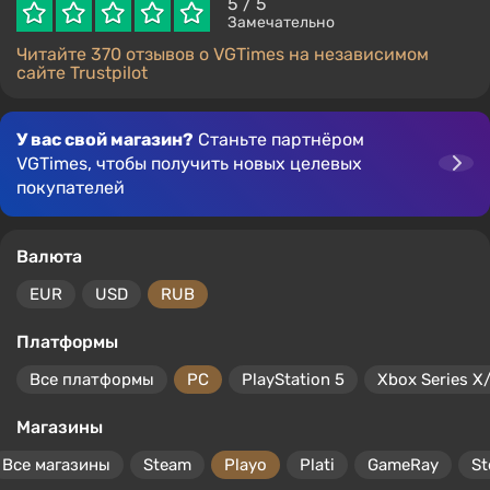
5
/ 5
Замечательно
Читайте 370 отзывов о VGTimes на независимом
сайте Trustpilot
У вас свой магазин?
Станьте партнёром
VGTimes, чтобы получить новых целевых
покупателей
Валюта
EUR
USD
RUB
Платформы
Все платформы
PC
PlayStation 5
Xbox Series X
Магазины
Все магазины
Steam
Playo
Plati
GameRay
S