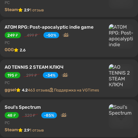
PC
Steam
2.9
1 отзыв
ATOM RPG: Post-apocalyptic indie game
249 ₽
499 ₽
-50%
PC
GOG
2.6
AO TENNIS 2 STEAM КЛЮЧ
195 ₽
299 ₽
-34%
PC
ggsel
4.2
463 отзыва
Поддержка на VGTimes
Soul's Spectrum
48 ₽
320 ₽
-85%
PC
Steam
2.9
1 отзыв