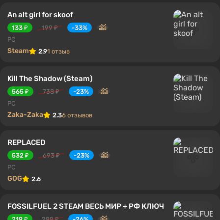
An alt girl for skoof
133 ₽
199 ₽
-33%
PC
Steam
2.9
1 отзыв
Kill The Shadow (Steam)
565 ₽
738 ₽
-23%
PC
Zaka-Zaka
2.3
6 отзывов
REPLACED
532 ₽
693 ₽
-23%
PC
GOG
2.6
FOSSILFUEL 2 STEAM ВЕСЬ МИР + РФ КЛЮЧ
219 ₽
299 ₽
-26%