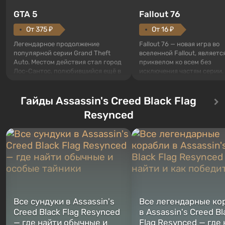
GTA 5
Fallout 76
От 375 ₽
От 16 ₽
Легендарное продолжение
Fallout 76 — новая игра во
популярной серии Grand Theft
вселенной Fallout, являетс
Auto. Местом действия стал город
приквелом ко всем без
Лос-Сантос, полюбившийся ещё в
исключения частям серии.
Grand Theft Auto: San Andreas .
События начинаются с Уб
Впервые игра расскажет историю
76, первого среди построе
сразу трех персонажей: Майкла,
Гайды Assassin's Creed Black Flag
Оно же, по задумке специа
Тревора и Франклина, между
Vault-Tec, должно открыть
Resynced
которыми вы сможете
первым после того, как на
переключаться в любое время.
Америку упадут ядерные б
Жанр и...
Место действия Fallout...
Все сундуки в Assassin's
Все легендарные ко
Creed Black Flag Resynced
в Assassin's Creed Bl
— где найти обычные и
Flag Resynced — где