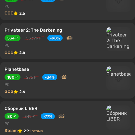
PC
GOG
2.6
Privateer 2: The Darkening
534 ₽
53399 ₽
-98%
PC
GOG
2.6
Planetbase
180 ₽
275 ₽
-34%
PC
GOG
2.6
Сборник LiBER
80 ₽
349 ₽
-77%
PC
Steam
2.9
1 отзыв