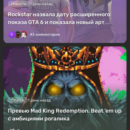
Новости
1 день назад
Rockstar назвала дату расширенного
показа GTA 6 и показала новый арт
43 комментария
Статьи
1 день назад
Превью Mad King Redemption. Beat 'em up
с амбициями рогалика