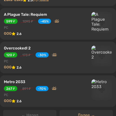
2.3
6 отзывов
A Plague Tale: Requiem
599 ₽
1095 ₽
-45%
PC
GOG
2.6
Overcooked! 2
120 ₽
173 ₽
-30%
PC
GOG
2.6
Metro 2033
267 ₽
891 ₽
-70%
PC
GOG
2.6
← Назад
Далее →