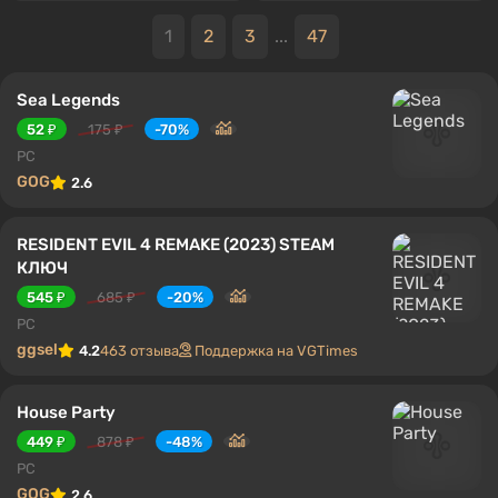
1
2
3
...
47
Sea Legends
52 ₽
175 ₽
-70%
PC
GOG
2.6
RESIDENT EVIL 4 REMAKE (2023) STEAM
КЛЮЧ
545 ₽
685 ₽
-20%
PC
ggsel
4.2
463 отзыва
Поддержка на VGTimes
House Party
449 ₽
878 ₽
-48%
PC
GOG
2.6