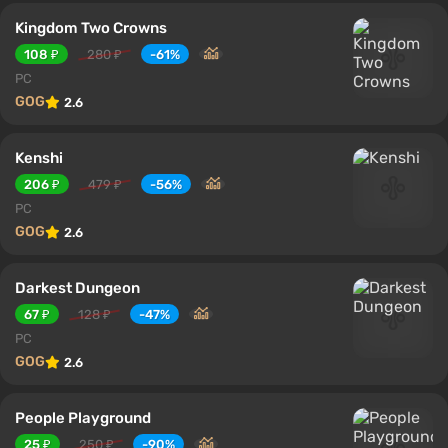
Kingdom Two Crowns
108 ₽
280 ₽
-61%
PC
GOG
2.6
Kenshi
206 ₽
479 ₽
-56%
PC
GOG
2.6
Darkest Dungeon
67 ₽
128 ₽
-47%
PC
GOG
2.6
People Playground
25 ₽
250 ₽
-90%