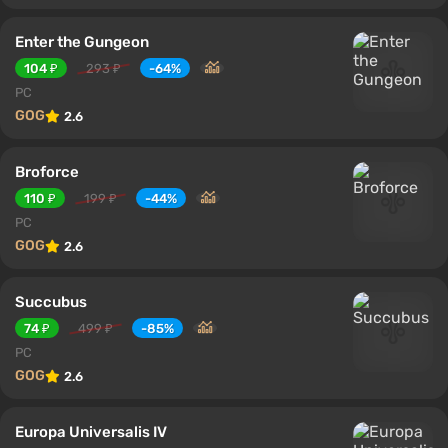
Enter the Gungeon
104 ₽
293 ₽
-64%
PC
GOG
2.6
Broforce
110 ₽
199 ₽
-44%
PC
GOG
2.6
Succubus
74 ₽
499 ₽
-85%
PC
GOG
2.6
Europa Universalis IV