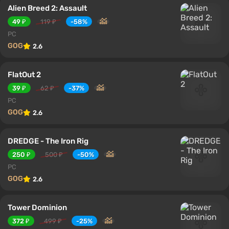
Alien Breed 2: Assault
49 ₽
119 ₽
-58%
PC
GOG
2.6
FlatOut 2
39 ₽
62 ₽
-37%
PC
GOG
2.6
DREDGE - The Iron Rig
250 ₽
500 ₽
-50%
PC
GOG
2.6
Tower Dominion
372 ₽
499 ₽
-25%