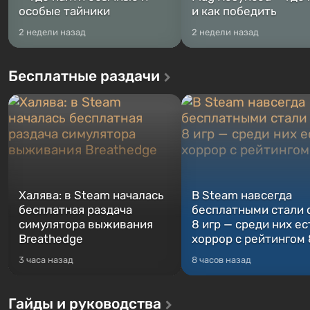
особые тайники
и как победить
2 недели назад
2 недели назад
Бесплатные раздачи
Халява: в Steam началась
В Steam навсегда
бесплатная раздача
бесплатными стали 
симулятора выживания
8 игр — среди них ес
Breathedge
хоррор с рейтингом
3 часа назад
8 часов назад
Гайды и руководства