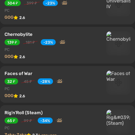
304 ₽
399 ₽
-23%
PC
GOG
2.6
Chernobylite
139 ₽
181 ₽
-23%
PC
GOG
2.6
Faces of War
32 ₽
45 ₽
-28%
PC
GOG
2.6
Rig'n'Roll (Steam)
65 ₽
99 ₽
-34%
PC
Zaka-Zaka