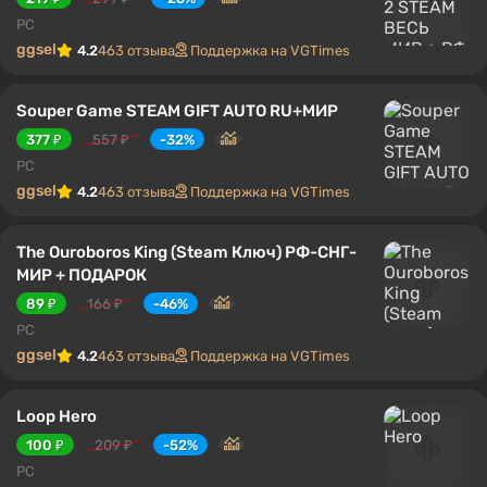
PC
ggsel
4.2
463 отзыва
Поддержка на VGTimes
Souper Game STEAM GIFT AUTO RU+МИР
377 ₽
557 ₽
-32%
PC
ggsel
4.2
463 отзыва
Поддержка на VGTimes
The Ouroboros King (Steam Ключ) РФ-СНГ-
МИР + ПОДАРОК
89 ₽
166 ₽
-46%
PC
ggsel
4.2
463 отзыва
Поддержка на VGTimes
Loop Hero
100 ₽
209 ₽
-52%
PC