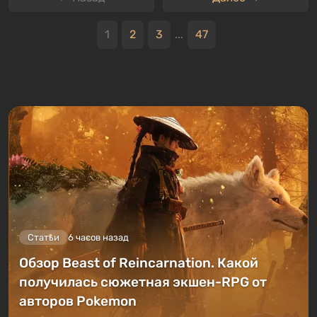
1
2
3
...
47
Статьи
6 часов назад
Обзор Beast of Reincarnation. Какой
получилась сюжетная экшен-RPG от
авторов Pokemon