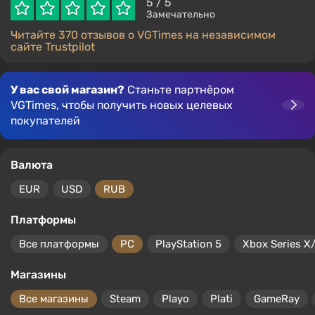
5
/ 5
Замечательно
Читайте 370 отзывов о VGTimes на независимом
сайте Trustpilot
У вас свой магазин?
Станьте партнёром
VGTimes, чтобы получить новых целевых
покупателей
Валюта
EUR
USD
RUB
Платформы
Все платформы
PC
PlayStation 5
Xbox Series X
Магазины
Все магазины
Steam
Playo
Plati
GameRay