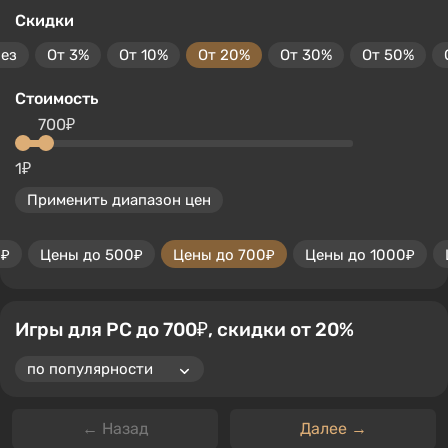
Скидки
без
От 3%
От 10%
От 20%
От 30%
От 50%
Стоимость
700₽
1₽
Применить диапазон цен
0₽
Цены до 500₽
Цены до 700₽
Цены до 1000₽
Игры для PC до 700₽, скидки от 20%
← Назад
Далее →