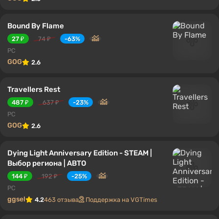
Bound By Flame
27 ₽
74 ₽
-63%
PC
GOG
2.6
Travellers Rest
487 ₽
637 ₽
-23%
PC
GOG
2.6
Dying Light Anniversary Edition - STEAM |
Выбор региона | АВТО
144 ₽
192 ₽
-25%
PC
ggsel
4.2
463 отзыва
Поддержка на VGTimes