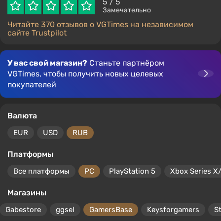
5
/ 5
Замечательно
Читайте 370 отзывов о VGTimes на независимом
сайте Trustpilot
У вас свой магазин?
Станьте партнёром
VGTimes, чтобы получить новых целевых
покупателей
Валюта
EUR
USD
RUB
Платформы
Все платформы
PC
PlayStation 5
Xbox Series X
Магазины
Gabestore
ggsel
GamersBase
Keysforgamers
S