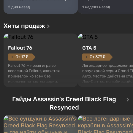
2 дня назад
1 неделя назад
Хиты продаж
Fallout 76
GTA 5
От 17 ₽
От 379 ₽
Fallout 76 — новая игра во
Легендарное продолжение
вселенной Fallout, является
популярной серии Grand T
приквелом ко всем без
Auto. Местом действия ста
исключения частям серии.
Лос-Сантос, полюбившийс
События начинаются с Убежища
Grand Theft Auto: San Andre
76, первого среди построенных.
Впервые игра расскажет 
Оно же, по задумке специалистов
Гайды Assassin's Creed Black Flag
сразу трех персонажей: Ма
Vault-Tec, должно открыться
Тревора и Франклина, меж
Resynced
первым после того, как на
которыми вы сможете
Америку упадут ядерные бомбы.
переключаться в любое вр
Место действия Fallout...
Жанр и...