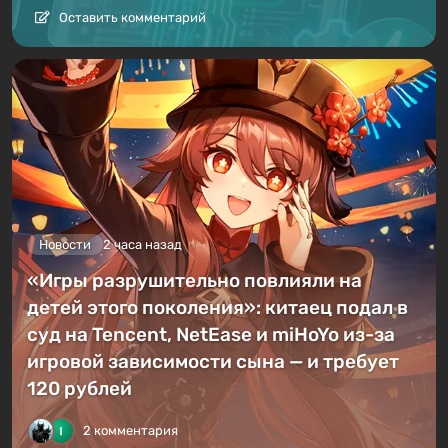
Оставить комментарий
Новости
2 часа назад
«Игры разрушительно повлияли на
детей этого поколения»: китаец подал в
суд на Tencent, NetEase и miHoYo из-за
игровой зависимости сына — и требует
120 рублей
2 комментария