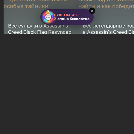
×
РУЛЕТКА ИГР
3
спина бесплатно
Все сундуки в Assassin's
Все легендарные ко
Creed Black Flag Resynced
в Assassin's Creed Bl
— где найти обычные и
Flag Resynced — где
особые тайники
и как победить
2 недели назад
2 недели назад
Бесплатные раздачи
В Steam можно бесп
Халява: в EGS началась
забрать в библиотек