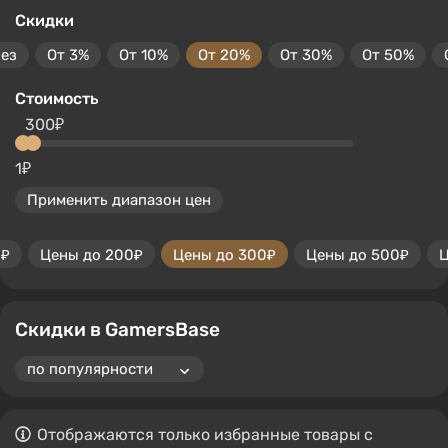
Скидки
без
От 3%
От 10%
От 20%
От 30%
От 50%
Стоимость
300₽
1₽
Применить диапазон цен
0₽
Цены до 200₽
Цены до 300₽
Цены до 500₽
Ц
Скидки в GamersBase
Отображаются только избранные товары с