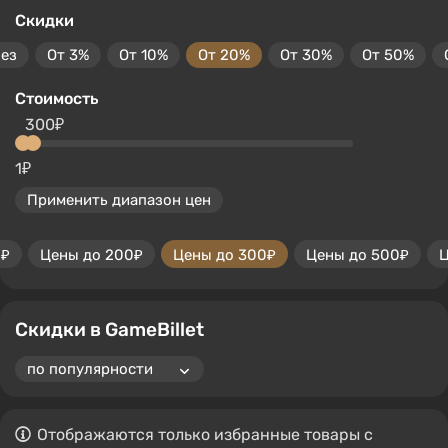
Скидки
без
От 3%
От 10%
От 20%
От 30%
От 50%
Стоимость
300₽
1₽
Применить диапазон цен
0₽
Цены до 200₽
Цены до 300₽
Цены до 500₽
Ц
Скидки в GameBillet
Отображаются только избранные товары с