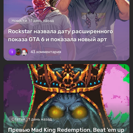
Новости
1 день назад
Rockstar назвала дату расширенного
показа GTA 6 и показала новый арт
43 комментария
Статьи
1 день назад
Превью Mad King Redemption. Beat 'em up