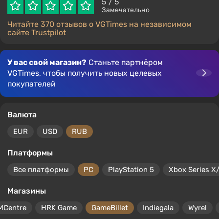
5
/ 5
Замечательно
Читайте 370 отзывов о VGTimes на независимом
сайте Trustpilot
У вас свой магазин?
Станьте партнёром
VGTimes, чтобы получить новых целевых
покупателей
Валюта
EUR
USD
RUB
Платформы
Все платформы
PC
PlayStation 5
Xbox Series X
Магазины
MCentre
HRK Game
GameBillet
Indiegala
Wyrel