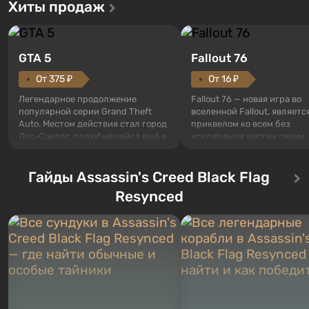
Хиты продаж
GTA 5
Fallout 76
От 375 ₽
От 16 ₽
Легендарное продолжение
Fallout 76 — новая игра во
популярной серии Grand Theft
вселенной Fallout, являетс
Auto. Местом действия стал город
приквелом ко всем без
Лос-Сантос, полюбившийся ещё в
исключения частям серии.
Grand Theft Auto: San Andreas .
События начинаются с Уб
Впервые игра расскажет историю
76, первого среди построе
сразу трех персонажей: Майкла,
Гайды Assassin's Creed Black Flag
Оно же, по задумке специа
Тревора и Франклина, между
Vault-Tec, должно открыть
Resynced
которыми вы сможете
первым после того, как на
переключаться в любое время.
Америку упадут ядерные б
Жанр и...
Место действия Fallout...