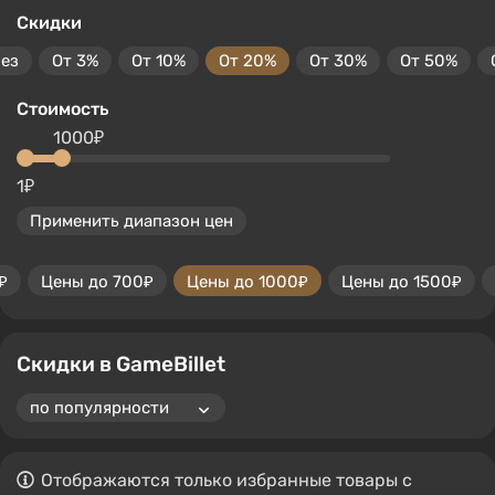
Скидки
без
От 3%
От 10%
От 20%
От 30%
От 50%
Стоимость
1000₽
1₽
Применить диапазон цен
₽
Цены до 700₽
Цены до 1000₽
Цены до 1500₽
Скидки в GameBillet
Отображаются только избранные товары с