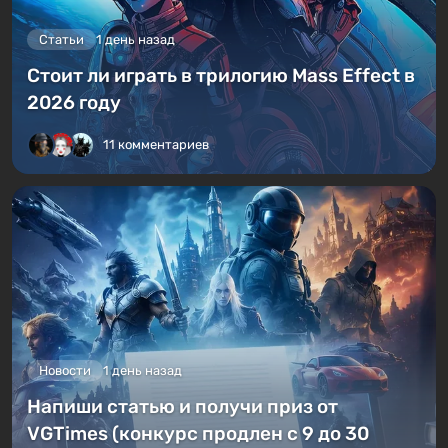
Статьи
1 день назад
Стоит ли играть в трилогию Mass Effect в
2026 году
11 комментариев
Новости
1 день назад
Напиши статью и получи приз от
VGTimes (конкурс продлен с 9 до 30