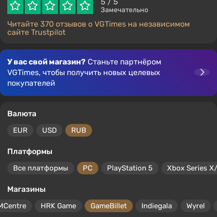
5
/ 5
Замечательно
Читайте 370 отзывов о VGTimes на независимом
сайте Trustpilot
У вас свой магазин?
Станьте партнёром
VGTimes, чтобы получить новых целевых
покупателей
Валюта
EUR
USD
RUB
Платформы
Все платформы
PC
PlayStation 5
Xbox Series X
Магазины
MCentre
HRK Game
GameBillet
Indiegala
Wyrel