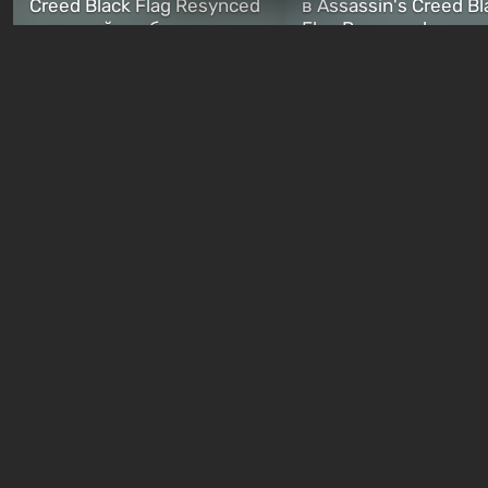
Creed Black Flag Resynced
в Assassin's Creed Bl
— где найти обычные и
Flag Resynced — где
особые тайники
и как победить
2 недели назад
2 недели назад
Бесплатные раздачи
В Steam можно бесплатно
Халява: в Steam нач
забрать в библиотеку
бесплатная раздача
хоррор-шутер SCP:
симулятора выжива
ReEnter
Breathedge
23 часа назад
1 день назад