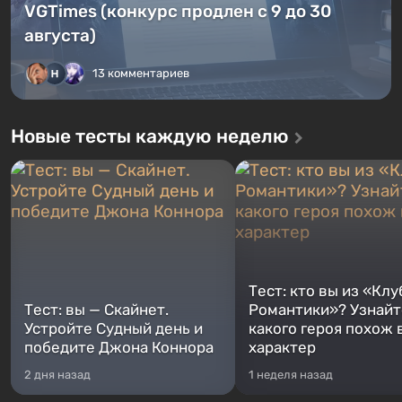
VGTimes (конкурс продлен с 9 до 30
августа)
13 комментариев
Новые тесты каждую неделю
Тест: кто вы из «Клу
Тест: вы — Скайнет.
Романтики»? Узнайте
Устройте Судный день и
какого героя похож 
победите Джона Коннора
характер
2 дня назад
1 неделя назад