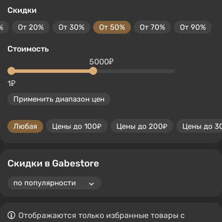
Скидки
%
От 20%
От 30%
От 50%
От 70%
От 90%
Стоимость
5000₽
1₽
Применить диапазон цен
Любая
Цены до 100₽
Цены до 200₽
Цены до 3
Скидки в Gabestore
Отображаются только избранные товары с