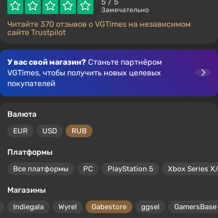
5
/ 5
Замечательно
Читайте 370 отзывов о VGTimes на независимом
сайте Trustpilot
У вас свой магазин?
Станьте партнёром
VGTimes, чтобы получить новых целевых
покупателей
Валюта
EUR
USD
RUB
Платформы
Все платформы
PC
PlayStation 5
Xbox Series X
Магазины
Indiegala
Wyrel
Gabestore
ggsel
GamersBase