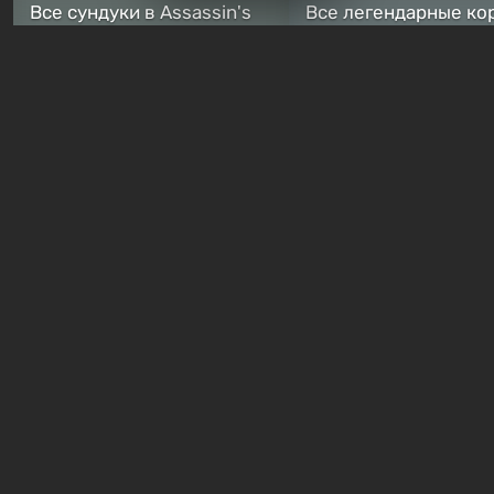
Все сундуки в Assassin's
Все легендарные ко
Creed Black Flag Resynced
в Assassin's Creed Bl
— где найти обычные и
Flag Resynced — где
особые тайники
и как победить
2 недели назад
2 недели назад
Бесплатные раздачи
В Steam можно бесплатно
Халява: в Steam нач
забрать в библиотеку
бесплатная раздача
хоррор-шутер SCP:
симулятора выжива
ReEnter
Breathedge
20 часов назад
1 день назад