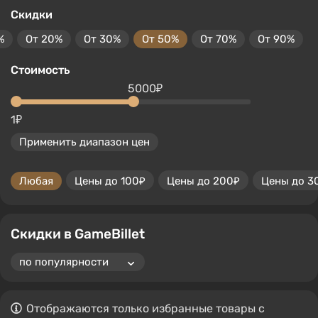
Скидки
%
От 20%
От 30%
От 50%
От 70%
От 90%
Стоимость
5000₽
1₽
Применить диапазон цен
Любая
Цены до 100₽
Цены до 200₽
Цены до 3
Скидки в GameBillet
Отображаются только избранные товары с