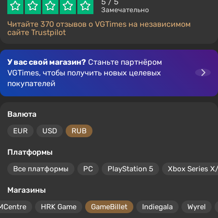
5
/ 5
Замечательно
Читайте 370 отзывов о VGTimes на независимом
сайте Trustpilot
У вас свой магазин?
Станьте партнёром
VGTimes, чтобы получить новых целевых
покупателей
Валюта
EUR
USD
RUB
Платформы
Все платформы
PC
PlayStation 5
Xbox Series X
Магазины
MCentre
HRK Game
GameBillet
Indiegala
Wyrel