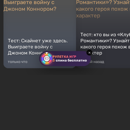
Тест: кто вы из «Клу
Тест: Скайнет уже здесь.
Романтики»? Узнайте
Выиграете войну с
какого героя похож 
Джоном Коннором?
характер
×
РУЛЕТКА ИГР
3
спина бесплатно
только что
5 дней назад
Хиты продаж
Fallout 76
GTA 5
От 16 ₽
От 372 ₽
Fallout 76 — новая игра во
Легендарное продолжение
вселенной Fallout, является
популярной серии Grand T
приквелом ко всем без
Auto. Местом действия ста