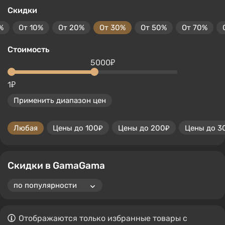
Скидки
%
От 10%
От 20%
От 30%
От 50%
От 70%
Стоимость
5000₽
1₽
Применить диапазон цен
Любая
Цены до 100₽
Цены до 200₽
Цены до 3
Скидки в GamaGama
Отображаются только избранные товары с