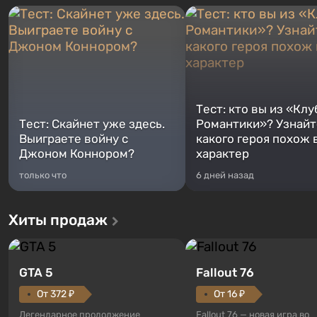
Тест: кто вы из «Клу
Тест: Скайнет уже здесь.
Романтики»? Узнайте
Выиграете войну с
какого героя похож 
Джоном Коннором?
характер
только что
6 дней назад
Хиты продаж
GTA 5
Fallout 76
От 372 ₽
От 16 ₽
Легендарное продолжение
Fallout 76 — новая игра во