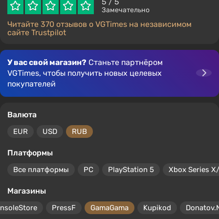
5
/ 5
Замечательно
Читайте 370 отзывов о VGTimes на независимом
сайте Trustpilot
У вас свой магазин?
Станьте партнёром
VGTimes, чтобы получить новых целевых
покупателей
Валюта
EUR
USD
RUB
Платформы
Все платформы
PC
PlayStation 5
Xbox Series X
Магазины
nsoleStore
PressF
GamaGama
Kupikod
Donatov.