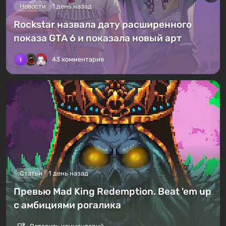
Новости
1 день назад
Rockstar назвала дату расширенного
показа GTA 6 и показала новый арт
43 комментария
Статьи
1 день назад
Превью Mad King Redemption. Beat 'em up
с амбициями рогалика