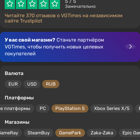
5
/ 5
Замечательно
Читайте 370 отзывов о VGTimes на независимом
сайте Trustpilot
У вас свой магазин?
Станьте партнёром
VGTimes, чтобы получить новых целевых
покупателей
Валюта
EUR
USD
RUB
Платформы
се платформы
PC
PlayStation 5
Xbox Series X/S
Магазины
GameRay
SteamBuy
GamePark
Zaka-Zaka
Epic Ga