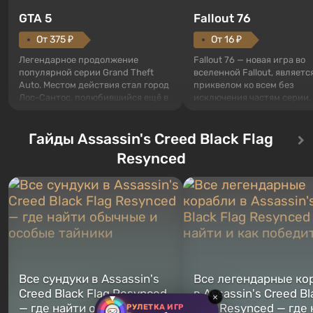
GTA 5
Fallout 76
От 375 ₽
От 16 ₽
Легендарное продолжение
Fallout 76 — новая игра во
популярной серии Grand Theft
вселенной Fallout, являетс
Auto. Местом действия стал город
приквелом ко всем без
Лос-Сантос, полюбившийся ещё в
исключения частям серии.
Grand Theft Auto: San Andreas .
События начинаются с Уб
Впервые игра расскажет историю
76, первого среди построе
сразу трех персонажей: Майкла,
Гайды Assassin's Creed Black Flag
Оно же, по задумке специа
Тревора и Франклина, между
Vault-Tec, должно открыть
Resynced
которыми вы сможете
первым после того, как на
переключаться в любое время.
Америку упадут ядерные б
Жанр и...
Место действия Fallout...
Все сундуки в Assassin's
Все легендарные ко
Creed Black Flag Resynced
в Assassin's Creed Bl
×
— где найти обычные и
Flag Resynced — где
РУЛЕТКА ИГР