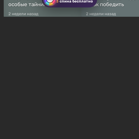
3
спина бесплатно
особые тайники
и как победить
2 недели назад
2 недели назад
Бесплатные раздачи
Халява: в Steam началась
В Steam навсегда
бесплатная раздача
бесплатными стали 
симулятора выживания
8 игр — среди них ес
Breathedge
хоррор с рейтингом
14 часов назад
19 часов назад
Гайды и руководства