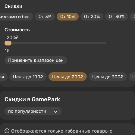
Скидки
кидками и без
От 3%
От 10%
От 20%
От 30%
Стоимость
200₽
1₽
Применить диапазон цен
ая
Цены до 100₽
Цены до 200₽
Цены до 300₽
Ц
Скидки в GamePark
Отображаются только избранные товары с