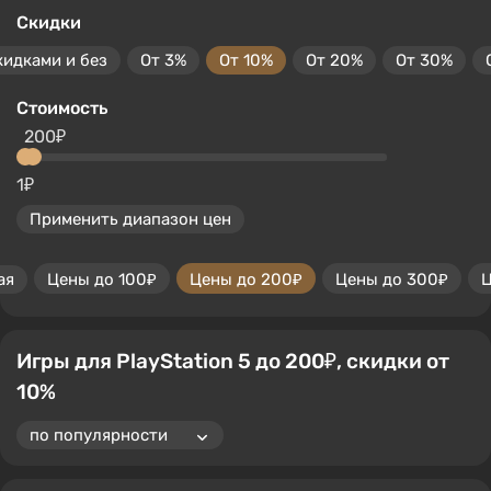
Скидки
кидками и без
От 3%
От 10%
От 20%
От 30%
Стоимость
200₽
1₽
Применить диапазон цен
ая
Цены до 100₽
Цены до 200₽
Цены до 300₽
Ц
Игры для PlayStation 5 до 200₽, скидки от
10%