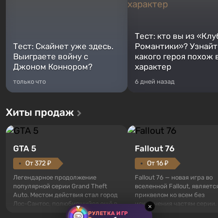
Тест: кто вы из «Клу
Тест: Скайнет уже здесь.
Романтики»? Узнайте
Выиграете войну с
какого героя похож 
Джоном Коннором?
характер
только что
6 дней назад
Хиты продаж
GTA 5
Fallout 76
От 372 ₽
От 16 ₽
Легендарное продолжение
Fallout 76 — новая игра во
популярной серии Grand Theft
вселенной Fallout, являетс
Auto. Местом действия стал город
приквелом ко всем без
Лос-Сантос, полюбившийся ещё в
исключения частям серии.
×
Grand Theft Auto: San Andreas .
События начинаются с Уб
РУЛЕТКА ИГР