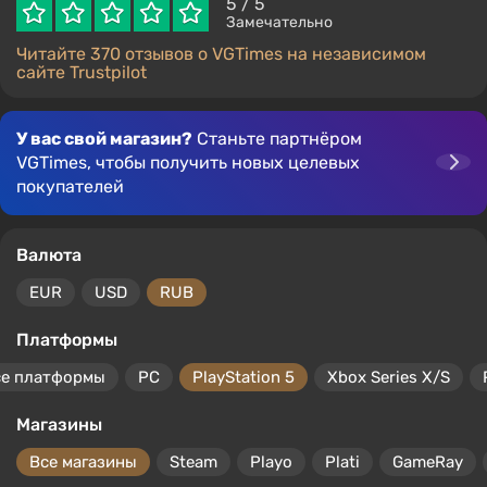
5
/ 5
Замечательно
Читайте 370 отзывов о VGTimes на независимом
сайте Trustpilot
У вас свой магазин?
Станьте партнёром
VGTimes, чтобы получить новых целевых
покупателей
Валюта
EUR
USD
RUB
Платформы
се платформы
PC
PlayStation 5
Xbox Series X/S
Магазины
Все магазины
Steam
Playo
Plati
GameRay