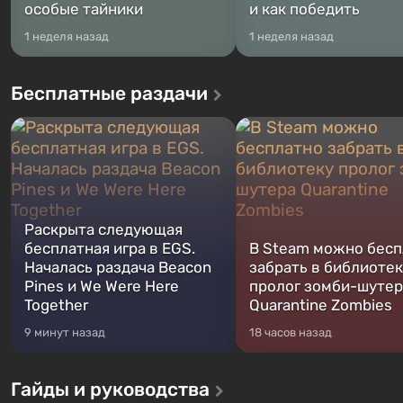
особые тайники
и как победить
1 неделя назад
1 неделя назад
Бесплатные раздачи
Раскрыта следующая
бесплатная игра в EGS.
В Steam можно бесп
Началась раздача Beacon
забрать в библиотек
Pines и We Were Here
пролог зомби-шутер
Together
Quarantine Zombies
9 минут назад
18 часов назад
Гайды и руководства