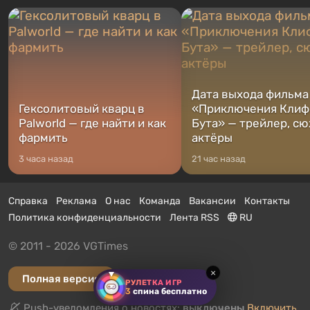
Дата выхода фильма
Гексолитовый кварц в
«Приключения Клиф
Palworld — где найти и как
Бута» — трейлер, сю
фармить
актёры
3 часа назад
21 час назад
Справка
Реклама
О нас
Команда
Вакансии
Контакты
Политика конфиденциальности
Лента RSS
RU
© 2011 - 2026 VGTimes
×
Полная версия
РУЛЕТКА ИГР
3
спина бесплатно
Push-уведомления о новостях:
выключены
Включить