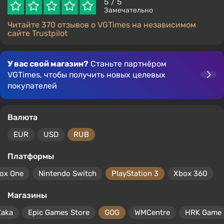
5
/ 5
Замечательно
Читайте 370 отзывов о VGTimes на независимом
сайте Trustpilot
У вас свой магазин?
Станьте партнёром
VGTimes, чтобы получить новых целевых
покупателей
Валюта
EUR
USD
RUB
Платформы
ox One
Nintendo Switch
PlayStation 3
Xbox 360
Магазины
Zaka
Epic Games Store
GOG
WMCentre
HRK Game