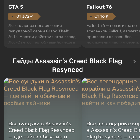
GTA 5
Fallout 76
От 372 ₽
От 16 ₽
Легендарное продолжение
Fallout 76 — новая игра во
популярной серии Grand Theft
вселенной Fallout, являетс
Auto. Местом действия стал город
приквелом ко всем без
Лос-Сантос, полюбившийся ещё в
исключения частям серии.
Grand Theft Auto: San Andreas .
События начинаются с Уб
Впервые игра расскажет историю
76, первого среди построе
сразу трех персонажей: Майкла,
Гайды Assassin's Creed Black Flag
Оно же, по задумке специа
Тревора и Франклина, между
Vault-Tec, должно открыть
Resynced
которыми вы сможете
первым после того, как на
переключаться в любое время.
Америку упадут ядерные б
Жанр и...
Место действия Fallout...
Все сундуки в Assassin's
Все легендарные ко
Creed Black Flag Resynced
в Assassin's Creed Bl
— где найти обычные и
Flag Resynced — где