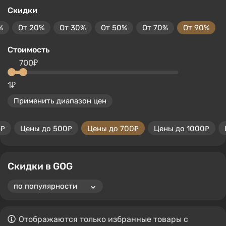
Скидки
%
От 20%
От 30%
От 50%
От 70%
От 90%
Стоимость
700₽
1₽
Применить диапазон цен
0₽
Цены до 500₽
Цены до 700₽
Цены до 1000₽
Скидки в GOG
Отображаются только избранные товары с