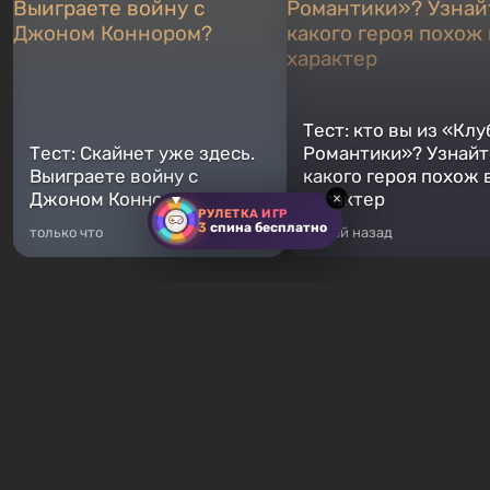
Тест: кто вы из «Клу
Тест: Скайнет уже здесь.
Романтики»? Узнайте
Выиграете войну с
какого героя похож 
Джоном Коннором?
характер
×
РУЛЕТКА ИГР
3
спина бесплатно
только что
5 дней назад
Хиты продаж
GTA 5
Fallout 76
От 372 ₽
От 16 ₽
Легендарное продолжение
Fallout 76 — новая игра во
популярной серии Grand Theft
вселенной Fallout, являетс
Auto. Местом действия стал город
приквелом ко всем без