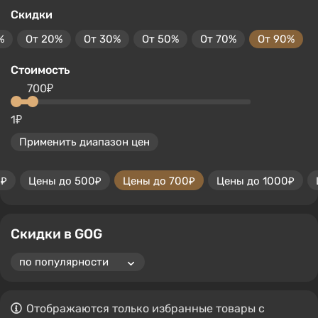
Скидки
%
От 20%
От 30%
От 50%
От 70%
От 90%
Стоимость
700₽
1₽
Применить диапазон цен
0₽
Цены до 500₽
Цены до 700₽
Цены до 1000₽
Скидки в GOG
Отображаются только избранные товары с