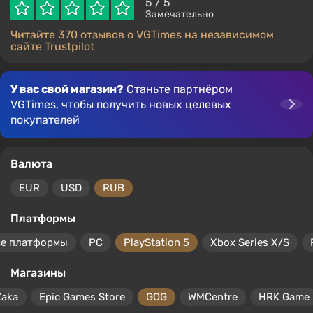
5
/ 5
Замечательно
Читайте 370 отзывов о VGTimes на независимом
сайте Trustpilot
У вас свой магазин?
Станьте партнёром
VGTimes, чтобы получить новых целевых
покупателей
Валюта
EUR
USD
RUB
Платформы
се платформы
PC
PlayStation 5
Xbox Series X/S
Магазины
Zaka
Epic Games Store
GOG
WMCentre
HRK Game