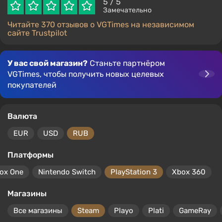
5
/ 5
Замечательно
Читайте 370 отзывов о VGTimes на независимом
сайте Trustpilot
У вас свой магазин?
Станьте партнёром
VGTimes, чтобы получить новых целевых
покупателей
Валюта
EUR
USD
RUB
Платформы
ox One
Nintendo Switch
PlayStation 3
Xbox 360
Магазины
Все магазины
Steam
Playo
Plati
GameRay