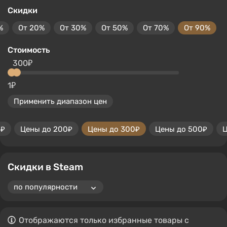
Скидки
%
От 20%
От 30%
От 50%
От 70%
От 90%
Стоимость
300₽
1₽
Применить диапазон цен
0₽
Цены до 200₽
Цены до 300₽
Цены до 500₽
Ц
Скидки в Steam
Отображаются только избранные товары с