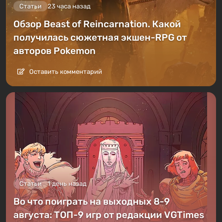
Статьи
23 часа назад
Обзор Beast of Reincarnation. Какой
получилась сюжетная экшен-RPG от
авторов Pokemon
Оставить комментарий
Статьи
1 день назад
Во что поиграть на выходных 8-9
августа: ТОП-9 игр от редакции VGTimes