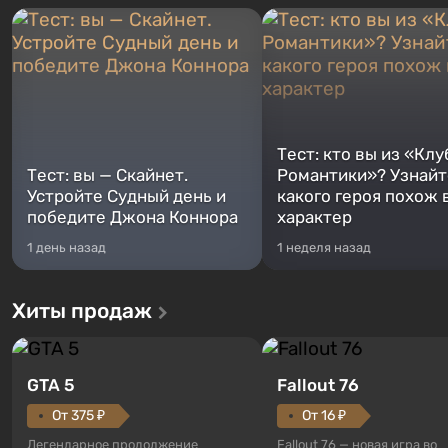
Тест: кто вы из «Клу
Тест: вы — Скайнет.
Романтики»? Узнайте
Устройте Судный день и
какого героя похож 
победите Джона Коннора
характер
1 день назад
1 неделя назад
Хиты продаж
GTA 5
Fallout 76
От 375 ₽
От 16 ₽
Легендарное продолжение
Fallout 76 — новая игра во