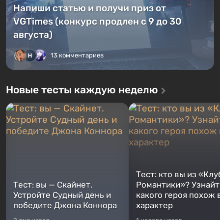
Напиши статью и получи приз от
VGTimes (конкурс продлен с 9 до 30
августа)
13 комментариев
Новые тесты каждую неделю
Тест: кто вы из «Клу
Тест: вы — Скайнет.
Романтики»? Узнайте
Устройте Судный день и
какого героя похож 
победите Джона Коннора
характер