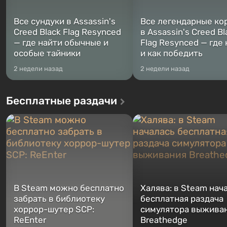
Все сундуки в Assassin's
Все легендарные ко
Creed Black Flag Resynced
в Assassin's Creed Bl
— где найти обычные и
Flag Resynced — где
особые тайники
и как победить
2 недели назад
2 недели назад
Бесплатные раздачи
В Steam можно бесплатно
Халява: в Steam нач
забрать в библиотеку
бесплатная раздача
хоррор-шутер SCP:
симулятора выжива
ReEnter
Breathedge