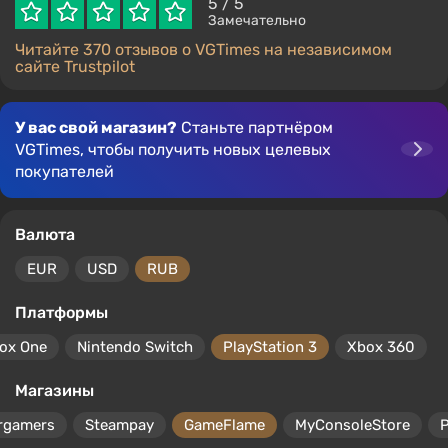
5
/ 5
Замечательно
Читайте 370 отзывов о VGTimes на независимом
сайте Trustpilot
У вас свой магазин?
Станьте партнёром
VGTimes, чтобы получить новых целевых
покупателей
Валюта
EUR
USD
RUB
Платформы
ox One
Nintendo Switch
PlayStation 3
Xbox 360
Магазины
rgamers
Steampay
GameFlame
MyConsoleStore