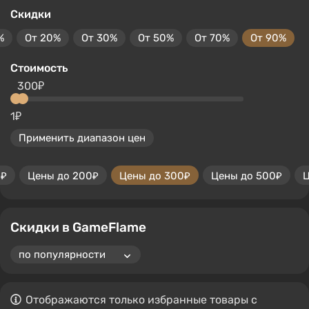
Скидки
%
От 20%
От 30%
От 50%
От 70%
От 90%
Стоимость
300₽
1₽
Применить диапазон цен
0₽
Цены до 200₽
Цены до 300₽
Цены до 500₽
Ц
Скидки в GameFlame
Отображаются только избранные товары с