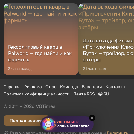
Дата выхода фильма
Гексолитовый кварц в
«Приключения Клиф
Palworld — где найти и как
Бута» — трейлер, сю
фармить
актёры
3 часа назад
21 час назад
Справка
Реклама
О нас
Команда
Вакансии
Контакты
Политика конфиденциальности
Лента RSS
RU
© 2011 - 2026 VGTimes
×
Полная версия
РУЛЕТКА ИГР
3
спина бесплатно
Push-уведомления о новостях:
выключены
Включить