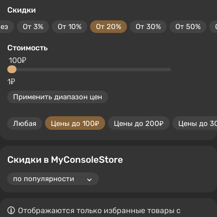
Скидки
без
От 3%
От 10%
От 20%
От 30%
От 50%
Стоимость
100₽
1₽
Применить диапазон цен
Любая
Цены до 100₽
Цены до 200₽
Цены до 3
Скидки в MyConsoleStore
Отображаются только избранные товары с