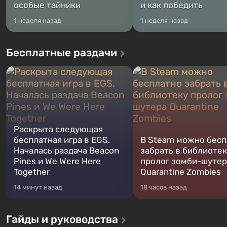
особые тайники
и как победить
1 неделя назад
1 неделя назад
Бесплатные раздачи
Раскрыта следующая
бесплатная игра в EGS.
В Steam можно бесп
Началась раздача Beacon
забрать в библиотек
Pines и We Were Here
пролог зомби-шутер
Together
Quarantine Zombies
14 минут назад
18 часов назад
Гайды и руководства