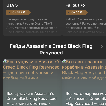
GTA 5
Fallout 76
От 372 ₽
От 16 ₽
Легендарное продолжение
Fallout 76 — новая игра во
популярной серии Grand Theft
вселенной Fallout, являетс
Auto. Местом действия стал город
приквелом ко всем без
Лос-Сантос, полюбившийся ещё в
исключения частям серии.
Grand Theft Auto: San Andreas .
События начинаются с Уб
Впервые игра расскажет историю
76, первого среди построе
сразу трех персонажей: Майкла,
Гайды Assassin's Creed Black Flag
Оно же, по задумке специа
Тревора и Франклина, между
Vault-Tec, должно открыть
Resynced
которыми вы сможете
первым после того, как на
переключаться в любое время.
Америку упадут ядерные б
Жанр и...
Место действия Fallout...
Все сундуки в Assassin's
Все легендарные ко
Creed Black Flag Resynced
в Assassin's Creed Bl
— где найти обычные и
Flag Resynced — где