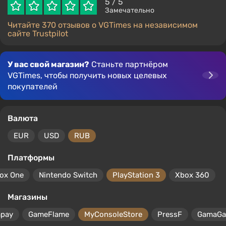
5
/ 5
Замечательно
Читайте 370 отзывов о VGTimes на независимом
сайте Trustpilot
У вас свой магазин?
Станьте партнёром
VGTimes, чтобы получить новых целевых
покупателей
Валюта
EUR
USD
RUB
Платформы
ox One
Nintendo Switch
PlayStation 3
Xbox 360
Магазины
mpay
GameFlame
MyConsoleStore
PressF
GamaG