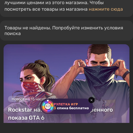
лучшими ценами из этого магазина. Чтобы
посмотреть все товары из магазина
нажмите сюда
Товары не найдены. Попробуйте изменить условия
поиска
Новости
15 часов назад
×
РУЛЕТКА ИГР
3
спина бесплатно
Rockstar назвала дату расширенного
показа GTA 6
42 комментария