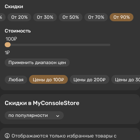
Скидки
%
От 20%
От 30%
От 50%
От 70%
От 90%
Стоимость
100₽
1₽
Применить диапазон цен
Любая
Цены до 100₽
Цены до 200₽
Цены до 3
Скидки в MyConsoleStore
Отображаются только избранные товары с