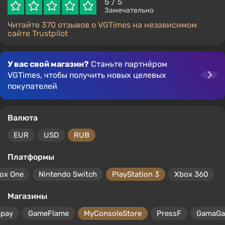
5
/ 5
Замечательно
Читайте 370 отзывов о VGTimes на независимом
сайте Trustpilot
У вас свой магазин?
Станьте партнёром
VGTimes, чтобы получить новых целевых
покупателей
Валюта
EUR
USD
RUB
Платформы
ox One
Nintendo Switch
PlayStation 3
Xbox 360
Магазины
mpay
GameFlame
MyConsoleStore
PressF
GamaG