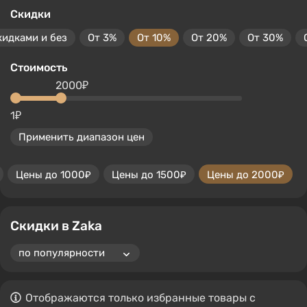
Скидки
кидками и без
От 3%
От 10%
От 20%
От 30%
Стоимость
2000₽
1₽
Применить диапазон цен
Цены до 1000₽
Цены до 1500₽
Цены до 2000₽
Скидки в Zaka
Отображаются только избранные товары с