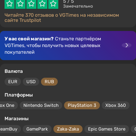
5
/ 5
Замечательно
Читайте 370 отзывов о VGTimes на независимом
сайте Trustpilot
У вас свой магазин?
Станьте партнёром
VGTimes, чтобы получить новых целевых
покупателей
Валюта
EUR
USD
RUB
Платформы
ox One
Nintendo Switch
PlayStation 3
Xbox 360
Магазины
teamBuy
GamePark
Zaka-Zaka
Epic Games Store