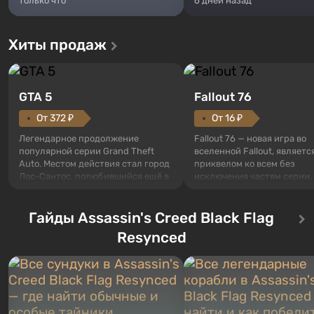
только что
6 дней назад
Хиты продаж
GTA 5
Fallout 76
От 372 ₽
От 16 ₽
Легендарное продолжение
Fallout 76 — новая игра во
популярной серии Grand Theft
вселенной Fallout, являетс
Auto. Местом действия стал город
приквелом ко всем без
Лос-Сантос, полюбившийся ещё в
исключения частям серии.
Grand Theft Auto: San Andreas .
События начинаются с Уб
Впервые игра расскажет историю
76, первого среди построе
сразу трех персонажей: Майкла,
Гайды Assassin's Creed Black Flag
Оно же, по задумке специа
Тревора и Франклина, между
Vault-Tec, должно открыть
Resynced
которыми вы сможете
первым после того, как на
переключаться в любое время.
Америку упадут ядерные б
Жанр и...
Место действия Fallout...