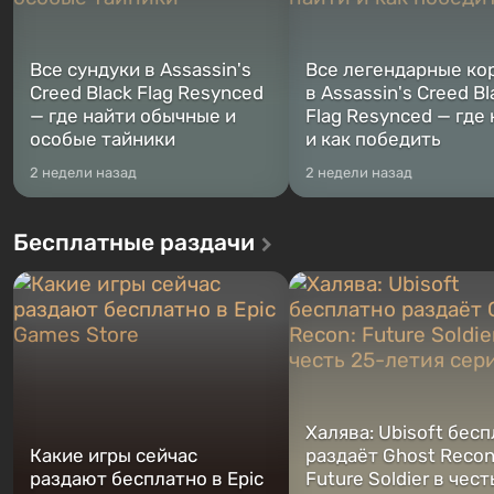
Все сундуки в Assassin's
Все легендарные ко
Creed Black Flag Resynced
в Assassin's Creed Bl
— где найти обычные и
Flag Resynced — где
особые тайники
и как победить
2 недели назад
2 недели назад
Бесплатные раздачи
Халява: Ubisoft бес
Какие игры сейчас
раздаёт Ghost Recon
раздают бесплатно в Epic
Future Soldier в чест