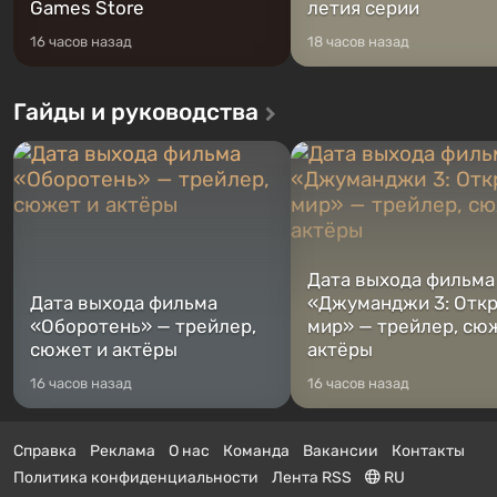
Games Store
летия серии
16 часов назад
18 часов назад
Гайды и руководства
Дата выхода фильма
Дата выхода фильма
«Джуманджи 3: Отк
«Оборотень» — трейлер,
мир» — трейлер, сю
сюжет и актёры
актёры
16 часов назад
16 часов назад
Справка
Реклама
О нас
Команда
Вакансии
Контакты
Политика конфиденциальности
Лента RSS
RU