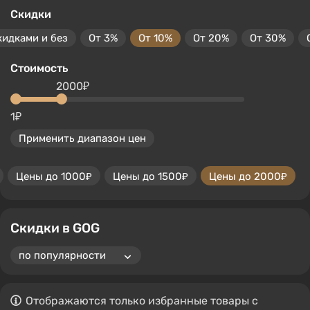
Скидки
кидками и без
От 3%
От 10%
От 20%
От 30%
Стоимость
2000₽
1₽
Применить диапазон цен
Цены до 1000₽
Цены до 1500₽
Цены до 2000₽
Скидки в GOG
Отображаются только избранные товары с