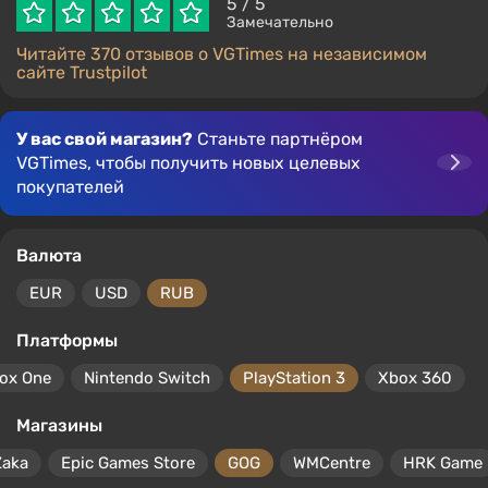
5
/ 5
Замечательно
Читайте 370 отзывов о VGTimes на независимом
сайте Trustpilot
У вас свой магазин?
Станьте партнёром
VGTimes, чтобы получить новых целевых
покупателей
Валюта
EUR
USD
RUB
Платформы
ox One
Nintendo Switch
PlayStation 3
Xbox 360
Магазины
Zaka
Epic Games Store
GOG
WMCentre
HRK Game