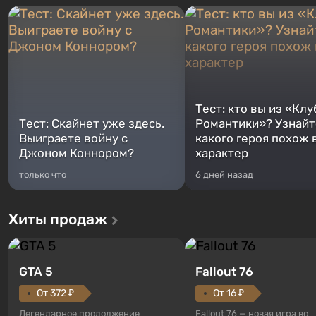
Тест: кто вы из «Клу
Тест: Скайнет уже здесь.
Романтики»? Узнайте
Выиграете войну с
какого героя похож 
Джоном Коннором?
характер
только что
6 дней назад
Хиты продаж
GTA 5
Fallout 76
От 372 ₽
От 16 ₽
Легендарное продолжение
Fallout 76 — новая игра во