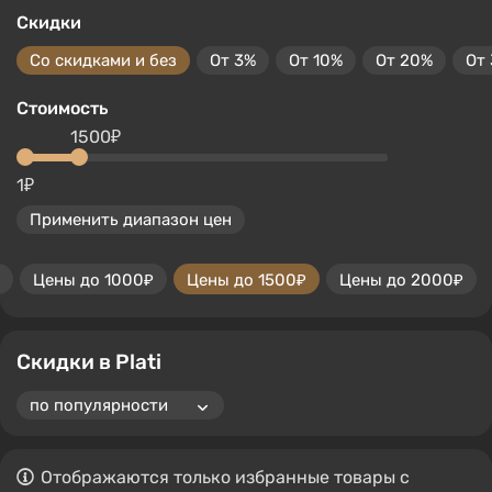
Скидки
Со скидками и без
От 3%
От 10%
От 20%
От
Стоимость
1500₽
1₽
Применить диапазон цен
Цены до 1000₽
Цены до 1500₽
Цены до 2000₽
Скидки в Plati
Отображаются только избранные товары с