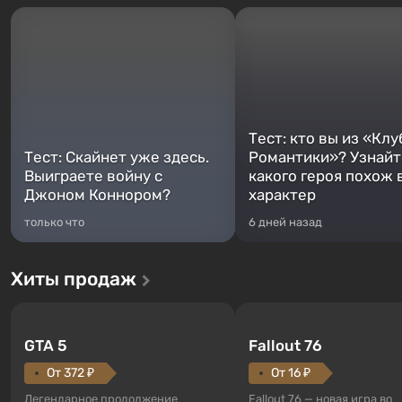
Тест: кто вы из «Клу
Тест: Скайнет уже здесь.
Романтики»? Узнайте
Выиграете войну с
какого героя похож 
Джоном Коннором?
характер
только что
6 дней назад
Хиты продаж
GTA 5
Fallout 76
От 372 ₽
От 16 ₽
Легендарное продолжение
Fallout 76 — новая игра во