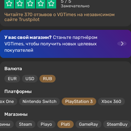
5
/ 5
Замечательно
Читайте 370 отзывов о VGTimes на независимом
сайте Trustpilot
У вас свой магазин?
Станьте партнёром
VGTimes, чтобы получить новых целевых
покупателей
Валюта
EUR
USD
RUB
Платформы
ox One
Nintendo Switch
PlayStation 3
Xbox 360
Магазины
азины
Steam
Playo
Plati
GameRay
SteamBuy