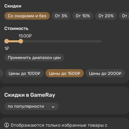
Скидки
Со скидками и без
От 3%
От 10%
От 20%
От
Стоимость
1500₽
1₽
Применить диапазон цен
Цены до 1000₽
Цены до 1500₽
Цены до 2000₽
Скидки в GameRay
Отображаются только избранные товары с