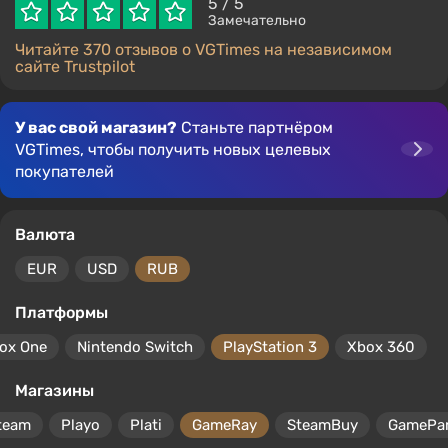
5
/ 5
Замечательно
Читайте 370 отзывов о VGTimes на независимом
сайте Trustpilot
У вас свой магазин?
Станьте партнёром
VGTimes, чтобы получить новых целевых
покупателей
Валюта
EUR
USD
RUB
Платформы
ox One
Nintendo Switch
PlayStation 3
Xbox 360
Магазины
team
Playo
Plati
GameRay
SteamBuy
GamePa