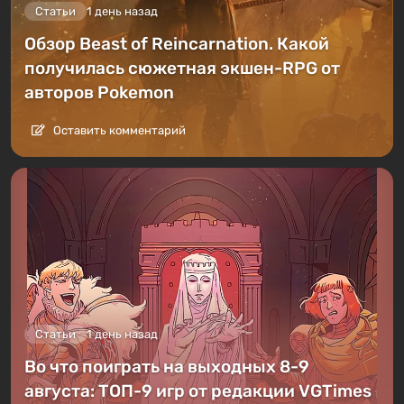
Статьи
1 день назад
Обзор Beast of Reincarnation. Какой
получилась сюжетная экшен-RPG от
авторов Pokemon
Оставить комментарий
Статьи
1 день назад
Во что поиграть на выходных 8-9
августа: ТОП-9 игр от редакции VGTimes