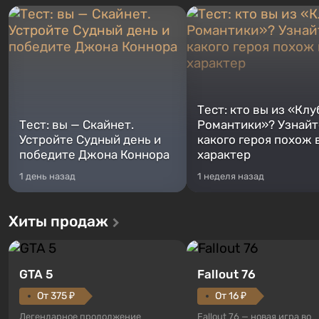
Тест: кто вы из «Клу
Тест: вы — Скайнет.
Романтики»? Узнайте
Устройте Судный день и
какого героя похож 
победите Джона Коннора
характер
1 день назад
1 неделя назад
Хиты продаж
GTA 5
Fallout 76
От 375 ₽
От 16 ₽
Легендарное продолжение
Fallout 76 — новая игра во