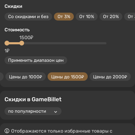
Скидки
Со скидками и без
От 3%
От 10%
От 20%
От
Стоимость
1500₽
1₽
Применить диапазон цен
Цены до 1000₽
Цены до 1500₽
Цены до 2000₽
Скидки в GameBillet
Отображаются только избранные товары с