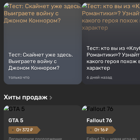
Тест: кто вы из «Клу
Тест: Скайнет уже здесь.
Романтики»? Узнайте
Выиграете войну с
какого героя похож 
Джоном Коннором?
характер
только что
6 дней назад
Хиты продаж
GTA 5
Fallout 76
От 372 ₽
От 16 ₽
Легендарное продолжение
Fallout 76 — новая игра во