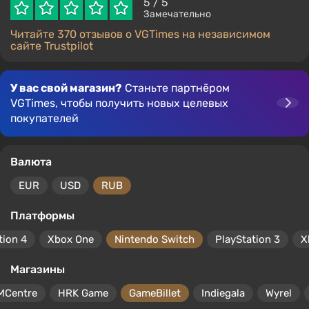
5
/ 5
Замечательно
Читайте 370 отзывов о VGTimes на независимом
сайте Trustpilot
У вас свой магазин?
Станьте партнёром
VGTimes, чтобы получить новых целевых
покупателей
Валюта
EUR
USD
RUB
Платформы
tion 4
Xbox One
Nintendo Switch
PlayStation 3
X
Магазины
MCentre
HRK Game
GameBillet
Indiegala
Wyrel